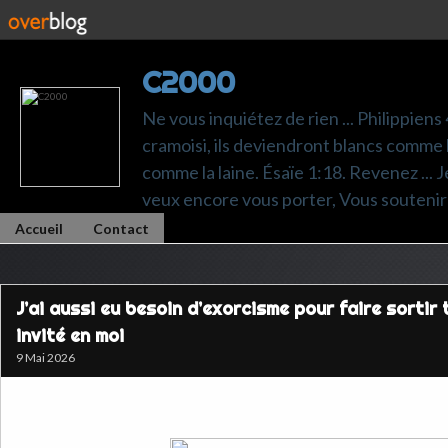
C2000
Ne vous inquiétez de rien ... Philippiens
cramoisi, ils deviendront blancs comme l
comme la laine. Ésaïe 1:18. Revenez ... Je p
veux encore vous porter, Vous soutenir 
Accueil
Contact
J’ai aussi eu besoin d’exorcisme pour faire sortir t
invité en moi
9 Mai 2026