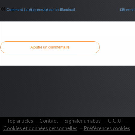
Comment j’ai été recruté par les illuminati
L'Eternel
Commenter cet article
Ajouter un commentaire
Top articles
Contact
Signaler un abus
C.G.U.
Cookies et données personnelles
Préférences cookies