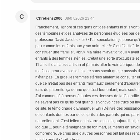
C
Chretiens2000
08/07/2026 23:44
Franchement, j'ignore si ces gens ont des enfants ni s'ils vont à
des témoignes et des analyses de personnes étudiées par d
professeur David Jacobs. <br /> Par spéculation, je pense qu'i
peu comme les enfants aux yeux noirs. <br /> C'est "facile" 
constituer une "famille". <br /> Ma mère m'avait dit qu'il y ava
enfants à des femmes stériles. C'était une sorte d'occultiste et 
11 ans, il était aussi artisan et j'aimais aller le voir fabrique
me fasse peur avec cette histoire sans savoir que je passais 
n'était pas. En gros, les femmes stériles allaient le consulter 
que ce n'était pas des enfants "normaux" seulement d'apparenc
tests de paternité, ça donne que c'est leur enfant, mais seule
J'ai commencé à penser à toutes ces déesses de la fécondité d
ne savent pas ce qu'ils font quand ils vont voir ces trucs ou i
ce site, le témoignage d'Emmanuel Eni (Délivré des puissanc
des enfants donnés par des esprits à des parents qui ne parv
naturellement. C'est tellement bizarre tout cela, aujourd'hui
logique ... pour le témoignage de ton mari, j'aimerais en savoi
comprendre. Je crois que d'autres personnes ont fait des ren
pas de quoi il s'agit. <br />