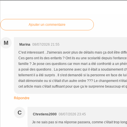
Commenter cet article
Ajouter un commentaire
M
Marina
08/07/2026 21:55
C'est interessant . J'aimerais avoir plus de détails mais ça doit être diff
Ces gens ont ils des enfants ? Ont ils eu une scolarité depuis l'enfance
famille ? Je pose ces questions car mon mari a été confronté a un phé
a posé des questions . La personne avec qui il était a soudainement ch
tellement il a été surpris . Il s'est demandé si la personne en face de lu
était démonisée ou si c'était d'un autre ordre ??? Le changement n'était
cet article mais c'était suffisant pour que ça le surprenne beaucoup et qu
Répondre
C
Chretiens2000
08/07/2026 23:45
Je ne sais pas si ma réponse passera, comme c'était trop long, 