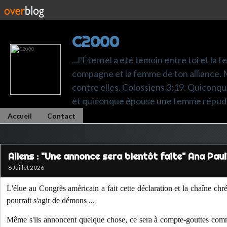
C2000
...l'Éternel a été témoin entre toi et la 
compagne et la femme de ton alliance. M
contre elles. Colossiens 3:19. Quiconq
et quiconque épouse une femme répudi
Accueil
Contact
Aliens : "Une annonce sera bientôt faite" Ana Pau
8 Juillet 2026
L'élue au Congrès américain a fait cette déclaration et la chaîne ch
pourrait s'agir de démons ...
Même s'ils annoncent quelque chose, ce sera à compte-gouttes com