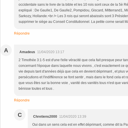
occidentale sans le livre de la bible et les 10 rois sont ceux de la 5
expliqué : De Gaulle1, De Gaulle2, Pompidou, Giscard, Mitterrand1, Mi
Sarkozy, Hollande.<br /> Les 3 rois qui seront abaissés sont 3 Préside
supprimer le siège au Conseil Constitutionnel. La petite corne serait M
Répondre
A
Amadeus
11/04/2020 13:17
2 Timothée 3:1-5 est d'une t'elle véracité que cela fait presque peur tan
concernant l'époque dans laquelle nous vivons , c'est exactement ce 
vie depuis tant d'années déjà que cela en devient déprimant , et plus 
persécutions et l'indifférence se font sentir , mais dans le fond cela et
que vous êtes sur la bonne voie , vanité des vanités tous n'est que van
bénisse toutes et tous .
Répondre
C
Chretiens2000
11/04/2020 13:39
Oui dans un sens cela est en effet déprimant, comme dit la Pa