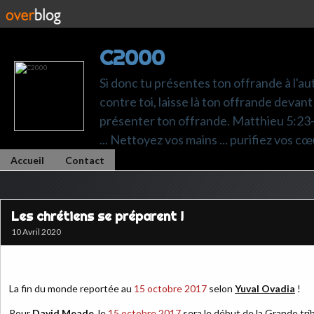
C2000
Si donc tu présentes ton offrande à l'au
contre toi, laisse là ton offrande devant 
présenter ton offrande. Matthieu 5:23-24.
... Nettoyez vos mains ... purifiez vos cœ
Accueil
Contact
Les chrétiens se préparent !
10 Avril 2020
La fin du monde reportée au
15 octobre 2017
selon
Yuval Ovadia
!
Pour
David Meade
, le
15 octobre 2017
sera le début de la Grande trib