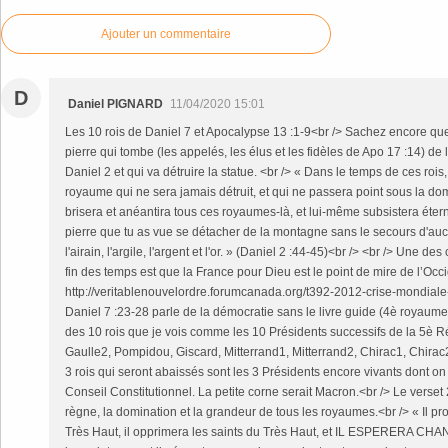
Ajouter un commentaire
D
Daniel PIGNARD
11/04/2020 15:01
Les 10 rois de Daniel 7 et Apocalypse 13 :1-9<br /> Sachez encore q
pierre qui tombe (les appelés, les élus et les fidèles de Apo 17 :14) de 
Daniel 2 et qui va détruire la statue. <br /> « Dans le temps de ces rois
royaume qui ne sera jamais détruit, et qui ne passera point sous la dom
brisera et anéantira tous ces royaumes-là, et lui-même subsistera étern
pierre que tu as vue se détacher de la montagne sans le secours d'aucun
l'airain, l'argile, l'argent et l'or. » (Daniel 2 :44-45)<br /> <br /> Une de
fin des temps est que la France pour Dieu est le point de mire de l’Occi
http://veritablenouvelordre.forumcanada.org/t392-2012-crise-mondiale-et
Daniel 7 :23-28 parle de la démocratie sans le livre guide (4è royaume)
des 10 rois que je vois comme les 10 Présidents successifs de la 5è 
Gaulle2, Pompidou, Giscard, Mitterrand1, Mitterrand2, Chirac1, Chirac
3 rois qui seront abaissés sont les 3 Présidents encore vivants dont on
Conseil Constitutionnel. La petite corne serait Macron.<br /> Le verset
règne, la domination et la grandeur de tous les royaumes.<br /> « Il p
Très Haut, il opprimera les saints du Très Haut, et IL ESPERERA C