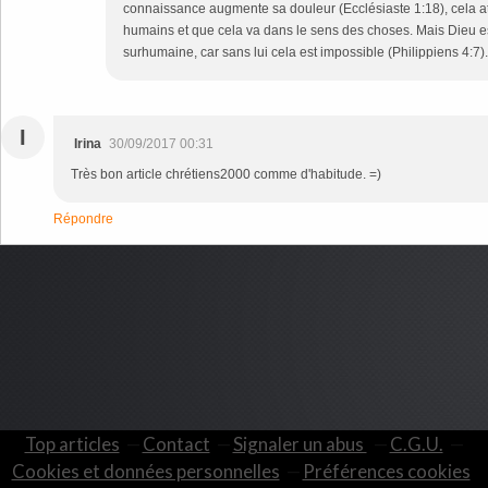
connaissance augmente sa douleur (Ecclésiaste 1:18), cela 
humains et que cela va dans le sens des choses. Mais Dieu es
surhumaine, car sans lui cela est impossible (Philippiens 4:7)
I
Irina
30/09/2017 00:31
Très bon article chrétiens2000 comme d'habitude. =)
Répondre
Top articles
Contact
Signaler un abus
C.G.U.
Cookies et données personnelles
Préférences cookies