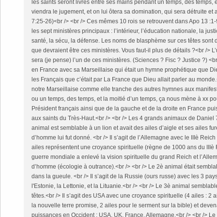
les saints seront livrés entre ses mains pendant un temps, des temps, e
viendra le jugement, et on lui ôtera sa domination, qui sera détruite et
7:25-26)<br /> <br /> Ces mêmes 10 rois se retrouvent dans Apo 13 :1-9
les sept ministères principaux : l’intérieur, l’éducation nationale, la just
santé, la sécu, la défense. Les noms de blasphème sur ces têtes sont 
que devraient être ces ministères. Vous faut-il plus de détails ?<br /> L
sera (je pense) l’un de ces ministères. (Sciences ? Fisc ? Justice ?) <br
en France avec sa Marseillaise qui était un hymne prophétique que Die
les Français que c’était par La France que Dieu allait parler au monde
notre Marseillaise comme elle tranche des autres hymnes aux manifest
ou un temps, des temps, et la moitié d’un temps, ça nous mène à xx pou
Président français ainsi que de la gauche et de la droite en France p
aux saints du Très-Haut.<br /> <br /> Les 4 grands animaux de Daniel 7
animal est semblable à un lion et avait des ailes d’aigle et ses ailes fu
d’homme lui fut donné. <br /> Il s’agit de l’Allemagne avec le IIIè Reich
ailes représentent une croyance spirituelle (règne de 1000 ans du IIIè 
guerre mondiale a enlevé la vision spirituelle du grand Reich et l’All
d’homme (écologie à outrance).<br /> <br /> Le 2è animal était semblabl
dans la gueule. <br /> Il s’agit de la Russie (ours russe) avec les 3 pa
l'Estonie, la Lettonie, et la Lituanie.<br /> <br /> Le 3è animal semblab
têtes.<br /> Il s’agit des USA avec une croyance spirituelle (4 ailes : 2 
la nouvelle terre promise, 2 ailes pour le serment sur la bible) et deven
puissances en Occident : USA, UK, France, Allemagne.<br /> <br /> Le