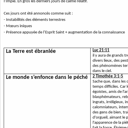
l’Impie. En gros les derniers jours de calme relatif.
Ces jours ont été annoncés comme suit :
- Instabilités des éléments terrestres
- Mœurs iniques
- Présence appuyée de l’Esprit Saint + augmentation de la connaissance
Luc 21:11
La Terre est ébranlée
il y aura de grands t
divers lieux, des pest
des phénomènes terri
dans le ciel.
2 Timothée 3:1-5
Le monde s’enfonce dans le péché
Sache que, dans les d
temps difficiles. Ca
égoïstes, amis de l'a
blasphémateurs, rebe
ingrats, irréligieux, 
calomniateurs, inte
des gens de bien, tra
d'orgueil, aimant le 
l'apparence de la pié
fait la force. Éloign