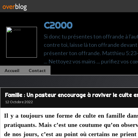
C2000
Si donc tu présentes ton offrande à l'au
contre toi, laisse là ton offrande devant 
présenter ton offrande. Matthieu 5:23-24.
... Nettoyez vos mains ... purifiez vos cœ
Accueil
Contact
Famille : Un pasteur encourage à raviver le culte en
12 Octobre 2022
Il y a toujours une forme de culte en famille dans
pratiquants. Mais c’est une coutume qu’on obser
de nos jours, c’est au point où certains ne prie