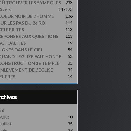
OÙ TROUVER LES SYMBOLES
233
ivers
147
173
COEUR NOIR DE L'HOMME
136
UR LES PAS DU 8e ROI
114
CELEBRITES
113
REPONSES AUX QUESTIONS
113
ACTUALITES
69
SIGNES DANS LE CIEL
54
QUAND L'EGLIZE FAIT HONTE
53
CONSTRUCTION 3e TEMPLE
35
ENLEVEMENT DE L'EGLISE
32
PRIERES
14
Archives
26
Août
10
Juillet
35
Juin
37