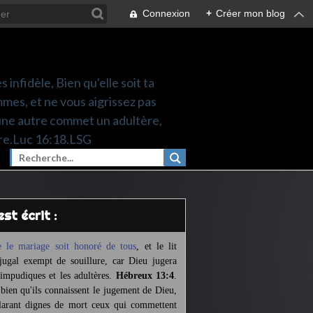
Connexion
+
Créer mon blog
 infidèle, Bien qu'elle soit ta
mes, et ne vous aigrissez pas
une autre commet un adultère,
re.Luc 16:18.LSG
l est écrit :
 le mariage soit honoré de tous
,
et le lit
jugal exempt de souillure,
car Dieu jugera
 impudiques et les adultères.
Hébreux 13:4
.
 bien qu'ils connaissent le jugement de Dieu,
larant dignes de mort ceux qui commettent