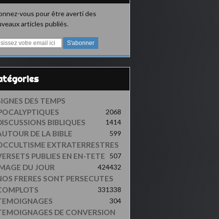
nnez-vous pour être averti des
veaux articles publiés.
Catégories
SIGNES DES TEMPS
POCALYPTIQUES
2068
DISCUSSIONS BIBLIQUES
1414
AUTOUR DE LA BIBLE
599
OCCULTISME EXTRATERRESTRES
VERSETS PUBLIES EN EN-TETE
507
IMAGE DU JOUR
424
432
NOS FRERES SONT PERSECUTES
COMPLOTS
331
338
TEMOIGNAGES
304
TEMOIGNAGES DE CONVERSION