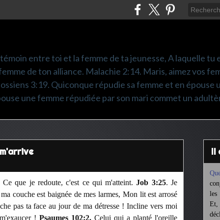
é témoin entre toi et la femme de ta jeunesse, A laquelle tu es
femme de ton alliance. Malachie 2:14. Maris, aimez vos fem
olossiens 3:19. Quiconque répudie sa femme et en épouse 
pouse une femme répudiée par son mari commet un adultè
 m'arrive
I
Que
 Ce que je redoute, c'est ce qui m'atteint.
Job 3:25
. Je
con
 ma couche est baignée de mes larmes, Mon lit est arrosé
les
Et,
he pas ta face au jour de ma détresse ! Incline vers moi
déc
e m'exaucer !
Psaumes 102:2.
Celui qui a planté l'oreille