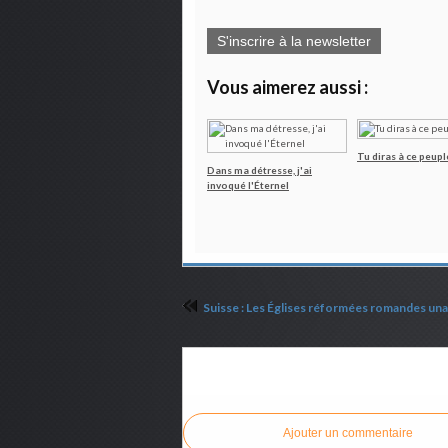
S'inscrire à la newsletter
Vous aimerez aussi :
Tu diras à ce peupl
Dans ma détresse, j'ai
invoqué l'Éternel
Commenter cet article
Ajouter un commentaire