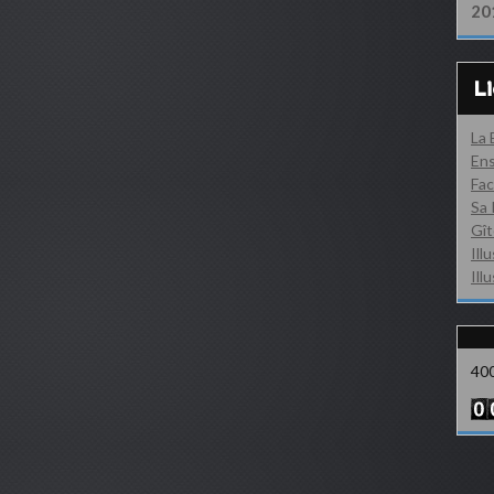
20
L
La
Ens
Fac
Sa 
Gît
Ill
Ill
40