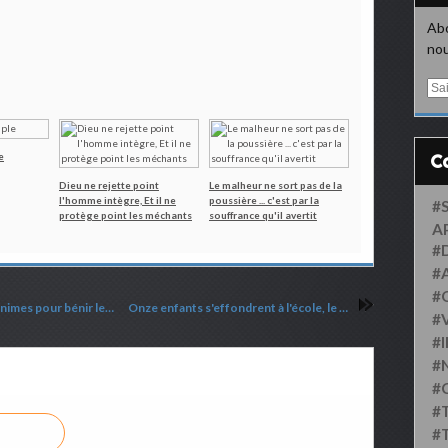
Abo
nou
E
m
a
i
e
l
Dieu ne rejette point
Le malheur ne sort pas de la
l'homme intègre, Et il ne
poussière ... c'est par la
#
protège point les méchants
souffrance qu'il avertit
A
#
#
#
Suisse : Les Églises réformées romandes unanimes pour bénir les mariages homosexuels
Onze enfants s'effondrent à l'école, le Ouija soupçonné
#
#
#
#
#
#