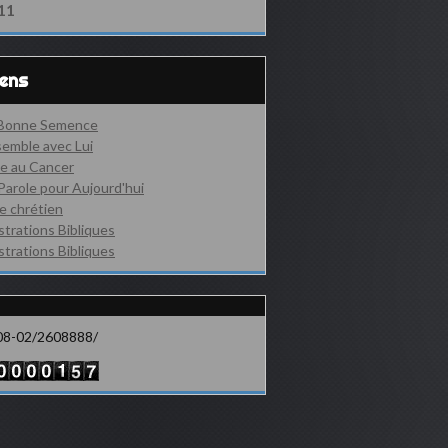
11
iens
 Bonne Semence
emble avec Lui
e au Cancer
Parole pour Aujourd'hui
e chrétien
ustrations Bibliques
ustrations Bibliques
08-02/2608888/