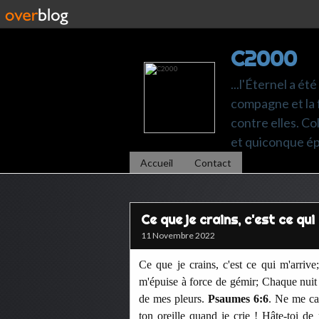
C2000
...l'Éternel a ét
compagne et la 
contre elles. C
et quiconque é
Accueil
Contact
Ce que je crains, c'est ce qui
11 Novembre 2022
Ce que je crains, c'est ce qui m'arrive;
m'épuise à force de gémir; Chaque nuit
de mes pleurs.
Psaumes 6:6
. Ne me cac
ton oreille quand je crie ! Hâte-toi d