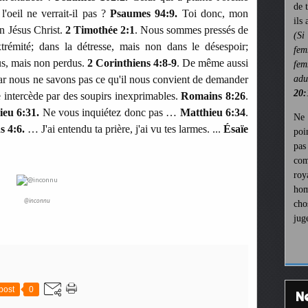
de 
l'oeil ne verrait-il pas ?
Psaumes 94:9.
Toi donc, mon
ils
en Jésus Christ.
2 Timothée 2:1
. Nous sommes pressés de
(Si
xtrémité; dans la détresse, mais non dans le désespoir;
fem
s, mais non perdus.
2 Corinthiens 4:8-9
. De même aussi
fem
 car nous ne savons pas ce qu'il nous convient de demander
ad
20:
 intercède par des soupirs inexprimables.
Romains 8:26
.
eu 6:31.
Ne vous inquiétez donc pas …
Matthieu 6:34
.
Ne 
s 4:6.
… J'ai entendu ta prière, j'ai vu tes larmes. ...
Ésaïe
poi
pa
com
roy
hom
@inconnu
cho
jug
post
0