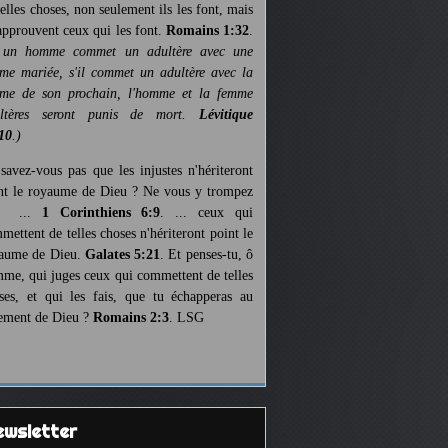
telles choses, non seulement ils les font, mais
 approuvent ceux qui les font.
Romains 1:32
.
 un homme commet un adultère avec une
me mariée, s'il commet un adultère avec la
me de son prochain, l'homme et la femme
ultères seront punis de mort.
Lévitique
10
.)
savez-vous pas que les injustes n'hériteront
nt le royaume de Dieu ? Ne vous y trompez
s ...
1 Corinthiens 6:9
. ... ceux qui
mettent de telles choses n'hériteront point le
aume de Dieu.
Galates 5:21
. Et penses-tu, ô
me, qui juges ceux qui commettent de telles
ses, et qui les fais, que tu échapperas au
ement de Dieu ?
Romains 2:3
. LSG
Newsletter