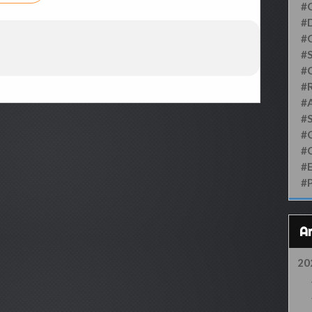
#
#D
#
#S
#
#
#
#
#
#
#
#
20