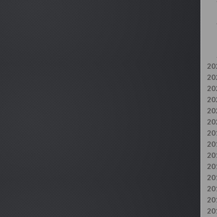
20
20
20
20
20
20
20
20
20
20
20
20
20
20