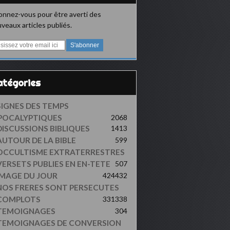
nnez-vous pour être averti des
veaux articles publiés.
Catégories
SIGNES DES TEMPS
POCALYPTIQUES
2068
DISCUSSIONS BIBLIQUES
1413
AUTOUR DE LA BIBLE
599
OCCULTISME EXTRATERRESTRES
VERSETS PUBLIES EN EN-TETE
507
IMAGE DU JOUR
424
432
NOS FRERES SONT PERSECUTES
COMPLOTS
331
338
TEMOIGNAGES
304
TEMOIGNAGES DE CONVERSION