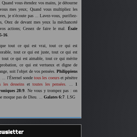
. Quand vous étendez vos mains, je détourne
vous mes yeux; Quand vous multipliez les
ères, je n'écoute pas ... Lavez-vous, purifiez-
s, Otez de devant mes yeux la méchanceté
vos actions; Cessez de faire le mal.
Ésaïe
5-16
.
 que tout ce qui est vrai, tout ce qui est
orable, tout ce qui est juste, tout ce qui est
, tout ce qui est aimable, tout ce qui mérite
pprobation, ce qui est vertueux et digne de
ange, soit l'objet de vos pensées.
Philippiens
. ... l'Éternel sonde
tous les coeurs
et pénètre
s les desseins
et
toutes les pensées
. ...
1
oniques 28:9
. Ne vous y trompez pas : on
se moque pas de Dieu. ...
Galates 6:7
. LSG
Newsletter