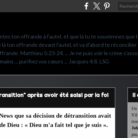
ntes ton offrande à l'autel, et que là tu te souviennes que
e là ton offrande devant l'autel, et va d'abord te réconcilier
frande. Matthieu 5:23-24. ... Je ne puis voir le crime s'asso
mains ... purifiez vos cœurs ... Jacques 4:8. LSG
nsition" après avoir été saisi par la foi
I
Un 
ews que sa décision de détransition avait
S'i
tro
 Dieu : « Dieu m'a fait tel que je suis ».
Job
pas