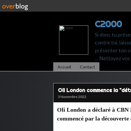
C2000
Si donc tu prése
contre toi, laiss
présenter ton of
... Nettoyez vos 
Accueil
Contact
Oli London commence la "détra
3 Novembre 2022
Oli London a déclaré à CBN N
commencé par la découverte de