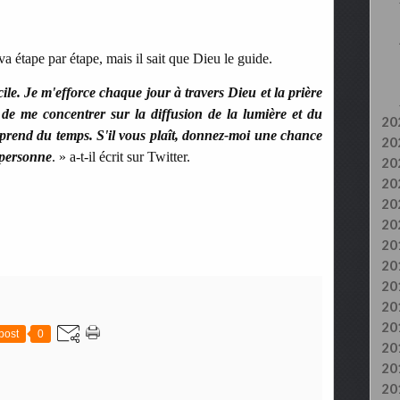
a étape par étape, mais il sait que Dieu le guide.
le. Je m'efforce chaque jour à travers Dieu et la prière
de me concentrer sur la diffusion de la lumière et du
20
rend du temps. S'il vous plaît, donnez-moi une chance
20
 personne
. » a-t-il écrit sur Twitter.
20
20
20
20
20
20
20
20
20
post
0
20
20
20