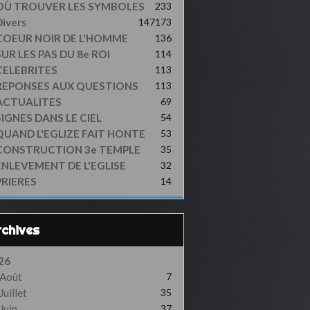
OÙ TROUVER LES SYMBOLES
233
ivers
147
173
COEUR NOIR DE L'HOMME
136
UR LES PAS DU 8e ROI
114
CELEBRITES
113
REPONSES AUX QUESTIONS
113
ACTUALITES
69
SIGNES DANS LE CIEL
54
QUAND L'EGLIZE FAIT HONTE
53
CONSTRUCTION 3e TEMPLE
35
ENLEVEMENT DE L'EGLISE
32
PRIERES
14
Archives
26
Août
7
Juillet
35
Juin
37