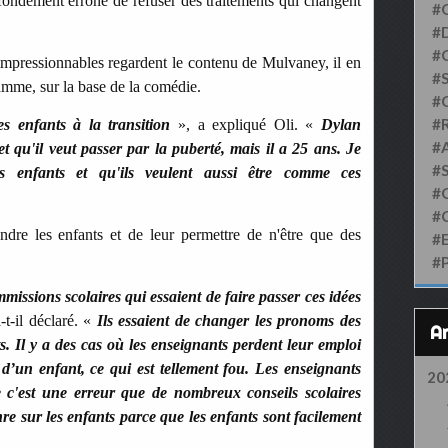
rofondément erroné de refuser des traitements qui changent
#
#D
#
mpressionnables regardent le contenu de Mulvaney, il en
#S
ramme, sur la base de la comédie.
#
#
 enfants à la transition
», a expliqué Oli. «
Dylan
#
 et qu'il veut passer par la puberté, mais il a 25 ans. Je
#
s enfants et qu'ils veulent aussi être comme ces
#
#
endre les enfants et de leur permettre de n'être que des
#
#
issions scolaires qui essaient de faire passer ces idées
a-t-il déclaré. «
Ils essaient de changer les pronoms des
s. Il y a des cas où les enseignants perdent leur emploi
’un enfant, ce qui est tellement fou. Les enseignants
20
 c'est une erreur que de nombreux conseils scolaires
enre sur les enfants parce que les enfants sont facilement