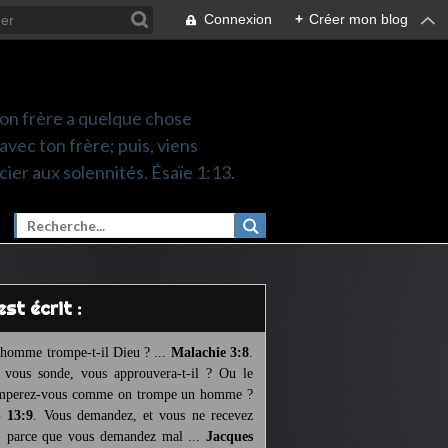
Connexion
+
Créer mon blog
 ton frère a quelque chose
 avec ton frère; puis, viens
cier aux solennités. Ésaïe 1:13.
l est écrit :
homme trompe-t-il Dieu ? ...
Malachie 3:8
.
l vous sonde, vous approuvera-t-il ? Ou le
mperez-vous comme on trompe un homme ?
 13:9
. Vous demandez, et vous ne recevez
, parce que vous demandez mal ...
Jacques