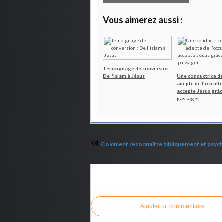
Vous aimerez aussi :
Témoignage de conversion :
De l'islam à Jésus
Une conductrice de
adepte de l'occult
accepte Jésus grâc
passager
Commenter cet article
Ajouter un commentaire