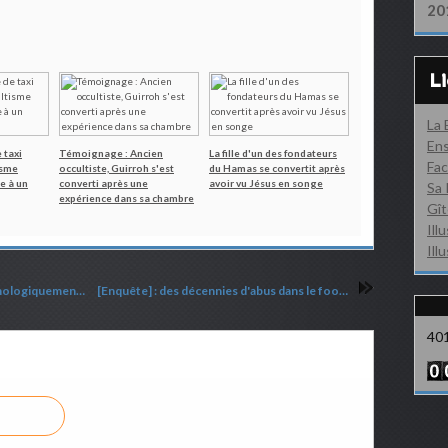
20
L
La
Ens
 taxi
Témoignage : Ancien
La fille d'un des fondateurs
Fac
isme
occultiste, Guirroh s'est
du Hamas se convertit après
e à un
converti après une
avoir vu Jésus en songe
Sa 
expérience dans sa chambre
Gît
Ill
Ill
Comment reconnaître bibliquement et psychologiquement ce que Dieu n’a jamais déclaré ?
[Enquête] : des décennies d'abus dans le football en RDC (MIS A JOUR)
40