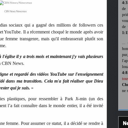
4:3
de 
CBN News/Newsmax
pri
vou
ias sociaux qui a gagné des millions de followers ces
de 
 et YouTube. Il a récemment choqué le monde après avoir
1:1
que femme transgenre, mais qu'il embrasserait plutôt son
...
mme.
hon
pur
 l'église il y a trois mois et maintenant j'y vais plusieurs
l'a
ré à CBN News.
lou
4:8
n ligne et regardé des vidéos YouTube sur l'enseignement
tou
idé dans ma transition. Cela m'a fait réaliser que Dieu
Chr
rester qui je suis.
»
ne 
ies plastiques, pour ressembler à Park Ji-min (un des
 l’a fait connaître dans le monde entier, il a été invité
une femme. Pour assumer ce statut, il a décidé se rendre à