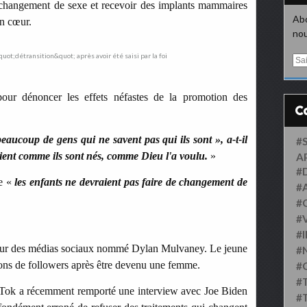
changement de sexe et recevoir des implants mammaires
Abo
n cœur.
nou
E
m
a
i
pour dénoncer les effets néfastes de la promotion des
l
beaucoup de gens qui ne savent pas qui ils sont », a-t-il
#
soient comme ils sont nés, comme Dieu l'a voulu.
»
A
#
ue «
les enfants ne devraient pas faire de changement de
#
#
#
#
nceur des médias sociaux nommé Dylan Mulvaney. Le jeune
#
ions de followers après être devenu une femme.
#
#
TikTok a récemment remporté une interview avec Joe Biden
#