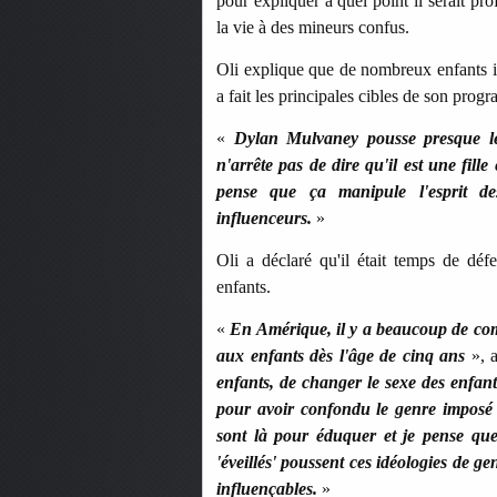
pour expliquer à quel point il serait p
la vie à des mineurs confus.
Oli explique que de nombreux enfants i
a fait les principales cibles de son prog
«
Dylan Mulvaney pousse presque les
n'arrête pas de dire qu'il est une fille
pense que ça manipule l'esprit de
influenceurs.
»
Oli a déclaré qu'il était temps de déf
enfants.
«
En Amérique, il y a beaucoup de comm
aux enfants dès l'âge de cinq ans
», 
enfants, de changer le sexe des enfant
pour avoir confondu le genre imposé d
sont là pour éduquer et je pense que
'éveillés' poussent ces idéologies de g
influençables.
»