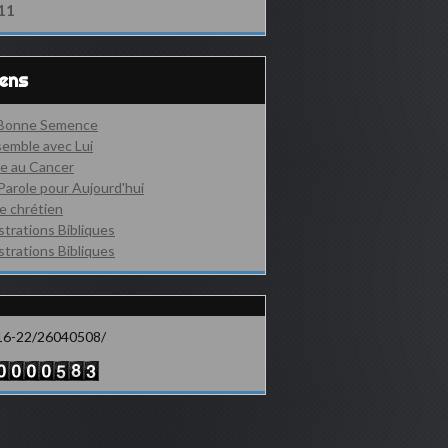
11
iens
 Bonne Semence
emble avec Lui
e au Cancer
Parole pour Aujourd'hui
e chrétien
ustrations Bibliques
ustrations Bibliques
16-22/26040508/