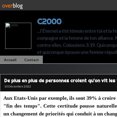
C2000
...l'Éternel a été témoin entre toi et la 
compagne et la femme de ton alliance. M
contre elles. Colossiens 3:19. Quiconq
et quiconque épouse une femme répudi
Accueil
Contact
De plus en plus de personnes croient qu'on vit les 
10 Décembre 2022
Aux Etats-Unis par exemple, ils sont 39% à croire 
"fin des temps". Cette certitude pousse naturell
un changement de priorités qui conduit à un chang