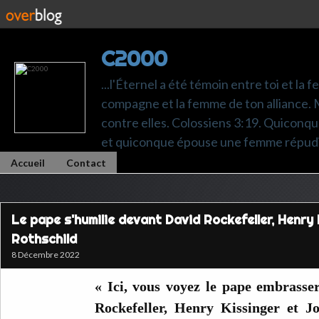
C2000
...l'Éternel a été témoin entre toi et la 
compagne et la femme de ton alliance. M
contre elles. Colossiens 3:19. Quiconq
et quiconque épouse une femme répudi
Accueil
Contact
Le pape s'humilie devant David Rockefeller, Henry 
Rothschild
8 Décembre 2022
« Ici, vous voyez le pape embrasse
Rockefeller, Henry Kissinger et J