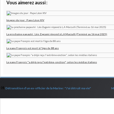
Vous aimerez aussi :
Images du jour : Pape Léon XIV
La prochaine papauté : Léo Zagami répond à L.A Marzulli (Terminé au 16 mai 2025)
Le pape François est mort à l'âge de 88 ans
Le pape François "a déjà reçu l'extrême-onction", selon les médias italiens
Détransition d’un ex-officier de la Marine : "J'ai détruit ma vie"
Mo
Commenter cet article