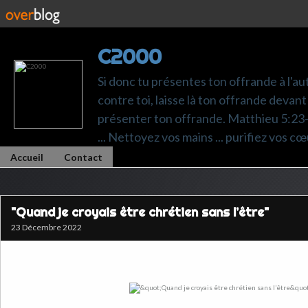
C2000
Si donc tu présentes ton offrande à l'au
contre toi, laisse là ton offrande devant 
présenter ton offrande. Matthieu 5:23-24.
... Nettoyez vos mains ... purifiez vos cœ
Accueil
Contact
"Quand je croyais être chrétien sans l’être"
23 Décembre 2022