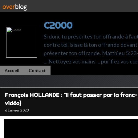
C2000
Si donc tu présentes ton offrande à l'au
contre toi, laisse là ton offrande devant 
présenter ton offrande. Matthieu 5:23-24.
... Nettoyez vos mains ... purifiez vos cœ
Accueil
Contact
François HOLLANDE : "Il faut passer par la franc-
vidéo)
6 Janvier 2023