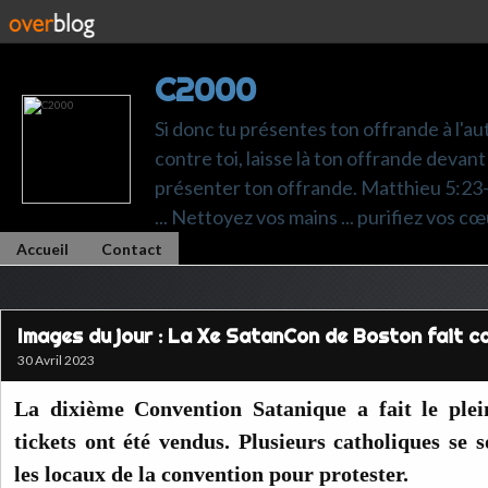
C2000
Si donc tu présentes ton offrande à l'au
contre toi, laisse là ton offrande devant 
présenter ton offrande. Matthieu 5:23-24.
... Nettoyez vos mains ... purifiez vos cœ
Accueil
Contact
Images du jour : La Xe SatanCon de Boston fait ca
30 Avril 2023
La dixième Convention Satanique a fait le plei
tickets ont été vendus. Plusieurs catholiques se 
les locaux de la convention pour protester.