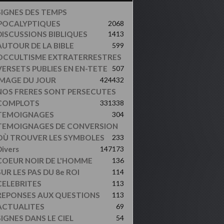
SIGNES DES TEMPS
POCALYPTIQUES
2068
DISCUSSIONS BIBLIQUES
1413
AUTOUR DE LA BIBLE
599
OCCULTISME EXTRATERRESTRES
VERSETS PUBLIES EN EN-TETE
507
IMAGE DU JOUR
424
432
NOS FRERES SONT PERSECUTES
COMPLOTS
331
338
TEMOIGNAGES
304
TEMOIGNAGES DE CONVERSION
OÙ TROUVER LES SYMBOLES
233
ivers
147
173
COEUR NOIR DE L'HOMME
136
UR LES PAS DU 8e ROI
114
CELEBRITES
113
REPONSES AUX QUESTIONS
113
ACTUALITES
69
SIGNES DANS LE CIEL
54