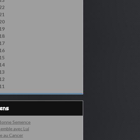
23
22
21
20
19
18
17
16
15
14
13
12
11
iens
 Bonne Semence
emble avec Lui
e au Cancer