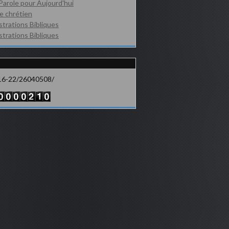
Parole pour Aujourd'hui
e chrétien
ustrations Bibliques
ustrations Bibliques
16-22/26040508/