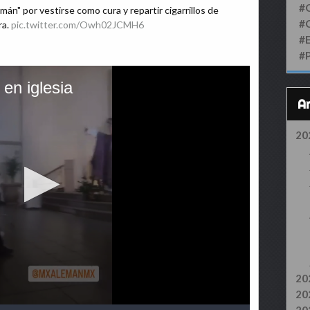
#
án" por vestirse como cura y repartir cigarrillos de
#
ra.
pic.twitter.com/Owh02JCMH6
#
#
20
20
20