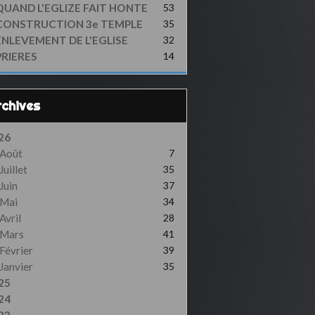
QUAND L'EGLIZE FAIT HONTE
53
CONSTRUCTION 3e TEMPLE
35
ENLEVEMENT DE L'EGLISE
32
PRIERES
14
Archives
26
Août
7
Juillet
35
Juin
37
Mai
34
Avril
28
Mars
41
Février
39
Janvier
35
25
24