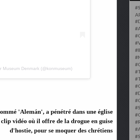
#
A
#
#
#
#
#
#
#
der Museum Denmark (@konmuseum)
#
#
#
#D
#
#S
ommé 'Alemán', a pénétré dans une église
#
clip vidéo où il offre de la drogue en guise
#
#
d'hostie, pour se moquer des chrétiens
#