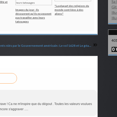
Sa 
 Blé et
"La plupart des religions du
Gît
Images du jour : Ils
monde sont liées à des
Ill
découvrent qu'ils ne peuvent
aliens"
Ill
pas travailler avec leurs
tatouages
40
Deux évènements niés par le Gouvernement américain : Le vol 1628 et Le géant de Kandahar
grave ! Ca ne m'inspire que du dégout . Toutes les valeurs voulues
ncore s'aggraver .....