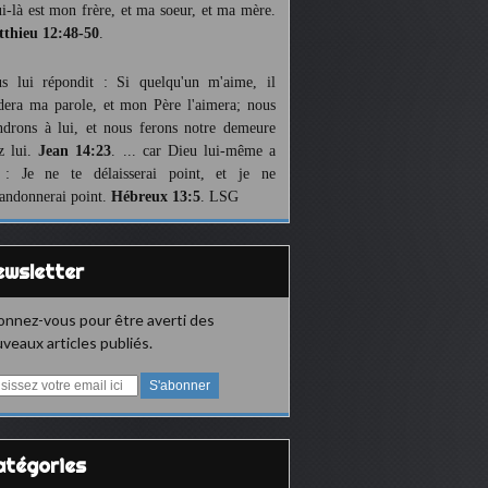
ui-là est mon frère, et ma soeur, et ma mère.
thieu 12:48-50
.
us lui répondit : Si quelqu'un m'aime, il
dera ma parole, et mon Père l'aimera; nous
ndrons à lui, et nous ferons notre demeure
z lui.
Jean 14:23
. ... car Dieu lui-même a
 : Je ne te délaisserai point, et je ne
bandonnerai point.
Hébreux 13:5
. LSG
Newsletter
nnez-vous pour être averti des
veaux articles publiés.
Catégories