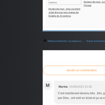
Images du jour : Le
l'Ivraie
Image du jour : Une sorcière
a fait dresser une statue du
Diable de 11 mètres
Maison hantée : La maison des os
Commenter cet article
Ajouter un commentaire
M
Marina
01/05/2023 15:36
C'est maintenant devenu très , très, 
par Dieu , ont volé en éclat et ça va e