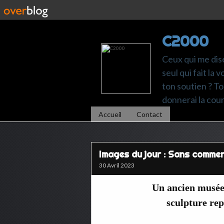
C2000
Ceux qui me dise
seul qui fait la
ton soutien ? Ton
donnerai la cou
Accueil
Contact
Images du jour : Sans comme
30 Avril 2023
Un ancien musée
sculpture rep