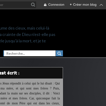
Connexion
+
Créer mon blog
ume des cieux, mais celui-là
a crainte de Dieu n'est-elle pas
le jusqu'à la mort, et je te
l est écrit :
s Jésus répondit à celui qui le lui disait : Qui
 ma mère, et qui sont mes frères ? Puis,
ndant la main sur ses disciples, il dit : Voici
mère et mes frères. Car, quiconque fait la
onté de mon Père qui est dans les cieux,