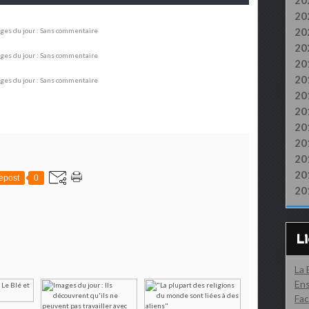
20
20
20
20
20
20
20
20
20
20
20
20
epost
0
20
L
La
Ens
Fac