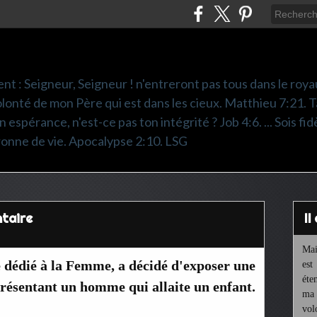
nt : Seigneur, Seigneur ! n'entreront pas tous dans le roya
 volonté de mon Père qui est dans les cieux. Matthieu 7:21. T
 espérance, n'est-ce pas ton intégrité ? Job 4:6. ... Sois fidè
ronne de vie. Apocalypse 2:10. LSG
ntaire
I
Mai
 dédié à la Femme, a décidé d'exposer une
est
éte
résentant un homme qui allaite un enfant.
ma 
vol