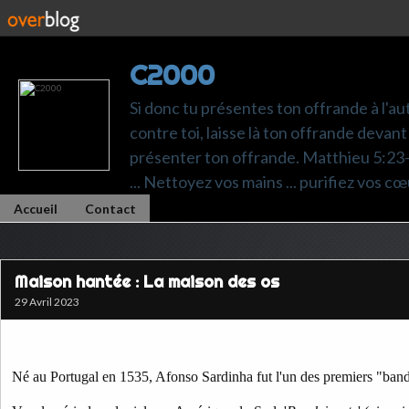
C2000
Si donc tu présentes ton offrande à l'au
contre toi, laisse là ton offrande devant 
présenter ton offrande. Matthieu 5:23-24.
... Nettoyez vos mains ... purifiez vos cœ
Accueil
Contact
Maison hantée : La maison des os
29 Avril 2023
Né au Portugal en 1535, Afonso Sardinha fut l'un des premiers "bande