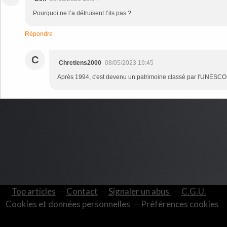
Pourquoi ne l’a détruisent t’ils pas ?
Répondre
C
Chretiens2000
08/05/2023 19:45
Après 1994, c'est devenu un patrimoine classé par l'UNESCO, o
Top articles
Contact
Signaler un abus
C.G.U.
Cookies et données personnelles
Préférences cookies