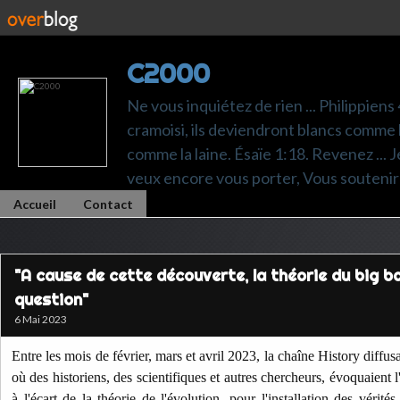
C2000
Ne vous inquiétez de rien ... Philippiens
cramoisi, ils deviendront blancs comme l
comme la laine. Ésaïe 1:18. Revenez ... Je p
veux encore vous porter, Vous soutenir 
Accueil
Contact
"A cause de cette découverte, la théorie du big b
question"
6 Mai 2023
Entre les mois de février, mars et avril 2023, la chaîne History diffusa
où des historiens, des scientifiques et autres chercheurs, évoquaient 
à l'écart de la théorie de l'évolution, pour l'installation des vérités