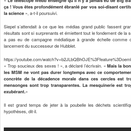
«
Le télescope Webb enseigne qu’il n’y a jamais eu de Big Ban
ça ! Vous êtes profondément ébranlé par vos soi-disant certi
la science
», a-t-il poursuivi.
Siepel s’attendait à ce que les médias grand public fassent gra
résultats sont si surprenants et émiettent tout le fondement de la 
a pas eu de campagne médiatique à grande échelle comme c
lancement du successeur de Hubblet.
https://youtube.com/watch?v=b2JLbQBhOJE%3Ffeature%3Doem
« Trop soucieux des sexes ! », a déclaré l’écrivain. «
Mais la bon
les MSM ne vont pas durer longtemps avec ce comportemen
concrète de la décadence morale dans ces cercles est tr
mensonges sont trop transparentes. La mesquinerie est trop
exubérant.
»
Il est grand temps de jeter à la poubelle les déchets scientif
hypothèses, dit-il.