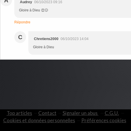
A
Audrey
06/10/2023 09:16
Gloire à Dieu 👏😊
Répondre
C
Chretiens2000
06/10/2023 14:04
Gloire à Dieu
Top articles
Contact
Signaler un abus
C.G.U.
Cookies et données personnelles
Préférences cookies