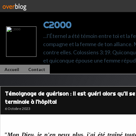
C2000
...l'Éternel a été témoin entre toi et la 
compagne et la femme de ton alliance. M
contre elles. Colossiens 3:19. Quiconq
et quiconque épouse une femme répudi
Accueil
Contact
Témoignage de guérison : Il est guéri alors qu'il s
terminale à l'hôpital
6 Octobre 2023
"Mon Dieu, je n'en peux plus, j'ai été traîné tout