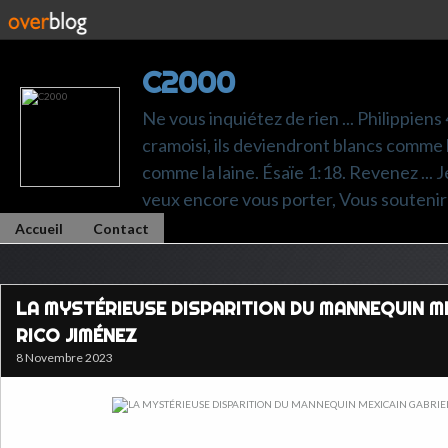
C2000
Ne vous inquiétez de rien ... Philippiens
cramoisi, ils deviendront blancs comme l
comme la laine. Ésaïe 1:18. Revenez ... Je p
veux encore vous porter, Vous soutenir 
Accueil
Contact
LA MYSTÉRIEUSE DISPARITION DU MANNEQUIN M
RICO JIMÉNEZ
8 Novembre 2023