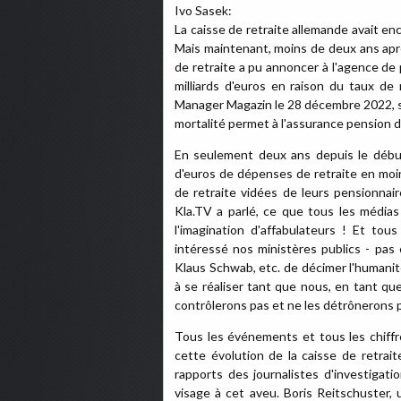
Ivo Sasek:
La caisse de retraite allemande avait enc
Mais maintenant, moins de deux ans apr
de retraite a pu annoncer à l'agence de
milliards d'euros en raison du taux de 
Manager Magazin le 28 décembre 2022, sous
mortalité permet à l'assurance pension d
En seulement deux ans depuis le début
d'euros de dépenses de retraite en moi
de retraite vidées de leurs pensionnai
Kla.TV a parlé, ce que tous les média
l'imagination d'affabulateurs ! Et tou
intéressé nos ministères publics - pas e
Klaus Schwab, etc. de décimer l'humanit
à se réaliser tant que nous, en tant qu
contrôlerons pas et ne les détrônerons p
Tous les événements et tous les chiffr
cette évolution de la caisse de retraite
rapports des journalistes d'investiga
visage à cet aveu. Boris Reitschuster, 