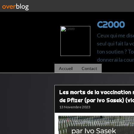
C2000
Ceux qui me dise
seul qui fait la
ton soutien ? Ton
donnerai la cou
Accueil
Contact
Les morts de la vaccination 
de Pfizer (par Ivo Sasek) (vi
13 Novembre 2023