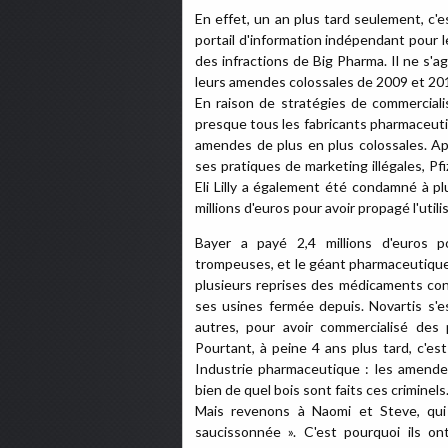
En effet, un an plus tard seulement, c'
portail d'information indépendant pour l
des infractions de Big Pharma. Il ne s'a
leurs amendes colossales de 2009 et 201
En raison de stratégies de commercialis
presque tous les fabricants pharmaceuti
amendes de plus en plus colossales. Ap
ses pratiques de marketing illégales, Pfi
Eli Lilly a également été condamné à pl
millions d'euros pour avoir propagé l'util
Bayer a payé 2,4 millions d'euros po
trompeuses, et le géant pharmaceutique 
plusieurs reprises des médicaments con
ses usines fermée depuis. Novartis s'e
autres, pour avoir commercialisé des 
Pourtant, à peine 4 ans plus tard, c'est
Industrie pharmaceutique : les amendes
bien de quel bois sont faits ces criminels
Mais revenons à Naomi et Steve, qu
saucissonnée ». C'est pourquoi ils 