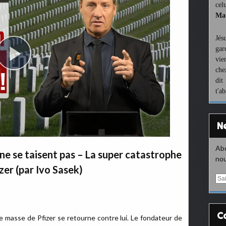
cel
Mat
Jés
gar
vie
che
dit
t'a
Abo
 ne se taisent pas – La super catastrophe
nou
zer (par Ivo Sasek)
E
m
a
i
l
e masse de Pfizer se retourne contre lui. Le fondateur de