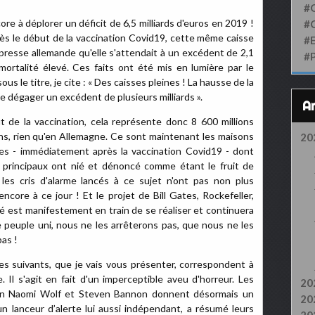
#
ore à déplorer un déficit de 6,5 milliards d'euros en 2019 !
#
ès le début de la vaccination Covid19, cette même caisse
#
 presse allemande qu'elle s'attendait à un excédent de 2,1
#
mortalité élevé. Ces faits ont été mis en lumière par le
 le titre, je cite : « Des caisses pleines ! La hausse de la
e dégager un excédent de plusieurs milliards ».
 de la vaccination, cela représente donc 8 600 millions
ns, rien qu'en Allemagne. Ce sont maintenant les maisons
20
res - immédiatement après la vaccination Covid19 - dont
s principaux ont nié et dénoncé comme étant le fruit de
s les cris d'alarme lancés à ce sujet n'ont pas non plus
ncore à ce jour ! Et le projet de Bill Gates, Rockefeller,
é est manifestement en train de se réaliser et continuera
e peuple uni, nous ne les arrêterons pas, que nous ne les
as !
es suivants, que je vais vous présenter, correspondent à
. Il s'agit en fait d'un imperceptible aveu d'horreur. Les
20
tion Naomi Wolf et Steven Bannon donnent désormais un
20
un lanceur d’alerte lui aussi indépendant, a résumé leurs