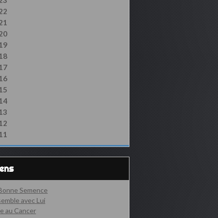
23
22
21
20
19
18
17
16
15
14
13
12
11
iens
 Bonne Semence
emble avec Lui
e au Cancer