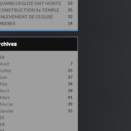
QUAND L'EGLIZE FAIT HONTE
53
CONSTRUCTION 3e TEMPLE
35
ENLEVEMENT DE L'EGLISE
32
PRIERES
14
Archives
26
Août
7
Juillet
35
Juin
37
Mai
34
Avril
28
Mars
41
Février
39
Janvier
35
25
24