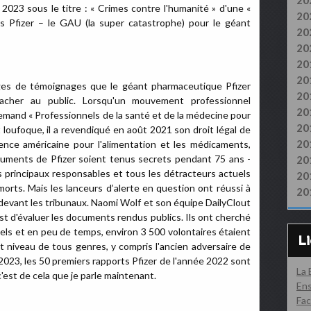
20
023 sous le titre : « Crimes contre l'humanité » d'une «
20
rs Pfizer – le GAU (la super catastrophe) pour le géant
20
20
20
20
pages de témoignages que le géant pharmaceutique Pfizer
20
acher au public. Lorsqu'un mouvement professionnel
20
lemand « Professionnels de la santé et de la médecine pour
20
t loufoque, il a revendiqué en août 2021 son droit légal de
20
ence américaine pour l'alimentation et les médicaments,
ocuments de Pfizer soient tenus secrets pendant 75 ans -
20
s principaux responsables et tous les détracteurs actuels
20
morts. Mais les lanceurs d’alerte en question ont réussi à
20
 devant les tribunaux. Naomi Wolf et son équipe DailyClout
 est d'évaluer les documents rendus publics. Ils ont cherché
els et en peu de temps, environ 3 500 volontaires étaient
L
ut niveau de tous genres, y compris l'ancien adversaire de
2023, les 50 premiers rapports Pfizer de l'année 2022 sont
La
c'est de cela que je parle maintenant.
Ens
Fac