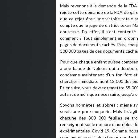
Mais revenons à la demande de la FDA re
rejeté cette demande de la FDA de gard
que ce rejet était une victoire totale s
compte que le juge de district texan Mar
douteuse. En effet, il s'est content
comment ? Tout simplement en ordonnan
pages de documents cachés. Puis, chaqu
300 000 pages de ces documents cachés 
Pour que chaque enfant puisse comprendre
à une bande de voleurs qui a dérobé e
condamne maintenant d'un ton fort et 
chercher immédiatement 12 000 des pièc
Et ensuite, vous devrez remettre 55 00
autant de mois que nécessaire, jusqu'à ce
Soyons honnêtes et sobres : même avec
serait une pure moquerie. Mais il s'ag
chacune des 300 000 feuilles se tro
renseignent sur le nombre d'horribles d
expérimentales Covid-19. Comme nous 
supplémentaires à plein temps pendant 