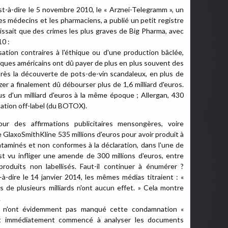
est-à-dire le 5 novembre 2010, le « Arznei-Telegramm », un
es médecins et les pharmaciens, a publié un petit registre
gissait que des crimes les plus graves de Big Pharma, avec
0 :
ation contraires à l'éthique ou d'une production bâclée,
ques américains ont dû payer de plus en plus souvent des
rès la découverte de pots-de-vin scandaleux, en plus de
zer a finalement dû débourser plus de 1,6 milliard d'euros.
us d'un milliard d'euros à la même époque ; Allergan, 430
isation off-label (du BOTOX).
ur des affirmations publicitaires mensongères, voire
GlaxoSmithKline 535 millions d'euros pour avoir produit à
taminés et non conformes à la déclaration, dans l'une de
st vu infliger une amende de 300 millions d'euros, entre
produits non labellisés. Faut-il continuer à énumérer ?
-à-dire le 14 janvier 2014, les mêmes médias titraient : «
 de plusieurs milliards n'ont aucun effet. » Cela montre
.
i n'ont évidemment pas manqué cette condamnation «
ont immédiatement commencé à analyser les documents