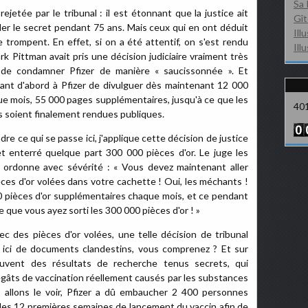
Sa 
jetée par le tribunal : il est étonnant que la justice ait
Gît
er le secret pendant 75 ans. Mais ceux qui en ont déduit
Ill
e trompent. En effet, si on a été attentif, on s'est rendu
Ill
k Pittman avait pris une décision judiciaire vraiment très
é de condamner Pfizer de manière « saucissonnée ». Et
t d'abord à Pfizer de divulguer dès maintenant 12 000
e mois, 55 000 pages supplémentaires, jusqu'à ce que les
40
soient finalement rendues publiques.
 ce qui se passe ici, j'applique cette décision de justice
t enterré quelque part 300 000 pièces d'or. Le juge les
ordonne avec sévérité : « Vous devez maintenant aller
es d'or volées dans votre cachette ! Oui, les méchants !
0 pièces d'or supplémentaires chaque mois, et ce pendant
 que vous ayez sorti les 300 000 pièces d'or ! »
 des pièces d'or volées, une telle décision de tribunal
it ici de documents clandestins, vous comprenez ? Et sur
uvent des résultats de recherche tenus secrets, qui
égâts de vaccination réellement causés par les substances
allons le voir, Pfizer a dû embaucher 2 400 personnes
les 12 premières semaines de lancement du vaccin afin de