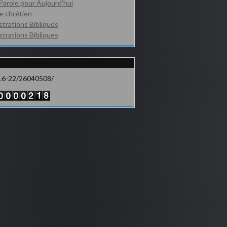
Parole pour Aujourd'hui
e chrétien
ustrations Bibliques
ustrations Bibliques
16-22/26040508/