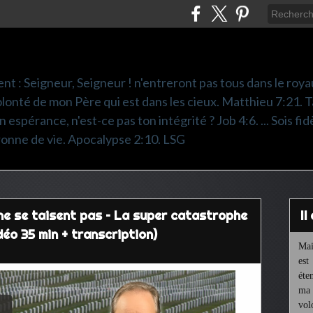
nt : Seigneur, Seigneur ! n'entreront pas tous dans le roya
 volonté de mon Père qui est dans les cieux. Matthieu 7:21. T
 espérance, n'est-ce pas ton intégrité ? Job 4:6. ... Sois fidè
ronne de vie. Apocalypse 2:10. LSG
ne se taisent pas – La super catastrophe
I
déo 35 min + transcription)
Mai
est
éte
ma 
vol