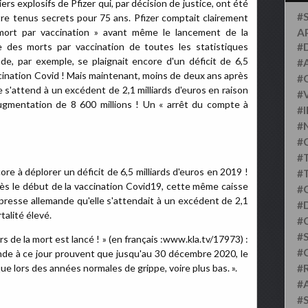
rs explosifs de Pfizer qui, par décision de justice, ont été
#
être tenus secrets pour 75 ans. Pfizer comptait clairement
mort par vaccination » avant même le lancement de la
A
le des morts par vaccination de toutes les statistiques
#
nde, par exemple, se plaignait encore d'un déficit de 6,5
#
accination Covid ! Mais maintenant, moins de deux ans après
#
e s'attend à un excédent de 2,1 milliards d'euros en raison
#
augmentation de 8 600 millions ! Un « arrêt du compte à
#
#
#
#
ore à déplorer un déficit de 6,5 milliards d'euros en 2019 !
#
ès le début de la vaccination Covid19, cette même caisse
#
 presse allemande qu'elle s'attendait à un excédent de 2,1
#D
talité élevé.
#
#S
s de la mort est lancé ! » (en français :www.kla.tv/17973) :
#
nde à ce jour prouvent que jusqu'au 30 décembre 2020, le
que lors des années normales de grippe, voire plus bas. ».
#
#
#