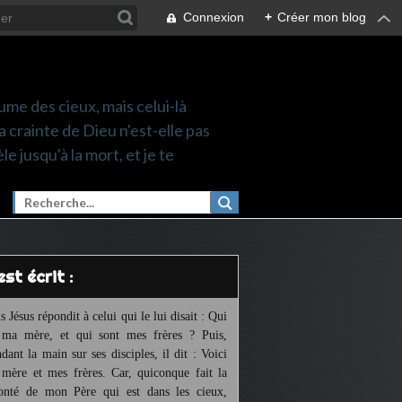
Connexion
+
Créer mon blog
ume des cieux, mais celui-là
a crainte de Dieu n'est-elle pas
le jusqu'à la mort, et je te
l est écrit :
s Jésus répondit à celui qui le lui disait : Qui
 ma mère, et qui sont mes frères ? Puis,
ndant la main sur ses disciples, il dit : Voici
mère et mes frères. Car, quiconque fait la
onté de mon Père qui est dans les cieux,