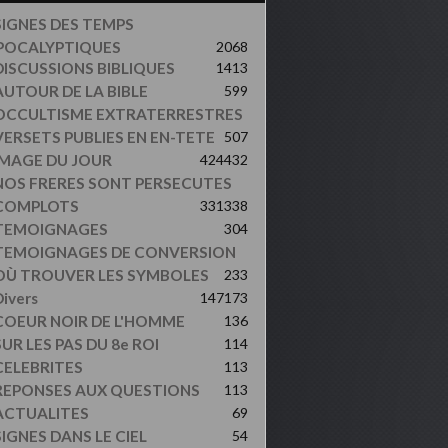
SIGNES DES TEMPS
POCALYPTIQUES
2068
DISCUSSIONS BIBLIQUES
1413
AUTOUR DE LA BIBLE
599
OCCULTISME EXTRATERRESTRES
VERSETS PUBLIES EN EN-TETE
507
IMAGE DU JOUR
424
432
NOS FRERES SONT PERSECUTES
COMPLOTS
331
338
TEMOIGNAGES
304
TEMOIGNAGES DE CONVERSION
OÙ TROUVER LES SYMBOLES
233
ivers
147
173
COEUR NOIR DE L'HOMME
136
UR LES PAS DU 8e ROI
114
CELEBRITES
113
REPONSES AUX QUESTIONS
113
ACTUALITES
69
SIGNES DANS LE CIEL
54