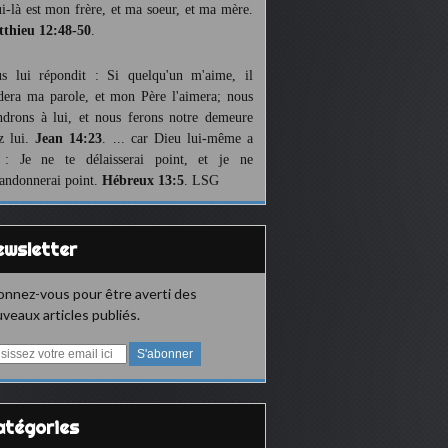
ui-là est mon frère, et ma soeur, et ma mère.
thieu 12:48-50
.
us lui répondit : Si quelqu'un m'aime, il
dera ma parole, et mon Père l'aimera; nous
ndrons à lui, et nous ferons notre demeure
z lui.
Jean 14:23
. ... car Dieu lui-même a
 : Je ne te délaisserai point, et je ne
bandonnerai point.
Hébreux 13:5
. LSG
Newsletter
nnez-vous pour être averti des
veaux articles publiés.
Catégories