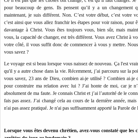
Ce n’est pas que les choses ont changé, c’est qu’il faut changer. Je
pour beaucoup de gens. Ils pensent qu’il y a un changement q
maintenant, je suis différent. Non. C’est votre début, c’est votre v
c’est ainsi que vous allez franchir les étapes pour voir raison, pour 
davantage à Christ. Vous êtes toujours vous, bien sûr, mais mai
vous, la capacité de changer, est très différent. Vous avez Christ à vos
votre côté, il vous suffit donc de commencer à vous y mettre. Nous
vous savez ?
Le voyage est si beau lorsque vous naissez de nouveau. Ça l'est vrai
qu'il y a autre chose dans la vie. Récemment, j’ai parcouru sur la p
vous savez, 23 ans de Dieu, combien ai-je utilisé ? Combien ai-j
pour construire ma relation avec lui ? J’ai honte de moi, car je n’
absolument de ma faute. Je connais Christ et j’ai l’autorité de le con
fais pas assez. J’ai changé cela au cours de la dernière année, mais
n'ai pas assez pratiqué. Je n'ai pas suffisamment apporté la Parole de
Lorsque vous êtes devenu chrétien, avez-vous constaté que les 
arrêtées du jour au lendemain ?