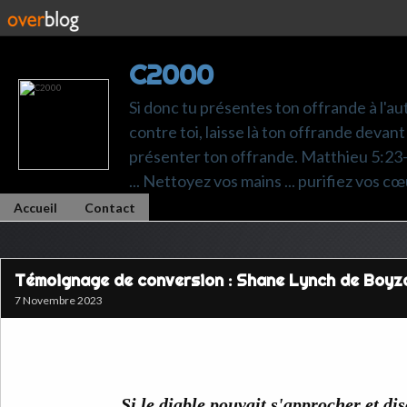
C2000
Si donc tu présentes ton offrande à l'au
contre toi, laisse là ton offrande devant 
présenter ton offrande. Matthieu 5:23-24.
... Nettoyez vos mains ... purifiez vos cœ
Accueil
Contact
Témoignage de conversion : Shane Lynch de Boyz
7 Novembre 2023
Si le diable pouvait s'approcher et dis