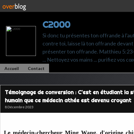
C2000
Si donc tu présentes ton offrande à l'au
contre toi, laisse là ton offrande devant 
présenter ton offrande. Matthieu 5:23-24.
... Nettoyez vos mains ... purifiez vos cœ
Accueil
Contact
Témoignage de conversion : C'est en étudiant la st
humain que ce médecin athée est devenu croyant
8 Décembre 2023
Le médecin-chercheur Ming Wang, d'origine chin