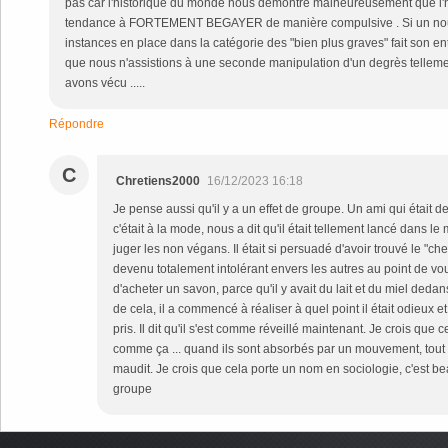
pas car l'historique du monde nous démontre malheureusement que l'hi
tendance à FORTEMENT BEGAYER de manière compulsive . Si un nouv
instances en place dans la catégorie des "bien plus graves" fait son entr
que nous n'assistions à une seconde manipulation d'un degrès telleme
avons vécu .....
Répondre
C
Chretiens2000
16/12/2023 16:18
Je pense aussi qu'il y a un effet de groupe. Un ami qui étai
c'était à la mode, nous a dit qu'il était tellement lancé dans
juger les non végans. Il était si persuadé d'avoir trouvé le "chemi
devenu totalement intolérant envers les autres au point de vou
d'acheter un savon, parce qu'il y avait du lait et du miel dedans
de cela, il a commencé à réaliser à quel point il était odieux e
pris. Il dit qu'il s'est comme réveillé maintenant. Je crois que 
comme ça ... quand ils sont absorbés par un mouvement, tout c
maudit. Je crois que cela porte un nom en sociologie, c'est b
groupe