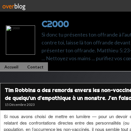
C2000
Si donc tu présentes ton offrande à l'au
contre toi, laisse là ton offrande devant 
présenter ton offrande. Matthieu 5:23-24.
... Nettoyez vos mains ... purifiez vos cœ
Accueil
Contact
Tim Robbins a des remords envers les non-vaccin
de quelqu’un d’empathique à un monstre. J’en faisa
15 Décembre 2023
Si nous avons choisi de mettre en lumière — pour un devoir 
relatant des confrontations directes entre des personnalités (ou
population, en l’occurrence les non-vaccinés, il nous semble tout 