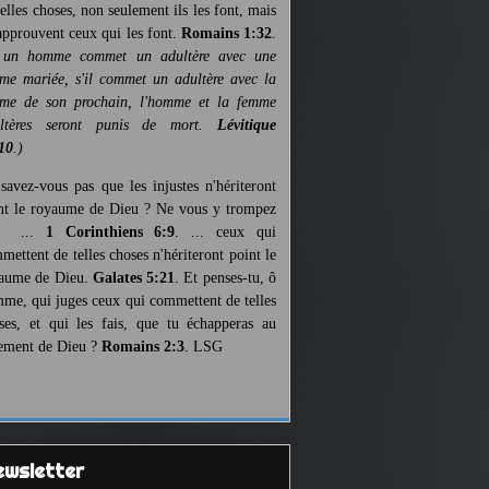
telles choses, non seulement ils les font, mais
 approuvent ceux qui les font.
Romains 1:32
.
 un homme commet un adultère avec une
me mariée, s'il commet un adultère avec la
me de son prochain, l'homme et la femme
ultères seront punis de mort.
Lévitique
10
.)
savez-vous pas que les injustes n'hériteront
nt le royaume de Dieu ? Ne vous y trompez
s ...
1 Corinthiens 6:9
. ... ceux qui
mettent de telles choses n'hériteront point le
aume de Dieu.
Galates 5:21
. Et penses-tu, ô
me, qui juges ceux qui commettent de telles
ses, et qui les fais, que tu échapperas au
ement de Dieu ?
Romains 2:3
. LSG
Newsletter