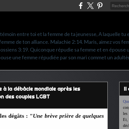
é témoin entre toi et la femme de ta jeunesse, A laquelle tu es
femme de ton alliance. Malachie 2:14. Maris, aimez vos fem
olossiens 3:19. Quiconque répudie sa femme et en épouse 
pouse une femme répudiée par son mari commet un adultè
te à la débâcle mondiale après les
I
ion des couples LGBT
Que
con
les
les dégâts : "
Une brève prière de quelques
Et,
déc