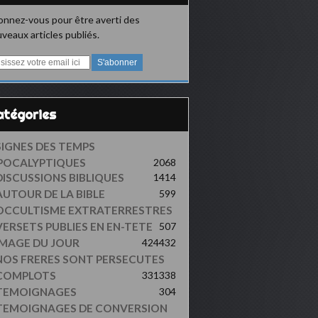
nnez-vous pour être averti des
veaux articles publiés.
Catégories
SIGNES DES TEMPS
POCALYPTIQUES
2068
DISCUSSIONS BIBLIQUES
1414
AUTOUR DE LA BIBLE
599
OCCULTISME EXTRATERRESTRES
VERSETS PUBLIES EN EN-TETE
507
IMAGE DU JOUR
424
432
NOS FRERES SONT PERSECUTES
COMPLOTS
331
338
TEMOIGNAGES
304
TEMOIGNAGES DE CONVERSION