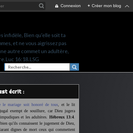
Connexion
+
Créer mon blog
 infidèle, Bien qu'elle soit ta
mes, et ne vous aigrissez pas
une autre commet un adultère,
re.Luc 16:18.LSG
l est écrit :
 le mariage soit honoré de tous
,
et le lit
jugal exempt de souillure,
car Dieu jugera
 impudiques et les adultères.
Hébreux 13:4
.
 bien qu'ils connaissent le jugement de Dieu,
larant dignes de mort ceux qui commettent