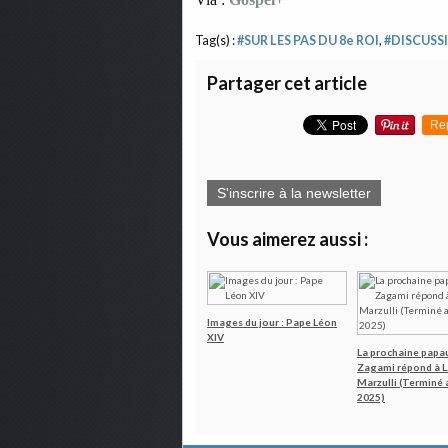
Tag(s) :
#SUR LES PAS DU 8e ROI
,
#DISCUSS
Partager cet article
Re
S'inscrire à la newsletter
Vous aimerez aussi :
Images du jour : Pape Léon
XIV
La prochaine papau
Zagami répond à L
Marzulli (Terminé 
2025)