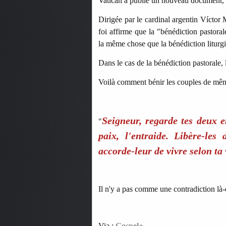
Vatican a publié un nouveau document, da
Dirigée par le cardinal argentin Víctor
foi affirme que la "bénédiction pastora
la même chose que la bénédiction liturg
Dans le cas de la bénédiction pastorale, l
Voilà comment bénir les couples de mêm
Seigneur, regarde tes deux en
"
paix, l'entraide. Libère-les
accorde-leur de vivre selon ta
Il n'y a pas comme une contradiction là
Via :
Gospel+