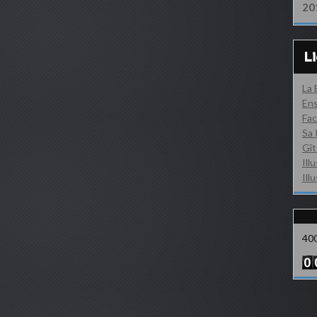
20
L
La
Ens
Fac
Sa 
Gît
Ill
Ill
40