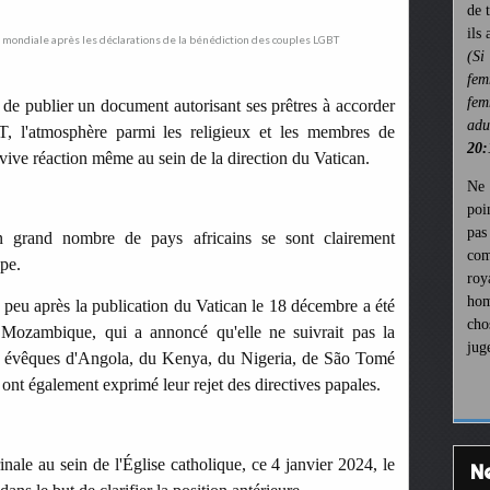
de 
ils
(Si
fem
fem
 de publier un document autorisant ses prêtres à accorder
ad
, l'atmosphère parmi les religieux et les membres de
20:
ne vive réaction même au sein de la direction du Vatican.
Ne 
poi
pa
n grand nombre de pays africains se sont clairement
com
ape.
roy
hom
s peu après la publication du Vatican le 18 décembre a été
cho
 Mozambique, qui a annoncé qu'elle ne suivrait pas la
jug
es évêques d'Angola, du Kenya, du Nigeria, de São Tomé
nt également exprimé leur rejet des directives papales.
inale au sein de l'Église catholique, ce 4 janvier 2024, le