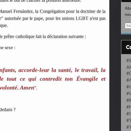
ns le but de clarifier la position antérieure.
Abo
 Manuel Fernández, la Congrégation pour la doctrine de la
nou
le" autorisée par le pape, pour les unions LGBT n'est pas
ique.
E
m
a
e prêtre catholique fait la déclaration suivante :
i
l
e sexe :
#
A
fants, accorde-leur la santé, le travail, la
#
 de tout ce qui contredit ton Évangile et
#
#
 volonté. Amen
".
#
#
#
-dedans ?
#
#
#