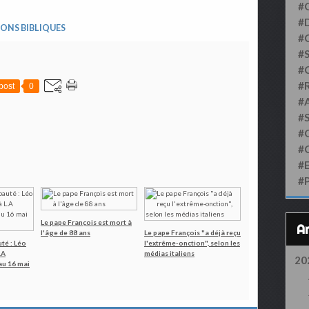
#
#D
IONS BIBLIQUES
#
#S
#
#
post
0
#
#
#
#
#
#
Le pape François est mort à
l'âge de 88 ans
Le pape François "a déjà reçu
té : Léo
l'extrême-onction", selon les
.A
médias italiens
20
au 16 mai