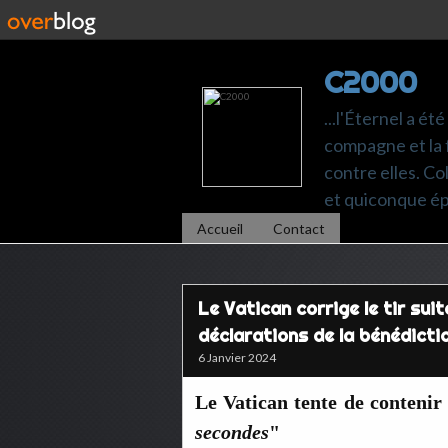
C2000
...l'Éternel a ét
compagne et la 
contre elles. C
et quiconque é
Accueil
Contact
Le Vatican corrige le tir sui
déclarations de la bénédict
6 Janvier 2024
Le Vatican tente de contenir 
secondes
"