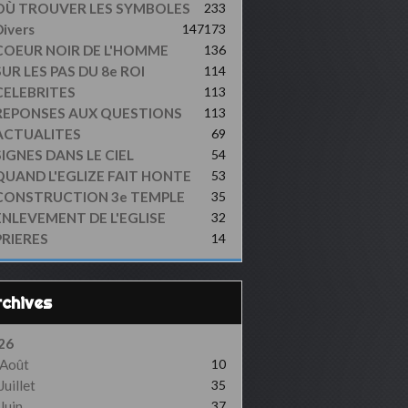
OÙ TROUVER LES SYMBOLES
233
ivers
147
173
COEUR NOIR DE L'HOMME
136
UR LES PAS DU 8e ROI
114
CELEBRITES
113
REPONSES AUX QUESTIONS
113
ACTUALITES
69
SIGNES DANS LE CIEL
54
QUAND L'EGLIZE FAIT HONTE
53
CONSTRUCTION 3e TEMPLE
35
ENLEVEMENT DE L'EGLISE
32
PRIERES
14
Archives
26
Août
10
Juillet
35
Juin
37