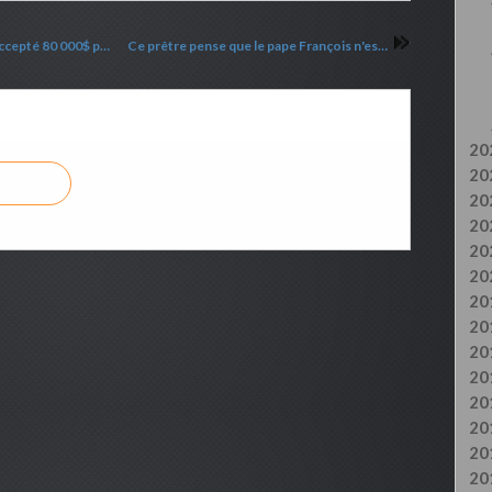
L'ancienne pasteure Ana Akiva a finalement accepté 80 000$ pour un film porno
Ce prêtre pense que le pape François n'est pas le pape
20
20
20
20
20
20
20
20
20
20
20
20
20
20