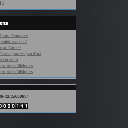
11
iens
 Bonne Semence
emble avec Lui
e au Cancer
Parole pour Aujourd'hui
e chrétien
ustrations Bibliques
ustrations Bibliques
08-02/2608888/