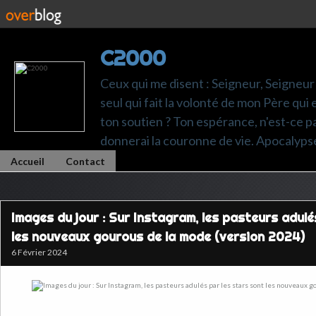
C2000
Ceux qui me disent : Seigneur, Seigneur 
seul qui fait la volonté de mon Père qui 
ton soutien ? Ton espérance, n'est-ce pas t
donnerai la couronne de vie. Apocalyps
Accueil
Contact
Images du jour : Sur Instagram, les pasteurs adulé
les nouveaux gourous de la mode (version 2024)
6 Février 2024