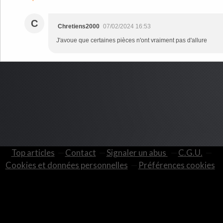
C
Chretiens2000
07/02/2024 16:53
J'avoue que certaines pièces n'ont vraiment pas d'allure
Top articles
Contact
Signaler un abus
C.G.U.
Cookies et données personnelles
Préférences cookies