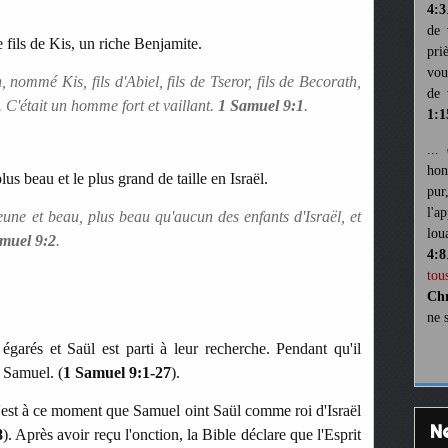
4:3
de 
le fils de Kis, un riche Benjamite.
pri
vou
nommé Kis, fils d'Abiel, fils de Tseror, fils de Becorath,
de 
. C'était un homme fort et vaillant.
1 Samuel 9:1
.
1:1
...
hon
lus beau et le plus grand de taille en Israël.
pur
l'a
jeune et beau, plus beau qu'aucun des enfants d'Israël, et
lou
muel 9:2
.
4:8
tou
Chr
ne 
égarés et Saül est parti à leur recherche. Pendant qu'il
e Samuel. (
1 Samuel 9:1-27
).
'
est à ce moment que Samuel oint Saül comme roi d'Israël
8
). Après avoir reçu l'onction, la Bible déclare que l'Esprit