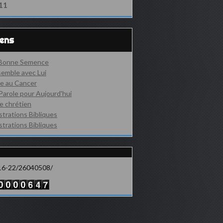
11
iens
 Bonne Semence
emble avec Lui
e au Cancer
Parole pour Aujourd'hui
e chrétien
ustrations Bibliques
ustrations Bibliques
16-22/26040508/