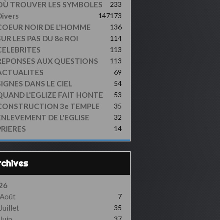
OÙ TROUVER LES SYMBOLES
233
ivers
147
173
COEUR NOIR DE L'HOMME
136
UR LES PAS DU 8e ROI
114
CELEBRITES
113
REPONSES AUX QUESTIONS
113
ACTUALITES
69
SIGNES DANS LE CIEL
54
QUAND L'EGLIZE FAIT HONTE
53
CONSTRUCTION 3e TEMPLE
35
ENLEVEMENT DE L'EGLISE
32
PRIERES
14
Archives
26
Août
7
Juillet
35
Juin
37