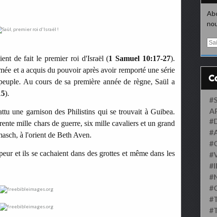
Abo
nou
E
m
nt de fait le premier roi d'Israël (
1 Samuel 10:17-27
).
a
i
mmée et a acquis du pouvoir après avoir remporté une série
l
 peuple. Au cours de sa première année de règne, Saül a
15
).
#
A
attu une garnison des Philistins qui se trouvait à Guibea.
#
rente mille chars de guerre, six mille cavaliers et un grand
#
asch, à l'orient de Beth Aven.
#
 peur et ils se cachaient dans des grottes et même dans les
#
#
#
#
#
#