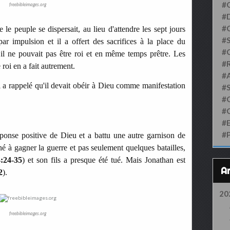
#
freebibleimages.org
#D
#
e peuple se dispersait, au lieu d'attendre les sept jours
#S
ar impulsion et il a offert des sacrifices à la place du
#
, il ne pouvait pas être roi et en même temps prêtre. Les
#
 roi en a fait autrement.
#
 a rappelé qu'il devait obéir à Dieu comme manifestation
#
#
#
#
#
éponse positive de Dieu et a battu une autre garnison de
né à gagner la guerre et pas seulement quelques batailles,
:24-35
) et son fils a presque été tué. Mais Jonathan est
2
).
20
freebibleimages.org