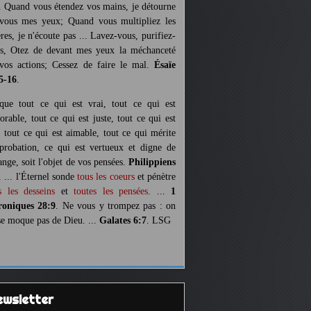
. Quand vous étendez vos mains, je détourne
vous mes yeux; Quand vous multipliez les
ères, je n'écoute pas ... Lavez-vous, purifiez-
s, Otez de devant mes yeux la méchanceté
vos actions; Cessez de faire le mal.
Ésaïe
5-16
.
 que tout ce qui est vrai, tout ce qui est
orable, tout ce qui est juste, tout ce qui est
, tout ce qui est aimable, tout ce qui mérite
pprobation, ce qui est vertueux et digne de
ange, soit l'objet de vos pensées.
Philippiens
. ... l'Éternel sonde
tous les coeurs
et pénètre
s les desseins
et
toutes les pensées
. ...
1
oniques 28:9
. Ne vous y trompez pas : on
se moque pas de Dieu. ...
Galates 6:7
. LSG
Newsletter