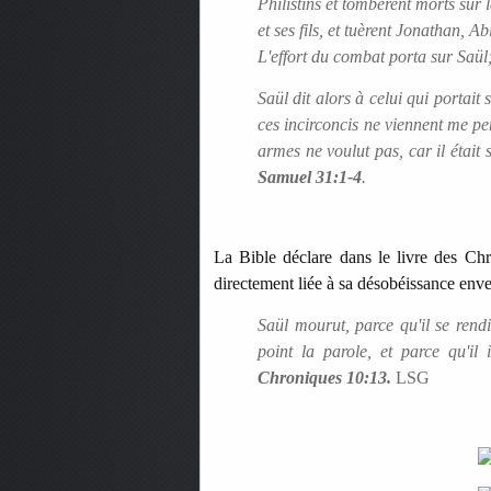
Philistins et tombèrent morts sur
et ses fils, et tuèrent Jonathan, A
L'effort du combat porta sur Saül; 
Saül dit alors à celui qui portait
ces incirconcis ne viennent me per
armes ne voulut pas, car il était 
Samuel 31:1-4
.
La Bible déclare dans le livre des Chr
directement liée à sa désobéissance env
Saül mourut, parce qu'il se rendit
point la parole, et parce qu'il
Chroniques 10:13.
LSG