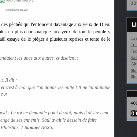
20
freebibleimages.org
L
 des péchés qui l'enfoncent davantage aux yeux de Dieu.
lus en plus charismatique aux yeux de tout le peuple y
La
ül essaye de le piéger à plusieurs reprises et tente de le
Ens
Fac
Sa 
daient les unes aux autres, et disaient :
Gît
Ill
Ill
t. Il dit :
et c'est à moi que l'on donne les mille ! Il ne lui manque
:7-8
.
40
avid : Le roi ne demande point de dot; mais il désire cent
vengé de ses ennemis. Saül avait le dessein de faire
Philistins.
1 Samuel 18:25
.