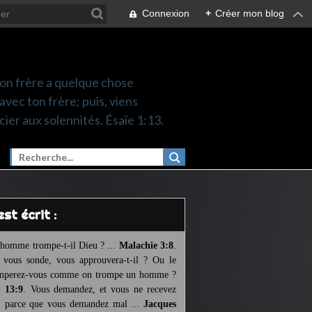
Connexion
+
Créer mon blog
 ton frère a quelque chose
 avec ton frère; puis, viens
cier aux solennités. Ésaïe 1:13.
l est écrit :
homme trompe-t-il Dieu ? ...
Malachie 3:8
.
l vous sonde, vous approuvera-t-il ? Ou le
mperez-vous comme on trompe un homme ?
 13:9
. Vous demandez, et vous ne recevez
, parce que vous demandez mal ...
Jacques