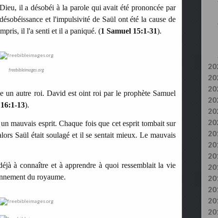
Dieu, il a désobéi à la parole qui avait été prononcée par
désobéissance et l'impulsivité de Saül ont été la cause de
mpris, il l'a senti et il a paniqué. (
1 Samuel 15:1-31
).
20
freebibleimages.org
20
20
e un autre roi.
David est oint roi par le prophète Samuel
20
 16:1-13
).
20
20
 un mauvais esprit. Chaque fois que cet esprit tombait sur
20
alors Saül était soulagé et il se sentait mieux. Le mauvais
20
20
jà à connaître et à apprendre à quoi ressemblait la vie
20
tionnement du royaume.
20
20
20
20