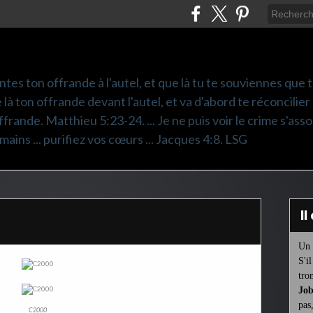
ntes ton offrande à l'autel, et que là tu te souviennes que
e là ton offrande devant l'autel, et va d'abord te réconcilier
frande. Matthieu 5:23-24. ... Je ne puis voir le crime s'asso
mains ... purifiez vos cœurs ... Jacques 4:8. LSG
I
Un 
S'i
tro
Job
pas
C2000