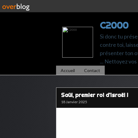
C2000
Si donc tu prése
contre toi, laiss
présenter ton of
... Nettoyez vos 
Accueil
Contact
Saül, premier roi d'Israël !
18 Janvier 2025