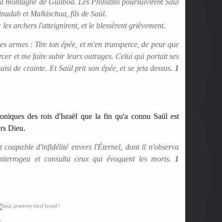
 la montagne de Guilboa. Les Philistins poursuivirent Saül
binadab et Malkischua, fils de Saül.
les archers l'atteignirent, et le blessèrent grièvement.
 ses armes : Tire ton épée, et m'en transperce, de peur que
cer et me faire subir leurs outrages. Celui qui portait ses
saisi de crainte. Et Saül prit son épée, et se jeta dessus.
1
oniques des rois d'Israël que la fin qu'a connu Saül est
ers Dieu.
 coupable d'infidélité envers l'Éternel, dont il n'observa
 interrogea et consulta ceux qui évoquent les morts.
1