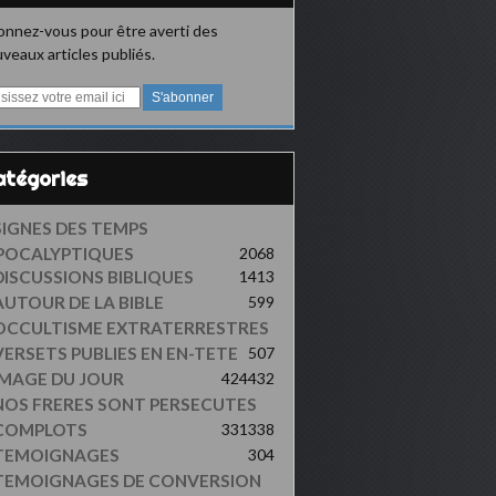
nnez-vous pour être averti des
veaux articles publiés.
Catégories
SIGNES DES TEMPS
POCALYPTIQUES
2068
DISCUSSIONS BIBLIQUES
1413
AUTOUR DE LA BIBLE
599
OCCULTISME EXTRATERRESTRES
VERSETS PUBLIES EN EN-TETE
507
IMAGE DU JOUR
424
432
NOS FRERES SONT PERSECUTES
COMPLOTS
331
338
TEMOIGNAGES
304
TEMOIGNAGES DE CONVERSION