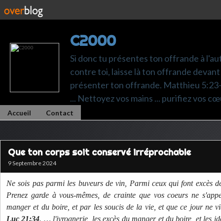
C2000
Si donc tu présentes ton offrande à l'au
contre toi, laisse là ton offrande devant 
présenter ton offrande. Matthieu 5:23-24.
... Nettoyez vos mains ... purifiez vos cœ
Accueil
Contact
Que ton corps soit conservé irréprochable
9 Septembre 2024
Ne sois pas parmi les buveurs de vin, Parmi ceux qui font excès 
Prenez garde à vous-mêmes, de crainte que vos coeurs ne s'appes
manger et du boire, et par les soucis de la vie, et que ce jour ne v
Luc 21:34
. … l'ivrognerie, les excès du manger et du boire, et les id