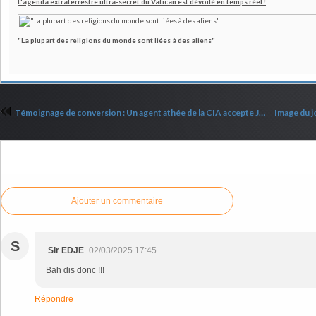
L'agenda extraterrestre ultra-secret du Vatican est dévoilé en temps réel !
"La plupart des religions du monde sont liées à des aliens"
Témoignage de conversion : Un agent athée de la CIA accepte Jésus après avoir lu le livre d'Esaïe
Commenter cet article
Ajouter un commentaire
S
Sir EDJE
02/03/2025 17:45
Bah dis donc !!!
Répondre