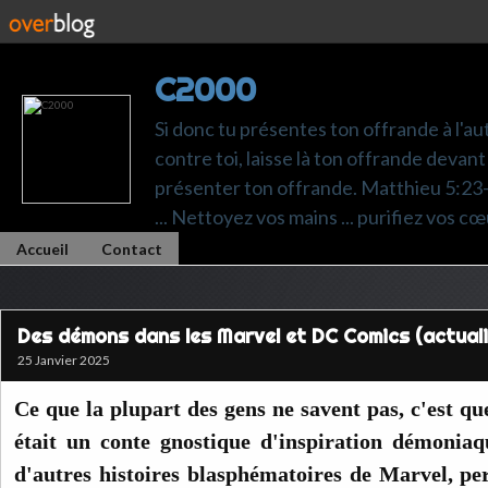
C2000
Si donc tu présentes ton offrande à l'au
contre toi, laisse là ton offrande devant 
présenter ton offrande. Matthieu 5:23-24.
... Nettoyez vos mains ... purifiez vos cœ
Accueil
Contact
Des démons dans les Marvel et DC Comics (actuali
25 Janvier 2025
Ce que la plupart des gens ne savent pas, c'est que
était un conte gnostique d'inspiration démonia
d'autres histoires blasphématoires de Marvel, per