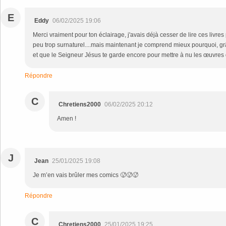
E
Eddy
06/02/2025 19:06
Merci vraiment pour ton éclairage, j'avais déjà cesser de lire ces livres
peu trop surnaturel....mais maintenant je comprend mieux pourquoi, grâ
et que le Seigneur Jésus te garde encore pour mettre à nu les œuvres
Répondre
C
Chretiens2000
06/02/2025 20:12
Amen !
J
Jean
25/01/2025 19:08
Je m’en vais brûler mes comics 🥵🥵🥵
Répondre
C
Chretiens2000
25/01/2025 19:25