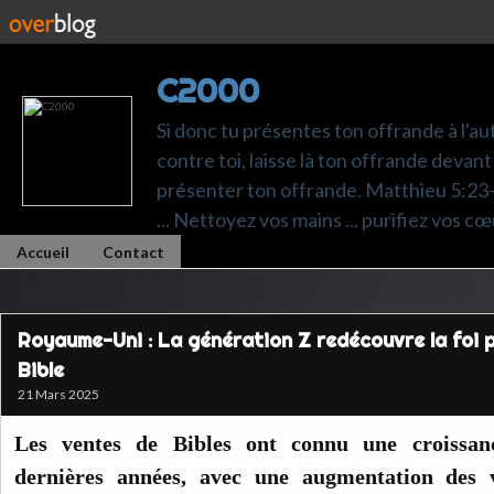
C2000
Si donc tu présentes ton offrande à l'au
contre toi, laisse là ton offrande devant 
présenter ton offrande. Matthieu 5:23-24.
... Nettoyez vos mains ... purifiez vos cœ
Accueil
Contact
Royaume-Uni : La génération Z redécouvre la foi pa
Bible
21 Mars 2025
Les ventes de Bibles ont connu une croissan
dernières années, avec une augmentation des