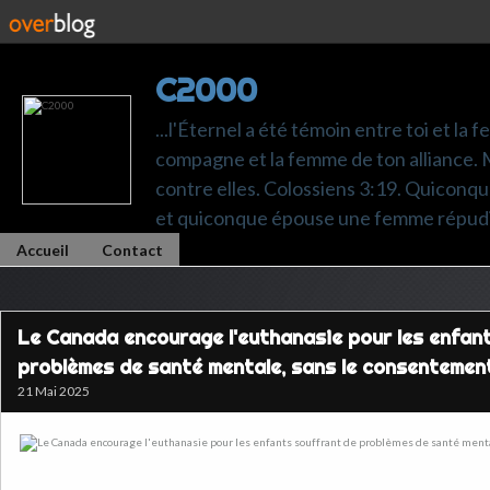
C2000
...l'Éternel a été témoin entre toi et la 
compagne et la femme de ton alliance. M
contre elles. Colossiens 3:19. Quiconq
et quiconque épouse une femme répudi
Accueil
Contact
Le Canada encourage l'euthanasie pour les enfan
problèmes de santé mentale, sans le consentemen
21 Mai 2025