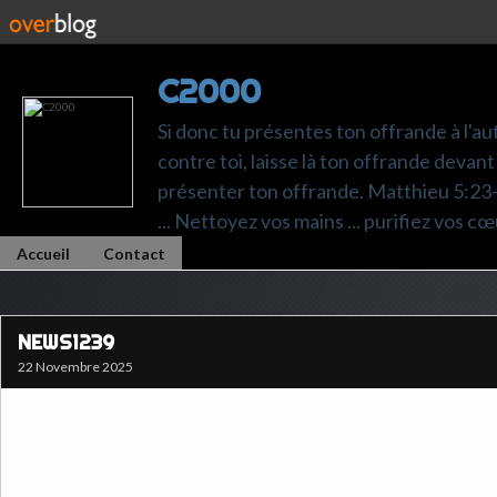
C2000
Si donc tu présentes ton offrande à l'au
contre toi, laisse là ton offrande devant 
présenter ton offrande. Matthieu 5:23-24.
... Nettoyez vos mains ... purifiez vos cœ
Accueil
Contact
NEWS1239
22 Novembre 2025