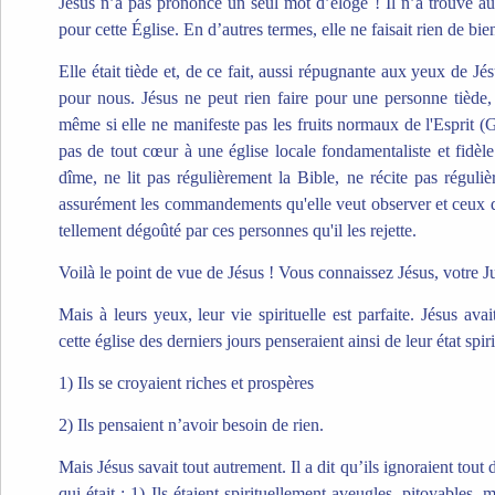
Jésus n’a pas prononcé un seul mot d’éloge ! Il n’a trouvé au
pour cette Église. En d’autres termes, elle ne faisait rien de bie
Elle était tiède et, de ce fait, aussi répugnante aux yeux de Jé
pour nous. Jésus ne peut rien faire pour une personne tiède, 
même si elle ne manifeste pas les fruits normaux de l'Esprit (G
pas de tout cœur à une église locale fondamentaliste et fidèl
dîme, ne lit pas régulièrement la Bible, ne récite pas réguliè
assurément les commandements qu'elle veut observer et ceux qu
tellement dégoûté par ces personnes qu'il les rejette.
Voilà le point de vue de Jésus ! Vous connaissez Jésus, votre 
Mais à leurs yeux, leur vie spirituelle est parfaite. Jésus av
cette église des derniers jours penseraient ainsi de leur état spiri
1) Ils se croyaient riches et prospères
2) Ils pensaient n’avoir besoin de rien.
Mais Jésus savait tout autrement. Il a dit qu’ils ignoraient tout de
qui était : 1) Ils étaient spirituellement aveugles, pitoyables