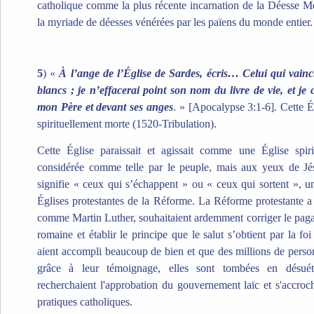
catholique comme la plus récente incarnation de la Déesse Mè
la myriade de déesses vénérées par les païens du monde entier.
5
) «
À l’ange de l’Église de Sardes, écris… Celui qui vainc
blancs ; je n’effacerai point son nom du livre de vie, et j
mon Père et devant ses anges
. » [Apocalypse 3:1-6]. Cette Ég
spirituellement morte (1520-Tribulation).
Cette Église paraissait et agissait comme une Église spirit
considérée comme telle par le peuple, mais aux yeux de Jésu
signifie « ceux qui s’échappent » ou « ceux qui sortent », un
Églises protestantes de la Réforme. La Réforme protestante a 
comme Martin Luther, souhaitaient ardemment corriger le paga
romaine et établir le principe que le salut s’obtient par la fo
aient accompli beaucoup de bien et que des millions de pers
grâce à leur témoignage, elles sont tombées en désuét
recherchaient l'approbation du gouvernement laïc et s'accroch
pratiques catholiques.