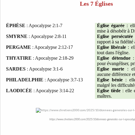
Les 7 Églises
ÉPHÈSE
: Apocalypse 2:1-7
Église égarée
: ell
mise à désobéir à D
SMYRNE
: Apocalypse 2:8-11
Eglise persécutée
:
rapport à sa fidélité
PERGAME
: Apocalypse 2:12-17
Eglise libérale
: el
tout dans l'église.
THYATIRE
: Apocalypse 2:18-29
Eglise détendue
: 
pour évangéliser, pri
SARDES
: Apocalypse 3:1-6
Eglise morte
: ell
aucune différence e
PHILADELPHIE
: Apocalypse 3:7-13
Eglise bénie
: ell
malgré les difficulté
LAODICÉE
: Apocalypse 3:14-22
Eglise tiède
: elle 
maîtres.
https://www.chretiens2000.com/2025/10/donnees-generales-sur-l-apocalyp