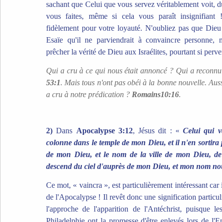
sachant que Celui que vous servez véritablement voit, d
vous faites, même si cela vous paraît insignifiant
fidèlement pour votre loyauté. N'oubliez pas que Dieu
Esaïe qu'il ne parviendrait à convaincre personne, 
prêcher la vérité de Dieu aux Israélites, pourtant si perve
Qui a cru à ce qui nous était annoncé ? Qui a reconnu 
53:1
. Mais tous n'ont pas obéi à la bonne nouvelle. Auss
a cru à notre prédication ?
Romains10:16
.
2)
Dans
Apocalypse 3:12
, Jésus dit : «
Celui qui v
colonne dans le temple de mon Dieu, et il n'en sortira p
de mon Dieu, et le nom de la ville de mon Dieu, de
descend du ciel d'auprès de mon Dieu, et mon nom n
Ce mot, « vaincra », est particulièrement intéressant car i
de l'Apocalypse ! Il revêt donc une signification particul
l'approche de l'apparition de l'Antéchrist, puisque le
Philadelphie ont la promesse d'être enlevés lors de l'