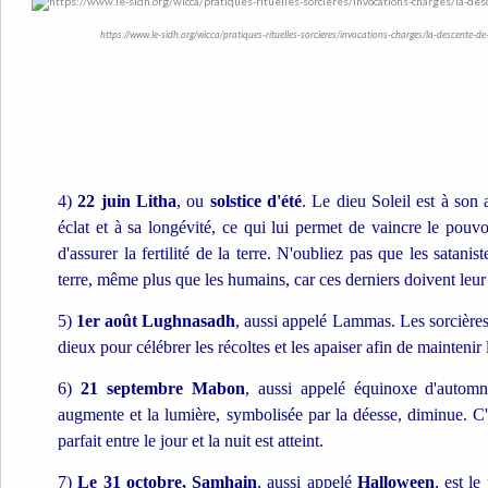
https://www.le-sidh.org/wicca/pratiques-rituelles-sorcieres/invocations-charges/la-descente-de
4)
22 juin Litha
, ou
solstice d'été
. Le dieu Soleil est à son
éclat et à sa longévité, ce qui lui permet de vaincre le pouv
d'assurer la fertilité de la terre. N'oubliez pas que les satan
terre, même plus que les humains, car ces derniers doivent leur v
5)
1er août Lughnasadh
, aussi appelé Lammas. Les sorcières
dieux pour célébrer les récoltes et les apaiser afin de maintenir la
6)
21 septembre Mabon
, aussi appelé équinoxe d'autom
augmente et la lumière, symbolisée par la déesse, diminue. C'es
parfait entre le jour et la nuit est atteint.
7)
Le 31 octobre, Samhain
, aussi appelé
Halloween
, est le