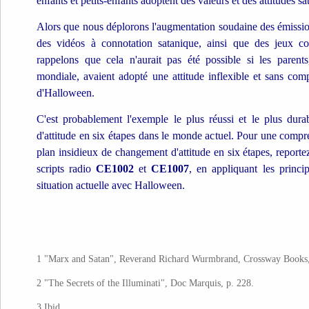
enfants et petits-enfants adoptent des valeurs et des attitudes sa
Alors que nous déplorons l'augmentation soudaine des émission
des vidéos à connotation satanique, ainsi que des jeux 
rappelons que cela n'aurait pas été possible si les paren
mondiale, avaient adopté une attitude inflexible et sans com
d'Halloween.
C'est probablement l'exemple le plus réussi et le plus du
d'attitude en six étapes dans le monde actuel. Pour une compr
plan insidieux de changement d'attitude en six étapes, report
scripts radio
CE1002
et
CE1007
, en appliquant les princi
situation actuelle avec Halloween.
1 "Marx and Satan", Reverand Richard Wurmbrand, Crossway Books, W
2 "The Secrets of the Illuminati", Doc Marquis, p. 228.
3 Ibid.