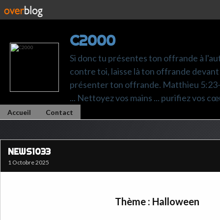
C2000
Si donc tu présentes ton offrande à l'au
contre toi, laisse là ton offrande devant 
présenter ton offrande. Matthieu 5:23-24.
... Nettoyez vos mains ... purifiez vos cœ
Accueil
Contact
NEWS1033
1 Octobre 2025
Thème : Halloween