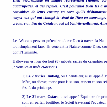
Dieu incorruptible en images représentant l'homme corr
quadrupèdes, et des reptiles.
C'est pourquoi Dieu les a liv
convoitises de leurs coeurs; en sorte qu'ils déshonoren
corps;
eux qui ont changé la vérité de Dieu en mensonge, e
créature au lieu du Créateur, qui est béni éternellement. Am
Les Wiccans peuvent prétendre adorer Dieu à travers la Natur
tout simplement faux. Ils vénèrent la Nature comme Dieu, cr
dont l'Humanité.
Halloween est l'un des huit (8) sabbats sacrés du calendrier p
je vous les ai listés ci-dessous.
1)
Le 2 février
,
Imbolg
, ou Chandeleur, aussi appelé J
Mère, ou déesse, morte pour la saison, ressent en son se
festifs du printemps.
2)
Le 21 mars
,
Ostara
, aussi appelé Équinoxe de pri
sont en parfait équilibre, le Soleil traversant l'équateur 