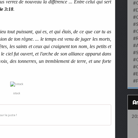
us verrez de nouveau la différence ... Entre celui qui sert
#
e 3:18
.
#D
#
#S
#
u tout puissant, qui es, et qui étais, de ce que car tu as
#
ion de ton règne. ... le temps est venu de juger les morts,
#
es, les saints et ceux qui craignent ton nom, les petits et
#
le ciel fut ouvert, et l'arche de son alliance apparut dans
#
 voix, des tonnerres, un tremblement de terre, et une forte
#
#
#
istock
ur le juste !
20