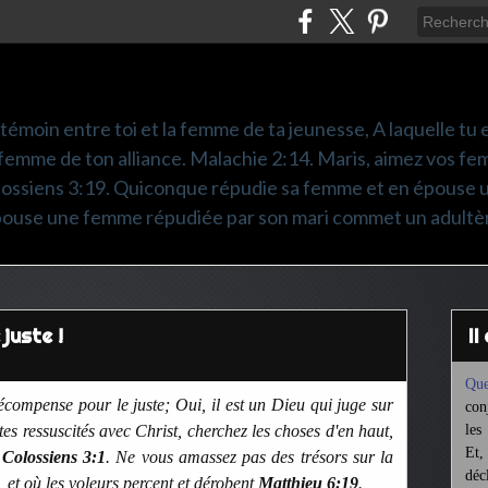
é témoin entre toi et la femme de ta jeunesse, A laquelle tu es
femme de ton alliance. Malachie 2:14. Maris, aimez vos fem
olossiens 3:19. Quiconque répudie sa femme et en épouse 
pouse une femme répudiée par son mari commet un adultè
juste !
I
Que
récompense pour le juste; Oui, il est un Dieu qui juge sur
con
tes ressuscités avec Christ, cherchez les choses d'en haut,
les
Et,
.
Colossiens 3:1
. Ne vous amassez pas des trésors sur la
déc
nt, et où les voleurs percent et dérobent
Matthieu 6:19
.