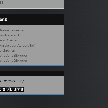
11
iens
 Bonne Semence
emble avec Lui
e au Cancer
Parole pour Aujourd'hui
e chrétien
ustrations Bibliques
ustrations Bibliques
08-09/2608888/