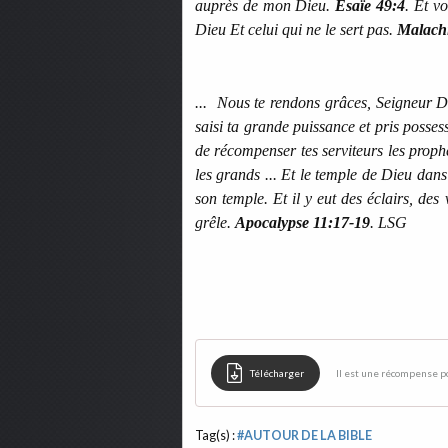
auprès de mon Dieu.
Ésaïe 49:4
. Et vo
Dieu Et celui qui ne le sert pas.
Malachi
... Nous te rendons grâces, Seigneur Die
saisi ta grande puissance et pris possess
de récompenser tes serviteurs les prophèt
les grands ... Et le temple de Dieu dans 
son temple. Et il y eut des éclairs, des
grêle.
Apocalypse 11:17-19
. LSG
Télécharger
Il est une récompense po
Tag(s) :
#AUTOUR DE LA BIBLE