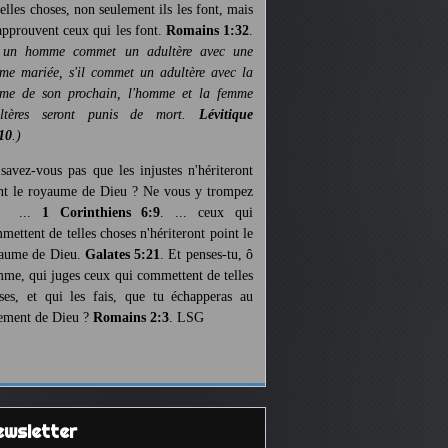
telles choses, non seulement ils les font, mais
 approuvent ceux qui les font.
Romains 1:32
.
 un homme commet un adultère avec une
me mariée, s'il commet un adultère avec la
me de son prochain, l'homme et la femme
ultères seront punis de mort.
Lévitique
10
.)
savez-vous pas que les injustes n'hériteront
nt le royaume de Dieu ? Ne vous y trompez
s ...
1 Corinthiens 6:9
. ... ceux qui
mettent de telles choses n'hériteront point le
aume de Dieu.
Galates 5:21
. Et penses-tu, ô
me, qui juges ceux qui commettent de telles
ses, et qui les fais, que tu échapperas au
ement de Dieu ?
Romains 2:3
. LSG
Newsletter