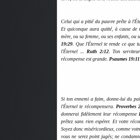
Celui qui a pitié du pauvre prête à l'É
Et quiconque aura quitté, à cause de 
mère, ou sa femme, ou ses enfants, ou se
19:29
. Que l'Éternel te rende ce que tu
l'Éternel ...
Ruth 2:12
. Ton serviteu
récompense est grande.
Psaumes 19:11
Si ton ennemi a faim, donne-lui du pain
l'Éternel te récompensera.
Proverbes 
donnerai fidèlement leur récompense
prêtez sans rien espérer. Et votre réc
Soyez donc miséricordieux, comme votre
vous ne serez point jugés; ne condamne