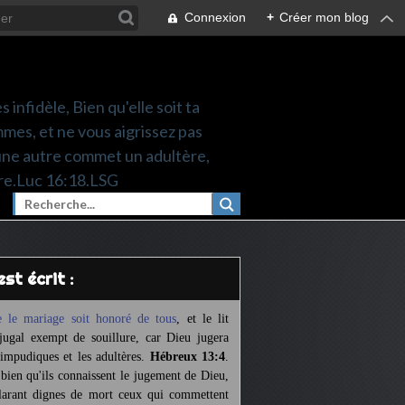
Connexion
+
Créer mon blog
 infidèle, Bien qu'elle soit ta
mes, et ne vous aigrissez pas
une autre commet un adultère,
re.Luc 16:18.LSG
l est écrit :
 le mariage soit honoré de tous
,
et le lit
jugal exempt de souillure,
car Dieu jugera
 impudiques et les adultères.
Hébreux 13:4
.
 bien qu'ils connaissent le jugement de Dieu,
larant dignes de mort ceux qui commettent