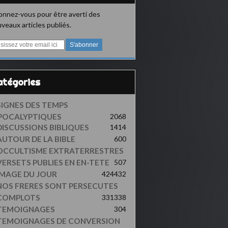
nnez-vous pour être averti des
veaux articles publiés.
Catégories
SIGNES DES TEMPS
POCALYPTIQUES
2068
DISCUSSIONS BIBLIQUES
1414
AUTOUR DE LA BIBLE
600
OCCULTISME EXTRATERRESTRES
VERSETS PUBLIES EN EN-TETE
507
IMAGE DU JOUR
424
432
NOS FRERES SONT PERSECUTES
COMPLOTS
331
338
TEMOIGNAGES
304
TEMOIGNAGES DE CONVERSION