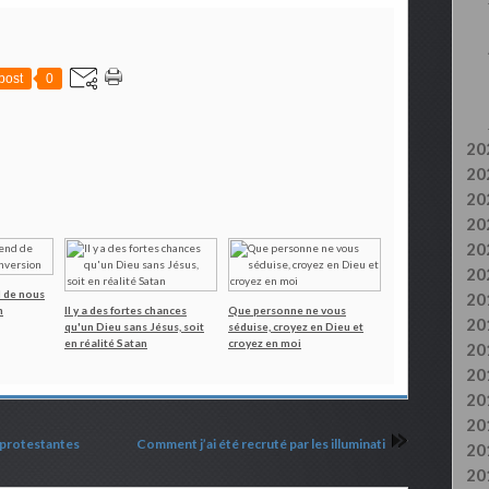
post
0
20
20
20
20
20
20
d de nous
20
n
Il y a des fortes chances
Que personne ne vous
20
qu'un Dieu sans Jésus, soit
séduise, croyez en Dieu et
en réalité Satan
croyez en moi
20
20
20
20
 protestantes
Comment j’ai été recruté par les illuminati
20
20