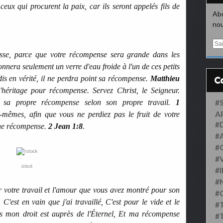
ceux qui procurent la paix, car ils seront appelés fils de
Abo
nou
E
m
resse, parce que votre récompense sera grande dans les
a
nnera seulement un verre d'eau froide à l'un de ces petits
i
 dis en vérité, il ne perdra point sa récompense.
Matthieu
l
l'héritage pour récompense. Servez Christ, le Seigneur.
a sa propre récompense selon son propre travail.
1
#
A
-mêmes, afin que vous ne perdiez pas le fruit de votre
#
ine récompense.
2 Jean 1:8
.
#
#
#
istock
#
#
r votre travail et l'amour que vous avez montré pour son
#
: C'est en vain que j'ai travaillé, C'est pour le vide et le
#
s mon droit est auprès de l'Éternel, Et ma récompense
#