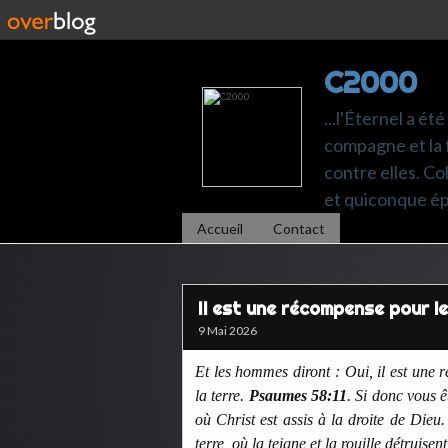
C2000
...l'Éternel a ét
compagne et la 
contre elles. C
et quiconque é
Accueil
Contact
Il est une récompense pour le 
9 Mai 2026
Et les hommes diront : Oui, il est une 
la terre.
Psaumes 58:11
. Si donc vous ê
où Christ est assis à la droite de Dieu
terre, où la teigne et la rouille détruise