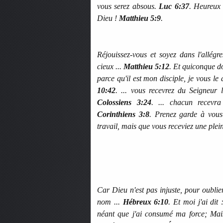
vous serez absous.
Luc 6:37
. Heureux 
Dieu !
Matthieu 5:9
.
Réjouissez-vous et soyez dans l'allég
cieux ...
Matthieu 5:12
. Et quiconque do
parce qu'il est mon disciple, je vous le
10:42
. ... vous recevrez du Seigneur 
Colossiens 3:24
. ... chacun recevr
Corinthiens 3:8
. Prenez garde à vous
travail, mais que vous receviez une ple
Car Dieu n'est pas injuste, pour oublie
nom ...
Hébreux 6:10
. Et moi j'ai dit 
néant que j'ai consumé ma force; Mai