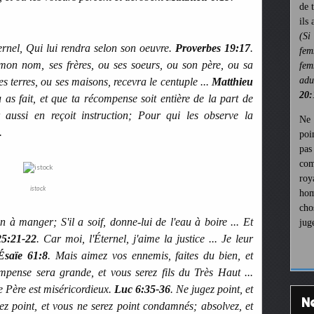
de 
ils
(Si
ternel, Qui lui rendra selon son oeuvre.
Proverbes 19:17
.
fem
mon nom, ses frères, ou ses soeurs, ou son père, ou sa
fem
ad
s terres, ou ses maisons, recevra le centuple ...
Matthieu
20:
 as fait, et que ta récompense soit entière de la part de
r aussi en reçoit instruction; Pour qui les observe la
Ne 
.
poi
pa
com
roy
istock
hom
cho
 à manger; S'il a soif, donne-lui de l'eau à boire ... Et
jug
25:21-22
. Car moi, l'Éternel, j'aime la justice ... Je leur
Ésaïe 61:8
. Mais aimez vos ennemis, faites du bien, et
ompense sera grande, et vous serez fils du Très Haut ...
 Père est miséricordieux.
Luc 6:35-36
. Ne jugez point, et
z point, et vous ne serez point condamnés; absolvez, et