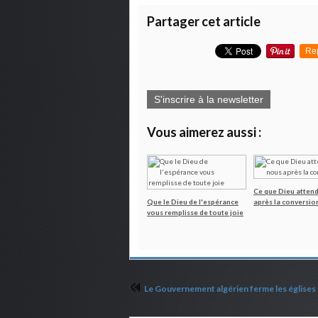
Partager cet article
Re
S'inscrire à la newsletter
Vous aimerez aussi :
Ce que Dieu atten
Que le Dieu de l'espérance
après la conversio
vous remplisse de toute joie
Le Gouvernement algérien ferme les églises