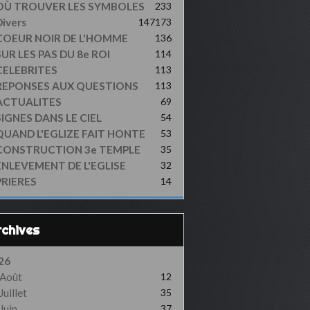
OÙ TROUVER LES SYMBOLES
233
ivers
147
173
COEUR NOIR DE L'HOMME
136
UR LES PAS DU 8e ROI
114
CELEBRITES
113
REPONSES AUX QUESTIONS
113
ACTUALITES
69
SIGNES DANS LE CIEL
54
QUAND L'EGLIZE FAIT HONTE
53
CONSTRUCTION 3e TEMPLE
35
ENLEVEMENT DE L'EGLISE
32
PRIERES
14
Archives
26
Août
12
Juillet
35
Juin
37