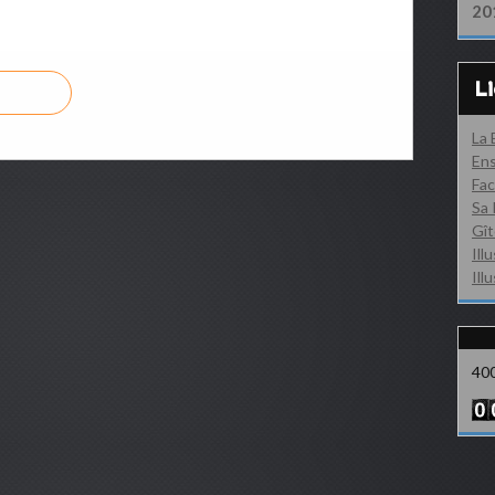
20
L
La
Ens
Fac
Sa 
Gît
Ill
Ill
40