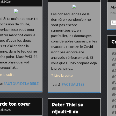
ai 2026
Abo
nou
Les conséquences de la
ck Si ta main est pour toi
dernière « pandémie » ne
E
occasion de chute,
sont pas encore
m
e-la; mieux vaut pour
surmontées et, en
a
entrer manchot dans la
particulier, les dommages
i
 que d'avoir les deux
considérables causés par les
l
s et d'aller dans la
« vaccins » contre le Covid
nne, dans le feu qui ne
n’ont pas encore été
#
eint point. Marc 9:43-44.
analysés sérieusement. Et
A
ence physique, vol,
voilà que l’OMS prépare déjà
#
sexualité,...
la prochaine...
#
re la suite
Lire la suite
#
#
) :
#AUTOUR DE LA BIBLE
Tag(s) :
#ACTUALITES
#
#
#
rde ton coeur
Peter Thiel se
#
ai 2026
réjouit-il de
#