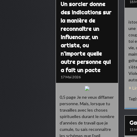
18 M
Un sorcier donne
des indications sur
la manière de
isto
reconnaître un
une 
coup
influenceur, un
toi 
artiste, ou
vie,
n'importe quelle
main
géhe
autre personne qui
s'ét
a fait un pacte
Viol
17 Mai 2026
auto
Li
0,5 page Je ne veux diffamer
Tag(s
personne. Mais, lorsque tu
travailles avec les choses
spirituelles durant le nombre
Ga
d'années de travail que je
cumule, tu sais reconnaître
15 M
les schémas que l'oeil