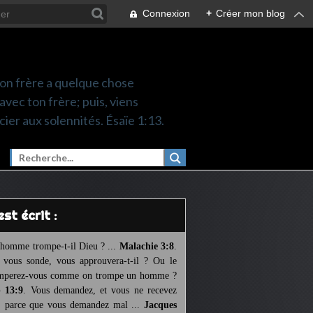
Connexion
+
Créer mon blog
 ton frère a quelque chose
 avec ton frère; puis, viens
cier aux solennités. Ésaïe 1:13.
l est écrit :
homme trompe-t-il Dieu ? ...
Malachie 3:8
.
l vous sonde, vous approuvera-t-il ? Ou le
mperez-vous comme on trompe un homme ?
 13:9
. Vous demandez, et vous ne recevez
, parce que vous demandez mal ...
Jacques