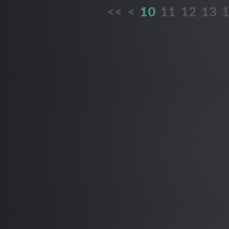
<<
<
10
11
12
13