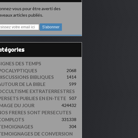
nnez-vous pour être averti des
veaux articles publiés.
Catégories
SIGNES DES TEMPS
POCALYPTIQUES
2068
DISCUSSIONS BIBLIQUES
1414
AUTOUR DE LA BIBLE
599
OCCULTISME EXTRATERRESTRES
VERSETS PUBLIES EN EN-TETE
507
IMAGE DU JOUR
424
432
NOS FRERES SONT PERSECUTES
COMPLOTS
331
338
TEMOIGNAGES
304
TEMOIGNAGES DE CONVERSION