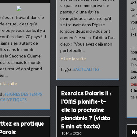
4:3
se passe comme prévu Le
de 
pasteur d'une église
pri
ui est effrayant dans le
évangélique a raconté qu'il
vou
e actuel, c’est qu’à
se trouvait dans l'église
de 
re où je vous parle, il y a
lorsque deux individus ont
1:1
conflits dans 70 pays ! Il
annoncé le vol. « J'ai dit à l'un
a jamais eu autant de
d'eux : "Vous avez déjà mon
...
lits dans le monde
portefeuille...
hon
is la Seconde Guerre
Lire la suite
pur
iale. Jamais le monde
l'a
’est trouvé en si grand
Tag(s) :
#ACTUALITES
lou
r....
4:8
re la suite
tou
Chr
Exercice Polaris II :
) :
#SIGNES DES TEMPS
ne 
CALYPTIQUES
l'OMS planifie-t-
elle la prochaine
plandémie ? (vidéo
ttez en pratique
5 min et texte)
 Parole
18 Mai 2026