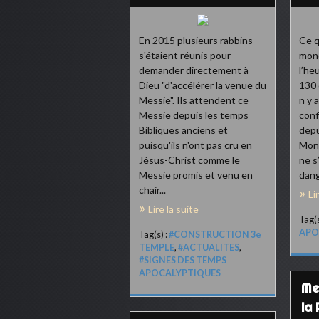
En 2015 plusieurs rabbins
Ce q
s'étaient réunis pour
mond
demander directement à
l’heu
Dieu "d'accélérer la venue du
130 
Messie". Ils attendent ce
n y 
Messie depuis les temps
conf
Bibliques anciens et
depu
puisqu'ils n'ont pas cru en
Mond
Jésus-Christ comme le
ne s
Messie promis et venu en
dange
chair...
Li
Lire la suite
Tag(s
APO
Tag(s) :
#CONSTRUCTION 3e
TEMPLE
,
#ACTUALITES
,
#SIGNES DES TEMPS
APOCALYPTIQUES
Me
la