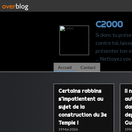
C2000
Si donc tu prése
contre toi, laiss
présenter ton of
... Nettoyez vos 
Accueil
Contact
Certains rabbins
Il 
s'impatientent au
au
sujet de la
da
construction du 3e
de
Temple !
Gu
19 Mai 2026
19 M