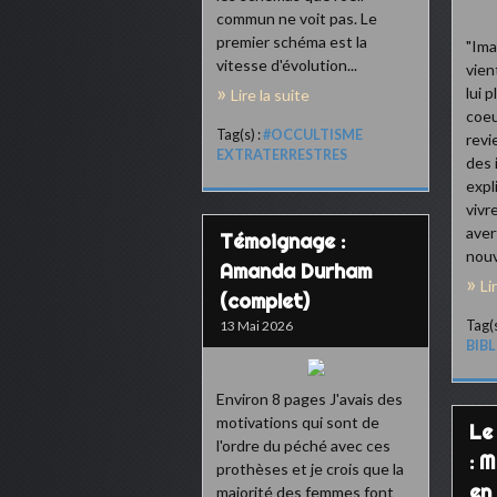
commun ne voit pas. Le
premier schéma est la
"Ima
vitesse d'évolution...
vien
lui 
Lire la suite
coeu
Tag(s) :
#OCCULTISME
revi
EXTRATERRESTRES
des 
expl
vivr
aver
Témoignage :
nouv
Amanda Durham
Li
(complet)
13 Mai 2026
Tag(s
BIB
Environ 8 pages J'avais des
motivations qui sont de
Le
l'ordre du péché avec ces
: 
prothèses et je crois que la
en
majorité des femmes font