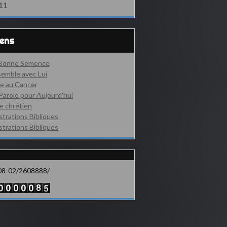
11
iens
 Bonne Semence
emble avec Lui
e au Cancer
Parole pour Aujourd'hui
e chrétien
ustrations Bibliques
ustrations Bibliques
08-02/2608888/