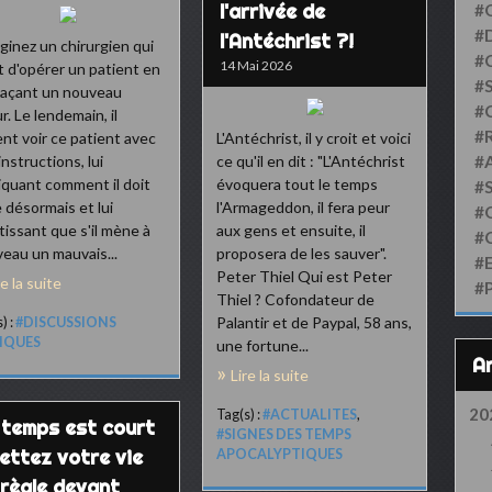
l'arrivée de
#
#D
l'Antéchrist ?!
ginez un chirurgien qui
#
14 Mai 2026
t d'opérer un patient en
#S
plaçant un nouveau
#
r. Le lendemain, il
#
ent voir ce patient avec
L'Antéchrist, il y croit et voici
instructions, lui
ce qu'il en dit : "L'Antéchrist
#
iquant comment il doit
évoquera tout le temps
#
e désormais et lui
l'Armageddon, il fera peur
#
tissant que s'il mène à
aux gens et ensuite, il
#
eau un mauvais...
proposera de les sauver".
#
Peter Thiel Qui est Peter
re la suite
#
Thiel ? Cofondateur de
Palantir et de Paypal, 58 ans,
) :
#DISCUSSIONS
LIQUES
une fortune...
Lire la suite
20
Tag(s) :
#ACTUALITES
,
 temps est court
#SIGNES DES TEMPS
Mettez votre vie
APOCALYPTIQUES
 règle devant