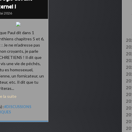
ternel !
ai 2026
que Paul dit dans 1
nthiens chapitres 5 et 6,
20
t : Je ne m'adresse pas
20
non croyants, je parle
20
CHRETIENS ! Il dit que
20
u vis une vie de péchés,
20
tu es homosexuel,
20
ienne, un fornicateur, un
20
eur, etc. Il dit que tu
20
iteras...
20
re la suite
20
) :
#DISCUSSIONS
20
LIQUES
20
20
20