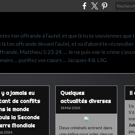
ntes ton offrande à l'autel, et que là tu te souviennes que
e là ton offrande devant l'autel, et va d'abord te réconcilier
frande. Matthieu 5:23-24. ... Je ne puis voir le crime s'asso
mains ... purifiez vos cœurs ... Jacques 4:8. LSG
n y a jamais eu
Quelques
I
tant de conflits
actualités diverses
Un 
18 Mai 2026
ns le monde
S'i
puis la Seconde
tro
erre Mondiale
Job
Deux criminels entrent dans
pas
ai 2026
une église pour voler, rien ne