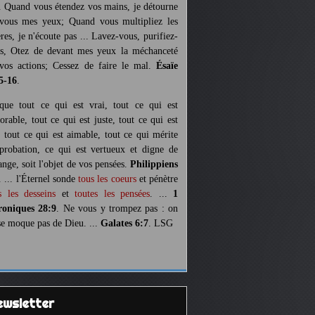
. Quand vous étendez vos mains, je détourne
vous mes yeux; Quand vous multipliez les
ères, je n'écoute pas ... Lavez-vous, purifiez-
s, Otez de devant mes yeux la méchanceté
vos actions; Cessez de faire le mal.
Ésaïe
5-16
.
 que tout ce qui est vrai, tout ce qui est
orable, tout ce qui est juste, tout ce qui est
, tout ce qui est aimable, tout ce qui mérite
pprobation, ce qui est vertueux et digne de
ange, soit l'objet de vos pensées.
Philippiens
. ... l'Éternel sonde
tous les coeurs
et pénètre
s les desseins
et
toutes les pensées
. ...
1
oniques 28:9
. Ne vous y trompez pas : on
se moque pas de Dieu. ...
Galates 6:7
. LSG
Newsletter