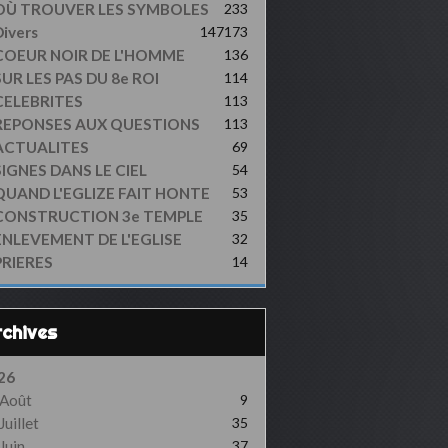
OÙ TROUVER LES SYMBOLES
233
ivers
147
173
COEUR NOIR DE L'HOMME
136
UR LES PAS DU 8e ROI
114
CELEBRITES
113
REPONSES AUX QUESTIONS
113
ACTUALITES
69
SIGNES DANS LE CIEL
54
QUAND L'EGLIZE FAIT HONTE
53
CONSTRUCTION 3e TEMPLE
35
ENLEVEMENT DE L'EGLISE
32
PRIERES
14
Archives
26
Août
9
Juillet
35
Juin
37