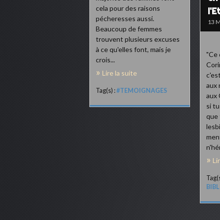
cela pour des raisons
l'E
pécheresses aussi.
13 M
Beaucoup de femmes
trouvent plusieurs excuses
à ce qu'elles font, mais je
"Ce 
crois...
Cori
Lire la suite
c'es
aux 
Tag(s) :
#TEMOIGNAGES
aux 
si t
que 
lesb
ment
n'hér
Li
Tag(s
BIB