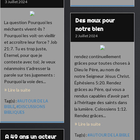
3 Juillet 2024
Des maux pour
La question Pourquoi les
notre bien
méchants vivent-ils ?
Pourquoi les voit-on vieillir
2 Juillet 2024
et accroître leur force ? Job
21:7. Tu es trop juste,
Éternel, pour que je
rendez continuellement
conteste avec toi; Je veux
grâces pour toutes choses à
néanmoins t'adresser la
Dieu le Père, au nom de
parole sur tes jugements :
notre Seigneur Jésus Christ.
Pourquoi la voie des...
Éphésiens 5:20. Rendez
grâces au Père, qui vous a
Lire la suite
rendus capables d'avoir part
Tag(s) :
#AUTOUR DE LA
à l'héritage des saints dans
BIBLE
,
#DISCUSSIONS
la lumière. Colossiens 1:12.
BIBLIQUES
Rendez grâces...
Lire la suite
Tag(s) :
#AUTOUR DE LA BIBLE
A 49 ans un acteur