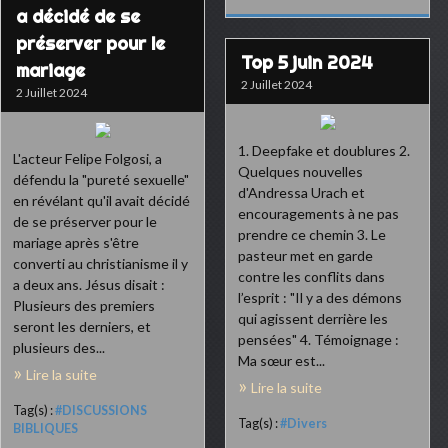
a décidé de se
préserver pour le
Top 5 juin 2024
mariage
2 Juillet 2024
2 Juillet 2024
1. Deepfake et doublures 2.
L'acteur Felipe Folgosi, a
Quelques nouvelles
défendu la "pureté sexuelle"
d'Andressa Urach et
en révélant qu'il avait décidé
encouragements à ne pas
de se préserver pour le
prendre ce chemin 3. Le
mariage après s'être
pasteur met en garde
converti au christianisme il y
contre les conflits dans
a deux ans. Jésus disait :
l’esprit : "Il y a des démons
Plusieurs des premiers
qui agissent derrière les
seront les derniers, et
pensées" 4. Témoignage :
plusieurs des...
Ma sœur est...
Lire la suite
Lire la suite
Tag(s) :
#DISCUSSIONS
Tag(s) :
#Divers
BIBLIQUES