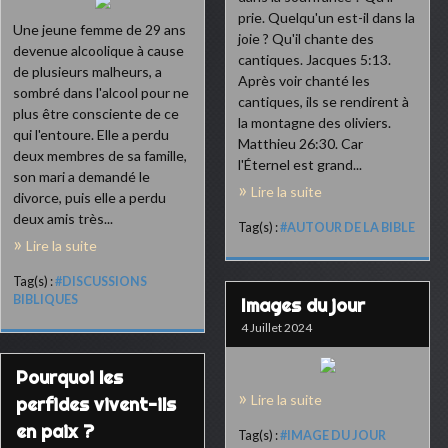
prie. Quelqu'un est-il dans la
Une jeune femme de 29 ans
joie ? Qu'il chante des
devenue alcoolique à cause
cantiques. Jacques 5:13.
de plusieurs malheurs, a
Après voir chanté les
sombré dans l'alcool pour ne
cantiques, ils se rendirent à
plus être consciente de ce
la montagne des oliviers.
qui l'entoure. Elle a perdu
Matthieu 26:30. Car
deux membres de sa famille,
l'Éternel est grand...
son mari a demandé le
Lire la suite
divorce, puis elle a perdu
deux amis très...
Tag(s) :
#AUTOUR DE LA BIBLE
Lire la suite
Tag(s) :
#DISCUSSIONS
BIBLIQUES
Images du jour
4 Juillet 2024
Pourquoi les
Lire la suite
perfides vivent-ils
en paix ?
Tag(s) :
#IMAGE DU JOUR