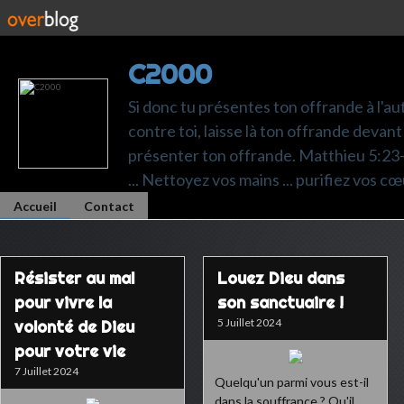
C2000
Si donc tu présentes ton offrande à l'au
contre toi, laisse là ton offrande devant 
présenter ton offrande. Matthieu 5:23-24.
... Nettoyez vos mains ... purifiez vos cœ
Accueil
Contact
Résister au mal
Louez Dieu dans
pour vivre la
son sanctuaire !
5 Juillet 2024
volonté de Dieu
pour votre vie
7 Juillet 2024
Quelqu'un parmi vous est-il
dans la souffrance ? Qu'il