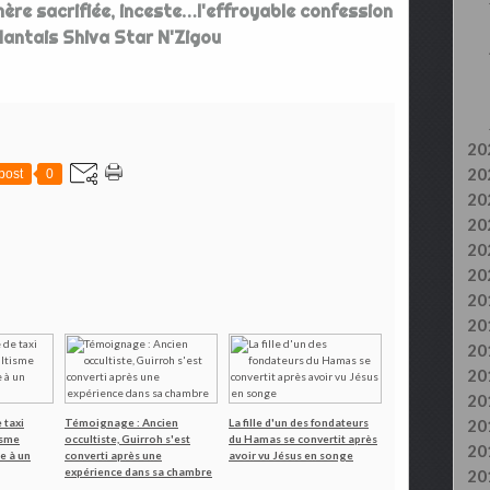
ère sacrifiée, inceste…l'effroyable confession
Nantais Shiva Star N'Zigou
20
20
post
0
20
20
20
20
20
20
20
20
20
 taxi
Témoignage : Ancien
La fille d'un des fondateurs
20
isme
occultiste, Guirroh s'est
du Hamas se convertit après
20
e à un
converti après une
avoir vu Jésus en songe
expérience dans sa chambre
20