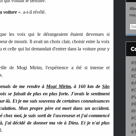
i qui voulait le détruire.
Abo
la voiture
». a-t-il révélé.
nou
E
m
que les voix qui le dérangeaient étaient devenues si
a
eur de mourir. Il avait un choix clair, choisir entre la voix
i
l
 et celle qui lui demandait d'entrer dans la voiture pour y
#
ille de Mogi Mirim, l'expérience a été si intense et
A
s.
#
#
 venais de me rendre à
Mogi Mirim
, à 160 km de
São
#
oix se faisait de plus en plus forte. J'avais le sentiment
#
our-là. Et je me suis souvenu de certaines connaissances
#
rculation. Mon propre père est mort dans un accident.
#
vé chez moi, je suis sorti de l'ascenseur et j'ai commencé
#
, j'ai décidé de donner ma vie à Dieu. Et je n'ai plus
#
l.
#