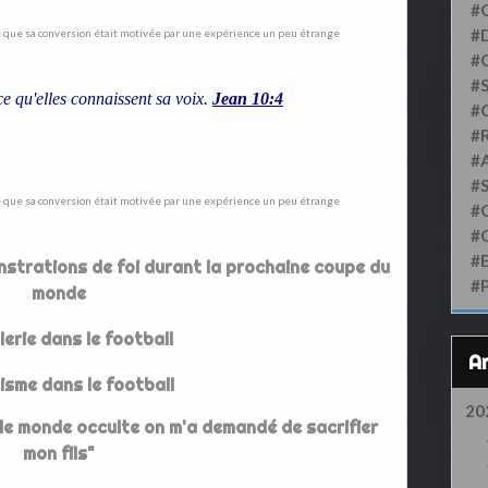
#
#D
#
#S
ce qu'elles connaissent sa voix.
Jean 10:4
#
#
#
#
#
#
#
onstrations de foi durant la prochaine coupe du
#
monde
lerie dans le football
isme dans le football
20
e monde occulte on m'a demandé de sacrifier
mon fils"