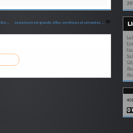
20
Canada : Une autre église barricadée par la police pour éviter l'entrée des fidèles
La moisson est grande. Allez, serviteurs et servantes. Fils, filles, jeunes gens, vieillards
L
La
Ens
Fac
Sa 
Gît
Ill
Ill
40