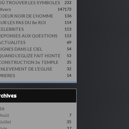
OÙ TROUVER LES SYMBOLES
233
ivers
147
173
COEUR NOIR DE L'HOMME
136
UR LES PAS DU 8e ROI
114
CELEBRITES
113
REPONSES AUX QUESTIONS
113
ACTUALITES
69
SIGNES DANS LE CIEL
54
QUAND L'EGLIZE FAIT HONTE
53
CONSTRUCTION 3e TEMPLE
35
ENLEVEMENT DE L'EGLISE
32
PRIERES
14
Archives
26
Août
7
Juillet
35
Juin
37