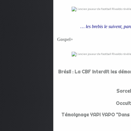
… les brebis le suivent, par
Gospel+
Brésil : La CBF interdit les dém
Sorcel
Occult
Témoignage YAPI YAPO "Dans l