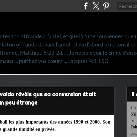
ntes ton offrande à l'autel, et que là tu te souviennes que
e là ton offrande devant l'autel, et va d'abord te réconcilier
frande. Matthieu 5:23-24. ... Je ne puis voir le crime s'asso
mains ... purifiez vos cœurs ... Jacques 4:8. LSG
ivaldo révèle que sa conversion était
I
un peu étrange
Un 
S'i
tro
tball les plus importants des années 1990 et 2000. Son
Job
sa grande timidité en privée.
pas