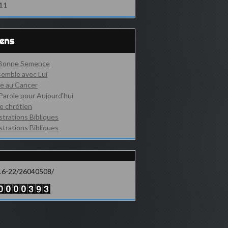
11
iens
 Bonne Semence
emble avec Lui
e au Cancer
Parole pour Aujourd'hui
e chrétien
ustrations Bibliques
ustrations Bibliques
16-22/26040508/