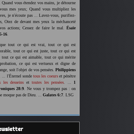
. Quand vous étendez vos mains, je détourne
vous mes yeux; Quand vous multipliez les
ères, je n'écoute pas ... Lavez-vous, purifiez-
s, Otez de devant mes yeux la méchanceté
vos actions; Cessez de faire le mal.
Ésaïe
5-16
.
 que tout ce qui est vrai, tout ce qui est
orable, tout ce qui est juste, tout ce qui est
, tout ce qui est aimable, tout ce qui mérite
pprobation, ce qui est vertueux et digne de
ange, soit l'objet de vos pensées.
Philippiens
. ... l'Éternel sonde
tous les coeurs
et pénètre
s les desseins
et
toutes les pensées
. ...
1
oniques 28:9
. Ne vous y trompez pas : on
se moque pas de Dieu. ...
Galates 6:7
. LSG
Newsletter