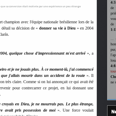
4:3
de 
pri
vou
 champion avec l'équipe nationale brésilienne lors de la
de 
détail sa décision de «
donner sa vie à Dieu
» en 2004
1:1
larín.
...
hon
pur
2004, quelque chose d'impressionnant m'est arrivé
», a
l'a
lou
4:8
zeiro et je ne jouais plus. À ce moment-là, j'ai commencé
tou
que j'allais mourir dans un accident de la route
». Il
Chr
on très claire. Comme si on lui annonçait ce qui avait été
ne 
ervenir pour contrecarrer ce projet, en lui donnant une
.
e croyais en Dieu, je ne mourrais pas. Le plus étrange,
re avait pris possession de moi
». Une force voulait