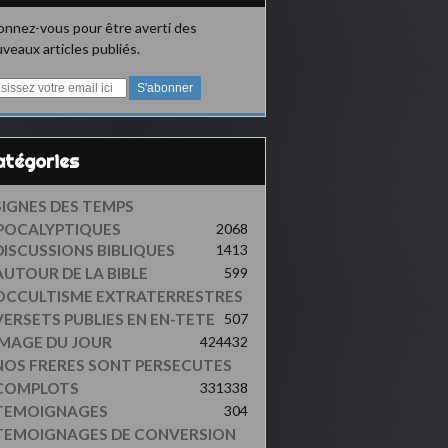
nnez-vous pour être averti des
veaux articles publiés.
Catégories
SIGNES DES TEMPS
POCALYPTIQUES
2068
DISCUSSIONS BIBLIQUES
1413
AUTOUR DE LA BIBLE
599
OCCULTISME EXTRATERRESTRES
VERSETS PUBLIES EN EN-TETE
507
IMAGE DU JOUR
424
432
NOS FRERES SONT PERSECUTES
COMPLOTS
331
338
TEMOIGNAGES
304
TEMOIGNAGES DE CONVERSION