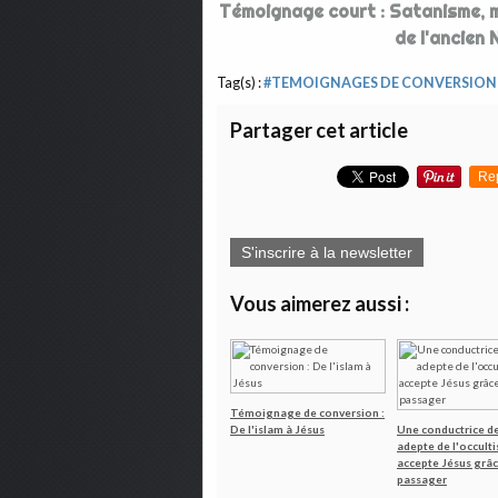
Témoignage court : Satanisme, m
de l'ancien 
Tag(s) :
#TEMOIGNAGES DE CONVERSION
Partager cet article
Re
S'inscrire à la newsletter
Vous aimerez aussi :
Témoignage de conversion :
De l'islam à Jésus
Une conductrice de
adepte de l'occult
accepte Jésus grâc
passager