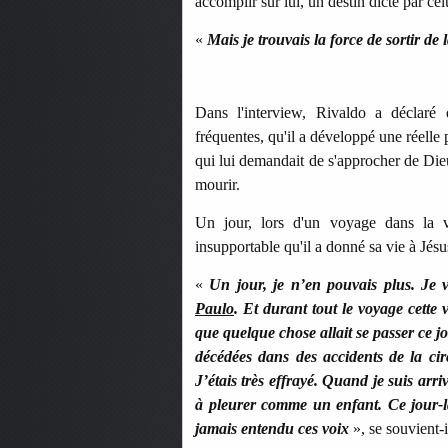
accomplir sur lui, un destin dicté par celu
«
Mais je trouvais la force de sortir de 
Dans l'interview, Rivaldo a déclaré 
fréquentes, qu'il a développé une réelle p
qui lui demandait de s'approcher de Dieu
mourir.
Un jour, lors d'un voyage dans la v
insupportable qu'il a donné sa vie à Jésu
«
Un jour, je n’en pouvais plus. Je
Paulo
. Et durant tout le voyage cette v
que quelque chose allait se passer ce j
décédées dans des accidents de la ci
J’étais très effrayé. Quand je suis arri
à pleurer comme un enfant. Ce jour-là
jamais entendu ces voix
», se souvient-i