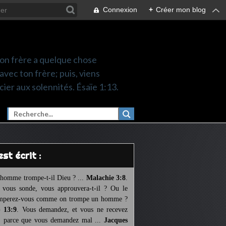
Connexion
+
Créer mon blog
 ton frère a quelque chose
 avec ton frère; puis, viens
cier aux solennités. Ésaïe 1:13.
l est écrit :
homme trompe-t-il Dieu ? ...
Malachie 3:8
.
l vous sonde, vous approuvera-t-il ? Ou le
mperez-vous comme on trompe un homme ?
 13:9
. Vous demandez, et vous ne recevez
, parce que vous demandez mal ...
Jacques