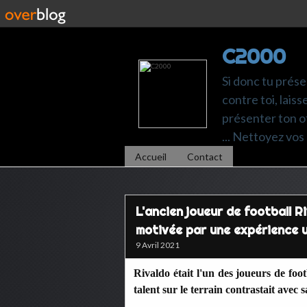
C2000
Si donc tu prése
contre toi, laiss
présenter ton of
... Nettoyez vos 
Accueil
Contact
L'ancien joueur de football R
motivée par une expérience 
9 Avril 2021
Rivaldo était l'un des joueurs de foo
talent sur le terrain contrastait avec 