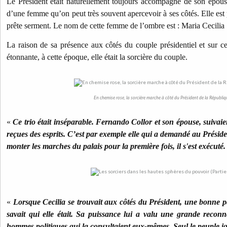
Le Président était naturellement toujours accompagné de son épous
d’une femme qu’on peut très souvent apercevoir à ses côtés. Elle est 
prête serment. Le nom de cette femme de l’ombre est : Maria Cecilia 
La raison de sa présence aux côtés du couple présidentiel et sur cer
étonnante, à cette époque, elle était la sorcière du couple.
En chemise rose, la sorcière marche à côté du Président de la Républiq
«
Ce trio était inséparable. Fernando Collor et son épouse, suivaient
reçues des esprits. C’est par exemple elle qui a demandé au Présiden
monter les marches du palais pour la première fois, il s'est exécuté.
«
Lorsque Cecilia se trouvait aux côtés du Président, une bonne p
savait qui elle était. Sa puissance lui a valu une grande recon
hommes politiques qui la consultaient eux-mêmes. Seul le peuple ign