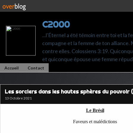
C2000
...l'Éternel a été témoin entre toi et la 
compagne et la femme de ton alliance. M
contre elles. Colossiens 3:19. Quiconq
et quiconque épouse une femme répudi
Accueil
Contact
Les sorciers dans les hautes sphères du pouvoir (
13 Octobre 2021
Le Brésil
Faveurs et malédictions