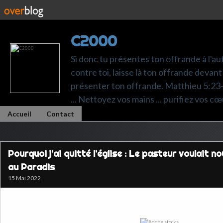
C2000
Si donc tu présentes ton offrande à l'au
contre toi, laisse là ton offrande devant 
présenter ton offrande. Matthieu 5:23-24.
... Nettoyez vos mains ... purifiez vos cœ
Accueil
Contact
Pourquoi j’ai quitté l’église : Le pasteur voulait 
au Paradis
15 Mai 2022