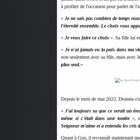
à profiter de l'occasion pour parler de l
«
Je ne sais pas combien de temps nou
l'éternité ensemble. Le choix vous appa
«
Je veux faire ce choix
». Sa fille lui e
«
Je n'ai jamais eu la paix dans ma v
non seulement avec sa fille, mais avec J
plus seul
.»
Depuis le mois de mai 2022, Deanna s'o
«
J'ai toujours su que ce serait un é
même si c'était dans une tombe
», e
Seigneur m'aime et a entendu les cris
Quant à Gus, il reconnaît maintenant que