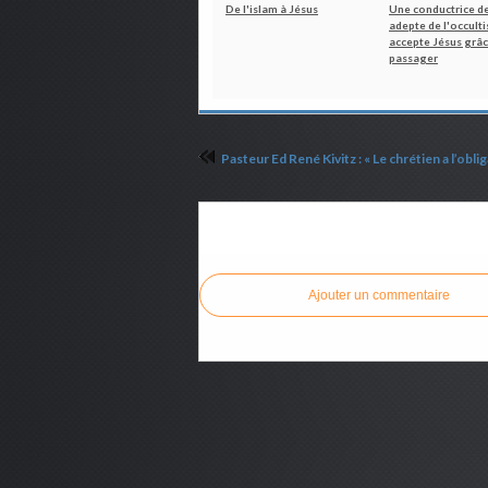
De l'islam à Jésus
Une conductrice de
adepte de l'occult
accepte Jésus grâc
passager
Commenter cet article
Ajouter un commentaire