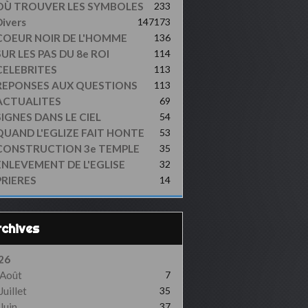
OÙ TROUVER LES SYMBOLES
233
ivers
147
173
COEUR NOIR DE L'HOMME
136
UR LES PAS DU 8e ROI
114
CELEBRITES
113
REPONSES AUX QUESTIONS
113
ACTUALITES
69
SIGNES DANS LE CIEL
54
QUAND L'EGLIZE FAIT HONTE
53
CONSTRUCTION 3e TEMPLE
35
ENLEVEMENT DE L'EGLISE
32
PRIERES
14
Archives
26
Août
7
Juillet
35
Juin
37