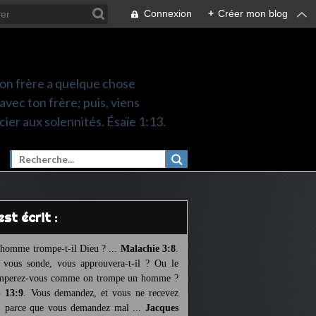
Connexion
+
Créer mon blog
 ton frère a quelque chose
 avec ton frère; puis, viens
cier aux solennités. Ésaïe 1:13.
l est écrit :
homme trompe-t-il Dieu ? ...
Malachie 3:8
.
l vous sonde, vous approuvera-t-il ? Ou le
mperez-vous comme on trompe un homme ?
 13:9
. Vous demandez, et vous ne recevez
, parce que vous demandez mal ...
Jacques