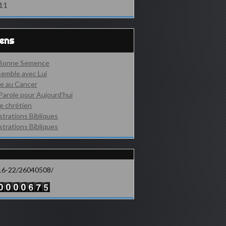
11
iens
 Bonne Semence
emble avec Lui
e au Cancer
Parole pour Aujourd'hui
e chrétien
ustrations Bibliques
ustrations Bibliques
16-22/26040508/