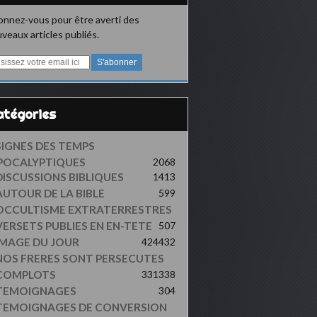
nnez-vous pour être averti des
veaux articles publiés.
Catégories
SIGNES DES TEMPS
POCALYPTIQUES
2068
DISCUSSIONS BIBLIQUES
1413
AUTOUR DE LA BIBLE
599
OCCULTISME EXTRATERRESTRES
VERSETS PUBLIES EN EN-TETE
507
IMAGE DU JOUR
424
432
NOS FRERES SONT PERSECUTES
COMPLOTS
331
338
TEMOIGNAGES
304
TEMOIGNAGES DE CONVERSION