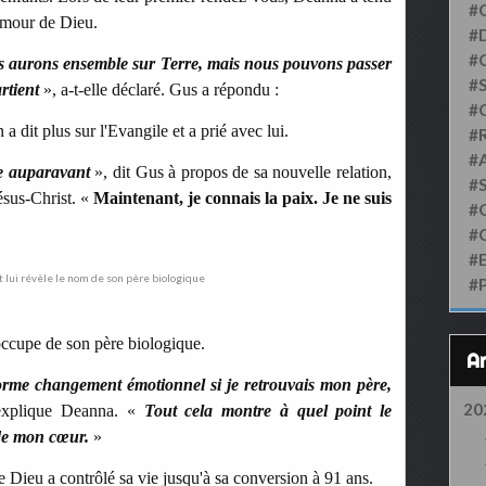
#
'amour de Dieu.
#D
#
s aurons ensemble sur Terre, mais nous pouvons passer
#S
rtient
», a-t-elle déclaré. Gus a répondu :
#
n a dit plus sur l'Evangile et a prié avec lui.
#
#
ie auparavant
», dit Gus à propos de sa nouvelle relation,
#
ésus-Christ. «
Maintenant, je connais la paix. Je ne suis
#
#
#
#
ccupe de son père biologique.
norme changement émotionnel si je retrouvais mon père,
20
xplique Deanna. «
T
o
ut cela montre à quel point le
 de mon cœur.
»
 Dieu a contrôlé sa vie jusqu'à sa conversion à 91 ans.