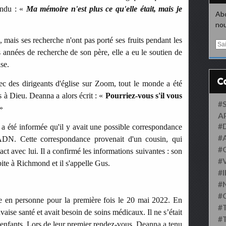
ondu : «
Ma mémoire n'est plus ce qu'elle était, mais je
Abo
nou
mais ses recherche n'ont pas porté ses fruits pendant les
E
s années de recherche de son père, elle a eu le soutien de
m
a
ise.
i
l
c des dirigeants d'église sur Zoom, tout le monde a été
s à Dieu. Deanna a alors écrit : «
Pourriez-vous s'il vous
#
»
A
#
 a été informée qu'il y avait une possible correspondance
#
 ADN. Cette correspondance provenait d'un cousin, qui
#
ct avec lui. Il a confirmé les informations suivantes : son
#
habite à Richmond et il s'appelle Gus.
#
#
#
le en personne pour la première fois le 20 mai 2022. En
#
vaise santé et avait besoin de soins médicaux. Il ne s’était
#
es enfants. Lors de leur premier rendez-vous, Deanna a tenu