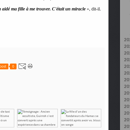
a aidé ma fille à me trouver. C'était un miracle
», dit-il.
20
20
20
20
20
post
0
20
20
20
20
20
20
20
20
20