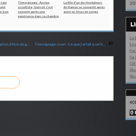
20
 taxi
Témoignage : Ancien
La fille d'un des fondateurs
isme
occultiste, Guirroh s'est
du Hamas se convertit après
e à un
converti après une
avoir vu Jésus en songe
expérience dans sa chambre
L
La
Ens
Pasteur Ed René Kivitz : « Le chrétien a l’obligation d’être de gauche »
Témoignage court : Ce que j’ai fait à cet homme
Fac
Sa 
Gît
Ill
Ill
40