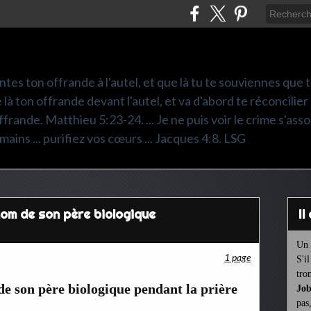
ntes ton offrande à l'autel, et que là tu te souviennes que
e là ton offrande devant l'autel, et va d'abord te réconcilier
frande. Matthieu 5:23-24. ... Je ne puis voir le crime s'asso
mains ... purifiez vos cœurs ... Jacques 4:8. LSG
 nom de son père biologique
I
Un 
1 page
S'i
tro
 son père biologique pendant la prière
Job
pas