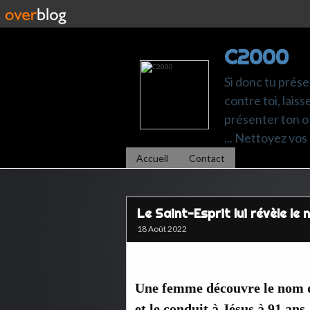
C2000
Si donc tu prése
contre toi, laiss
présenter ton of
... Nettoyez vos 
Accueil
Contact
Le Saint-Esprit lui révèle le
18 Août 2022
Une femme découvre le nom de
et le conduit à Jésus à 91 ans.