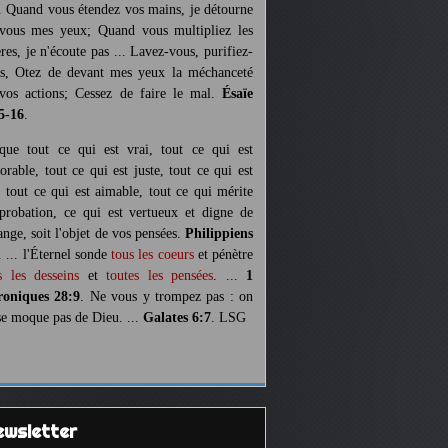
. Quand vous étendez vos mains, je détourne
vous mes yeux; Quand vous multipliez les
ères, je n'écoute pas ... Lavez-vous, purifiez-
s, Otez de devant mes yeux la méchanceté
vos actions; Cessez de faire le mal.
Ésaïe
5-16
.
 que tout ce qui est vrai, tout ce qui est
orable, tout ce qui est juste, tout ce qui est
, tout ce qui est aimable, tout ce qui mérite
pprobation, ce qui est vertueux et digne de
ange, soit l'objet de vos pensées.
Philippiens
. ... l'Éternel sonde
tous les coeurs
et pénètre
s les desseins
et
toutes les pensées
. ...
1
oniques 28:9
. Ne vous y trompez pas : on
se moque pas de Dieu. ...
Galates 6:7
. LSG
Newsletter