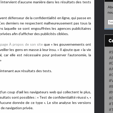
e n'intervient d'aucune manière dans les résultats des tests
Abo
nou
vent défenseur de la confidentialité en ligne, qui passe en
E
 Ces derniers ne respectent malheureusement pas tous la
m
dans laquelle se sont engouffrées les agences publicitaires
a
vées afin d'afficher des publicités ciblées.
i
l
 page À propos de son site
que « les gouvernements ont
ller les gens en masse à leur insu. » Il ajoute que « la vie
#
, car elle est nécessaire pour préserver l'autonomie, la
A
»
#
#
intenant aux résultats des tests.
#
#
#
d'un coup d'œil les navigateurs web qui collectent le plus,
#
ultats sont possibles : « Test de confidentialité réussi », «
#
 Aucune donnée de ce type ». Le site analyse les versions
#
 de navigation privée.
#