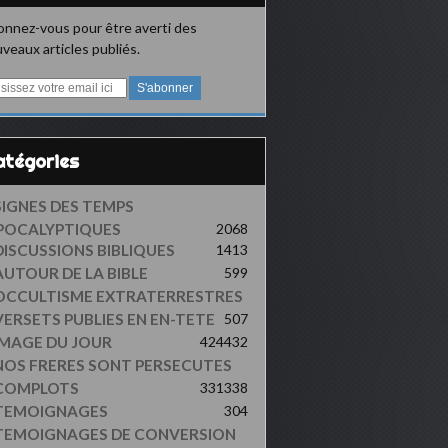
nnez-vous pour être averti des
veaux articles publiés.
Catégories
SIGNES DES TEMPS
POCALYPTIQUES
2068
DISCUSSIONS BIBLIQUES
1413
AUTOUR DE LA BIBLE
599
OCCULTISME EXTRATERRESTRES
VERSETS PUBLIES EN EN-TETE
507
IMAGE DU JOUR
424
432
NOS FRERES SONT PERSECUTES
COMPLOTS
331
338
TEMOIGNAGES
304
TEMOIGNAGES DE CONVERSION