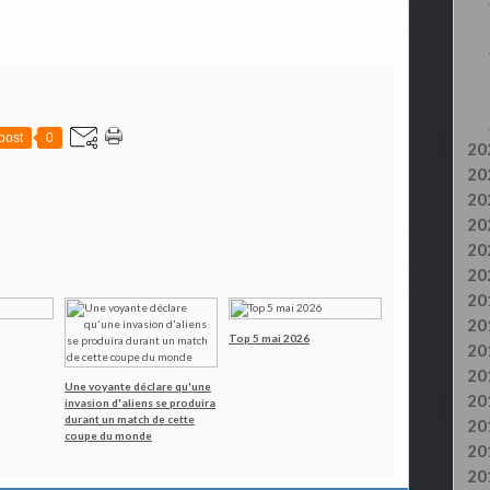
post
0
20
20
20
20
20
20
20
20
Top 5 mai 2026
20
20
Une voyante déclare qu'une
20
invasion d'aliens se produira
durant un match de cette
20
coupe du monde
20
20