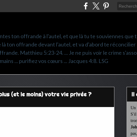
ntes ton offrande à l'autel, et que là tu te souviennes que
e là ton offrande devant l'autel, et va d'abord te réconcilier
frande. Matthieu 5:23-24. ... Je ne puis voir le crime s'asso
mains ... purifiez vos cœurs ... Jacques 4:8. LSG
lus (et le moins) votre vie privée ?
I
Un 
S'i
tro
Job
pas