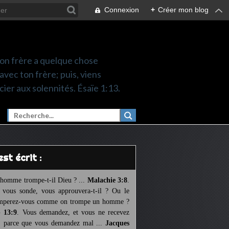
Connexion
+
Créer mon blog
 ton frère a quelque chose
 avec ton frère; puis, viens
cier aux solennités. Ésaïe 1:13.
l est écrit :
homme trompe-t-il Dieu ? ...
Malachie 3:8
.
l vous sonde, vous approuvera-t-il ? Ou le
mperez-vous comme on trompe un homme ?
 13:9
. Vous demandez, et vous ne recevez
, parce que vous demandez mal ...
Jacques