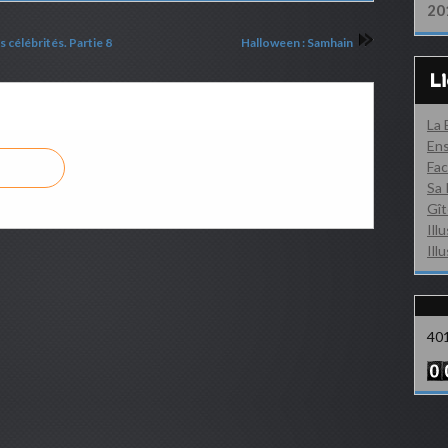
20
 célébrités. Partie 8
Halloween : Samhain
L
La
Ens
Fac
Sa 
Gît
Ill
Ill
40