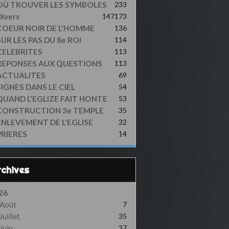
OÙ TROUVER LES SYMBOLES
233
ivers
147
173
COEUR NOIR DE L'HOMME
136
UR LES PAS DU 8e ROI
114
CELEBRITES
113
REPONSES AUX QUESTIONS
113
ACTUALITES
69
SIGNES DANS LE CIEL
54
QUAND L'EGLIZE FAIT HONTE
53
CONSTRUCTION 3e TEMPLE
35
ENLEVEMENT DE L'EGLISE
32
PRIERES
14
Archives
26
Août
7
Juillet
35
Juin
37