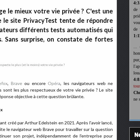
4:3
e le mieux votre vie privée ? C'est une
de 
pri
e le site PrivacyTest tente de répondre
vou
ateurs différents tests automatisés qui
de 
1:1
s. Sans surprise, on constate de fortes
...
hon
pur
l'a
lou
4:8
efox
,
Brave
ou encore
Opéra
, les navigateurs web ne
tou
 sont les plus respectueux de votre vie privée ? Le site
Chr
éponse objective à cette question brûlante.
ne 
ux
nt créé par Arthur Edelstein en 2021. Après l'avoir lancé,
ite le navigateur web Brave pour travailler sur la question
ontinuer son projet, indépendamment de l'entreprise pour