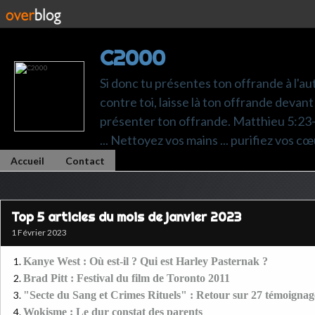
C2000
Si donc tu présentes ton offrande à l'au
contre toi, laisse là ton offrande devant 
présenter ton offrande. Matthieu 5:23-24.
... Nettoyez vos mains ... purifiez vos cœ
Accueil
Contact
Top 5 articles du mois de janvier 2023
1 Février 2023
Kanye West : Où est-il ? Qui est Harley Pasternak ?
Brad Pitt : Festival du film de Toronto 2011
"Secte du Sang et Crimes Rituels" : Retour sur 27 témoignage
Wokisme : Le dur constat des parents