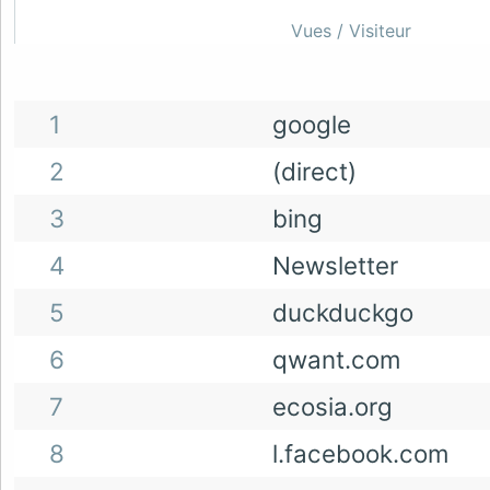
Vues / Visiteur
1
google
2
(direct)
3
bing
4
Newsletter
5
duckduckgo
6
qwant.com
7
ecosia.org
8
l.facebook.com