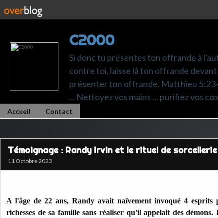
C2000
Si donc tu présentes ton offrande à l'au
contre toi, laisse là ton offrande devant 
présenter ton offrande. Matthieu 5:23-24.
... Nettoyez vos mains ... purifiez vos cœ
Accueil
Contact
Témoignage : Randy Irvin et le rituel de sorcellerie
11 Octobre 2023
A l'âge de 22 ans, Randy avait naïvement invoqué 4 esprits po
richesses de sa famille sans réaliser qu'il appelait des démons. 