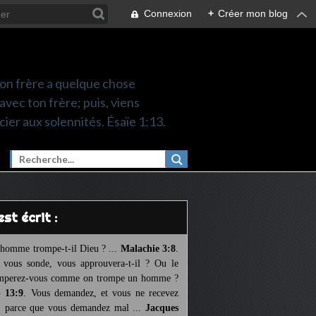
Connexion
+
Créer mon blog
 ton frère a quelque chose
 avec ton frère; puis, viens
cier aux solennités. Ésaïe 1:13.
l est écrit :
homme trompe-t-il Dieu ? ...
Malachie 3:8
.
l vous sonde, vous approuvera-t-il ? Ou le
mperez-vous comme on trompe un homme ?
 13:9
. Vous demandez, et vous ne recevez
, parce que vous demandez mal ...
Jacques