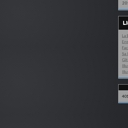
20
L
La
Ens
Fac
Sa 
Gît
Ill
Ill
40