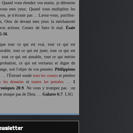
. Quand vous étendez vos mains, je détourne
vous mes yeux; Quand vous multipliez les
ères, je n'écoute pas ... Lavez-vous, purifiez-
s, Otez de devant mes yeux la méchanceté
vos actions; Cessez de faire le mal.
Ésaïe
5-16
.
 que tout ce qui est vrai, tout ce qui est
orable, tout ce qui est juste, tout ce qui est
, tout ce qui est aimable, tout ce qui mérite
pprobation, ce qui est vertueux et digne de
ange, soit l'objet de vos pensées.
Philippiens
. ... l'Éternel sonde
tous les coeurs
et pénètre
s les desseins
et
toutes les pensées
. ...
1
oniques 28:9
. Ne vous y trompez pas : on
se moque pas de Dieu. ...
Galates 6:7
. LSG
Newsletter