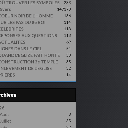
OÙ TROUVER LES SYMBOLES
233
ivers
147
173
COEUR NOIR DE L'HOMME
136
UR LES PAS DU 8e ROI
114
CELEBRITES
113
REPONSES AUX QUESTIONS
113
ACTUALITES
69
SIGNES DANS LE CIEL
54
QUAND L'EGLIZE FAIT HONTE
53
CONSTRUCTION 3e TEMPLE
35
ENLEVEMENT DE L'EGLISE
32
PRIERES
14
Archives
26
Août
8
Juillet
35
Juin
37