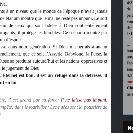
4:3
ive.
de 
ents à un niveau que le monde de l’époque n’avait jamais
pri
 de Nahum montre que le mal ne reste pas impuni. Le sort
vou
celui de ceux qui sont fidèles à Dieu sont entièrement
de 
arrogants, il protège les humbles. Ce scénario montré par
1:1
p d’espoir.
...
asse dans notre génération. Si Dieu n’a permis à aucun
hon
rnellement, que ce soit l’Assyrie, Babylone, la Perse, la
pur
se se produira aujourd’hui et les nations oppressives et
l'a
u le jugement de Dieu.
lou
'Éternel est bon, il est un refuge dans la détresse. Il
4:8
tou
nt en lui
."
Chr
ne 
lère, il est grand par sa force;
Il ne laisse pas impuni
.
mpête, dans le tourbillon; Les nuées sont la poussière de
G