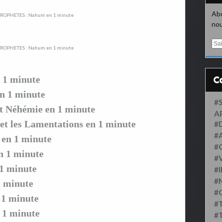
Abo
nou
E
m
a
i
 1 minute
l
 1 minute
#
 Néhémie en 1 minute
A
 les Lamentations en 1 minute
#
#
en 1 minute
#
 1 minute
#
1 minute
#
#
 minute
#
1 minute
#
1 minute
#