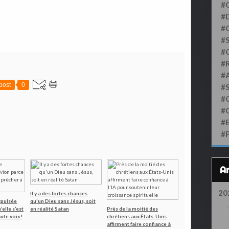
#
#D
#
#S
#
#
#
post
0
#
#
#
#
#
20
Il y a des fortes chances
xpulsée
qu'un Dieu sans Jésus, soit
’elle s’est
en réalité Satan
Près de la moitié des
ute voix !
chrétiens aux États-Unis
affirment faire confiance à