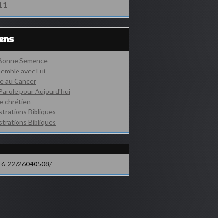
11
iens
 Bonne Semence
emble avec Lui
e au Cancer
Parole pour Aujourd'hui
e chrétien
ustrations Bibliques
ustrations Bibliques
16-22/26040508/