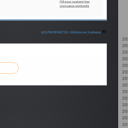
l'IA pour soutenir leur
croissance spirituelle
LES PROPHETES : Michée en 1 minute
20
20
20
20
20
20
20
20
20
20
20
20
20
20