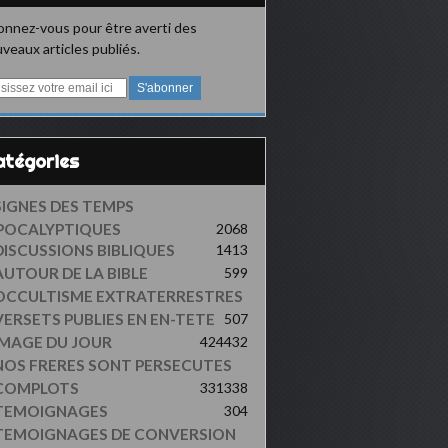
nnez-vous pour être averti des
veaux articles publiés.
Catégories
SIGNES DES TEMPS
POCALYPTIQUES
2068
DISCUSSIONS BIBLIQUES
1413
AUTOUR DE LA BIBLE
599
OCCULTISME EXTRATERRESTRES
VERSETS PUBLIES EN EN-TETE
507
IMAGE DU JOUR
424
432
NOS FRERES SONT PERSECUTES
COMPLOTS
331
338
TEMOIGNAGES
304
TEMOIGNAGES DE CONVERSION