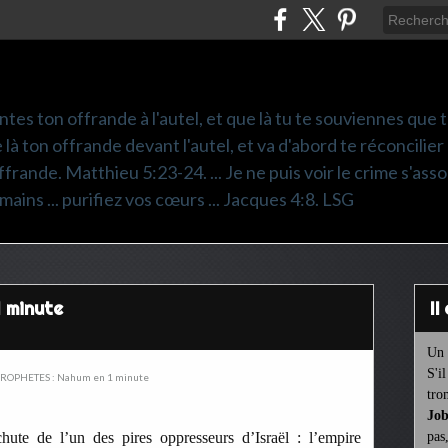
ntes ton offrande à l'autel, et que là tu te souviennes que
e là ton offrande devant l'autel, et va d'abord te réconcilier
frande. Matthieu 5:23-24. ... Je ne puis voir le crime s'asso
mains ... purifiez vos cœurs ... Jacques 4:8. LSG
 minute
I
Un 
S'i
tro
Job
ute de l’un des pires oppresseurs d’Israël : l’empire
pas