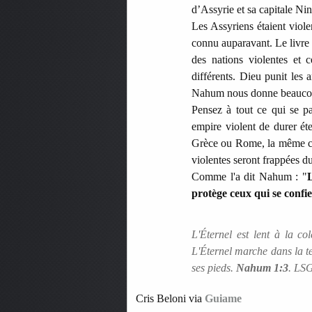
d’Assyrie et sa capitale Nin
Les Assyriens étaient viol
connu auparavant. Le livre
des nations violentes et 
différents. Dieu punit les 
Nahum nous donne beaucou
Pensez à tout ce qui se p
empire violent de durer éte
Grèce ou Rome, la même cho
violentes seront frappées d
Comme l'a dit Nahum : "
L
protège ceux qui se confie
L'Éternel est lent à la co
L'Éternel marche dans la te
ses pieds.
Nahum 1:3
. LS
Cris Beloni via
Guiame