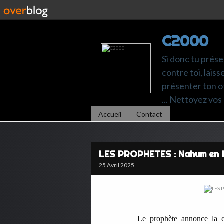
C2000
Si donc tu prése
contre toi, laiss
présenter ton of
... Nettoyez vos 
Accueil
Contact
LES PROPHETES : Nahum en 1
25 Avril 2025
Le prophète annonce la ch