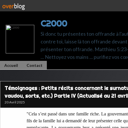
C2000
Si donc tu présentes ton offrande à l'au
contre toi, laisse là ton offrande devant 
présenter ton offrande. Matthieu 5:23-24.
... Nettoyez vos mains ... purifiez vos cœ
Accueil
Contact
Témoignages : Petits récits concernant le surnatur
vaudou, sorts, etc.) Partie IV (Actualisé au 21 avri
20 Avril 2025
"Cela s’est passé dans une famille riche. La gouvernante 
fils de la famille lui a demandé de leur présenter celle qu
remplaçante. La gouvernante leur a présenté une jeu