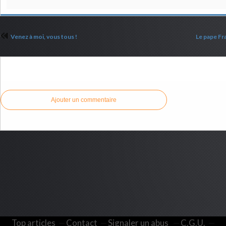
Venez à moi, vous tous !
Le pape Fra
Commenter cet article
Ajouter un commentaire
Top articles
Contact
Signaler un abus
C.G.U.