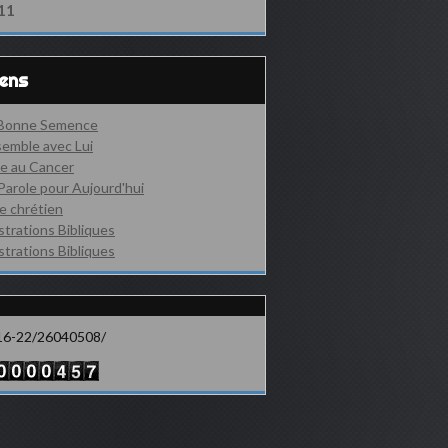
11
iens
 Bonne Semence
emble avec Lui
e au Cancer
Parole pour Aujourd'hui
e chrétien
ustrations Bibliques
ustrations Bibliques
16-22/26040508/