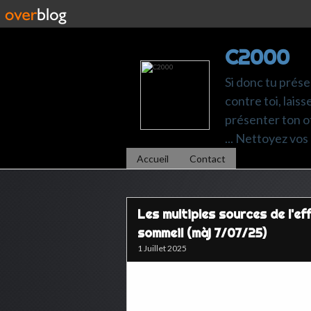
C2000
Si donc tu prése
contre toi, laiss
présenter ton of
... Nettoyez vos 
Accueil
Contact
Les multiples sources de l'e
sommeil (màj 7/07/25)
1 Juillet 2025