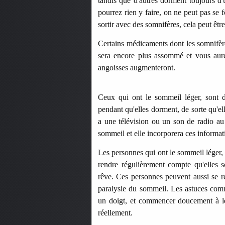
tandis que d'autres dorment toujours d'
pourrez rien y faire, on ne peut pas se
sortir avec des somnifères, cela peut êtr
Certains médicaments dont les somnifèr
sera encore plus assommé et vous aure
angoisses augmenteront.
Ceux qui ont le sommeil léger, sont d
pendant qu'elles dorment, de sorte qu'ell
a une télévision ou un son de radio au
sommeil et elle incorporera ces informat
Les personnes qui ont le sommeil léger, o
rendre régulièrement compte qu'elles s
rêve.
Ces personnes peuvent aussi se ré
paralysie du sommeil. Les astuces comm
un doigt, et commencer doucement à le
réellement.