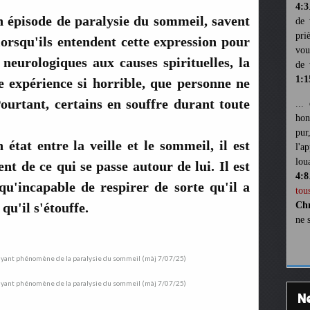
4:3
 épisode de paralysie du sommeil, savent
de 
pri
lorsqu'ils entendent cette expression pour
vou
 neurologiques aux causes spirituelles, la
de 
1:1
 expérience si horrible, que personne ne
Pourtant, certains en souffre durant toute
...
hon
pur
état entre la veille et le sommeil, il est
l'a
lou
nt de ce qui se passe autour de lui. Il est
4:8
qu'incapable de respirer de sorte qu'il a
tou
qu'il s'étouffe.
Chr
ne 