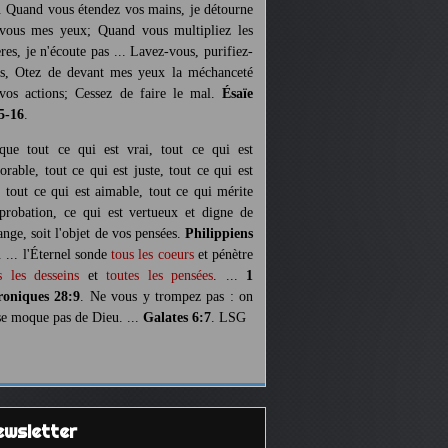
. Quand vous étendez vos mains, je détourne
vous mes yeux; Quand vous multipliez les
ères, je n'écoute pas ... Lavez-vous, purifiez-
s, Otez de devant mes yeux la méchanceté
vos actions; Cessez de faire le mal.
Ésaïe
5-16
.
 que tout ce qui est vrai, tout ce qui est
orable, tout ce qui est juste, tout ce qui est
, tout ce qui est aimable, tout ce qui mérite
pprobation, ce qui est vertueux et digne de
ange, soit l'objet de vos pensées.
Philippiens
. ... l'Éternel sonde
tous les coeurs
et pénètre
s les desseins
et
toutes les pensées
. ...
1
oniques 28:9
. Ne vous y trompez pas : on
se moque pas de Dieu. ...
Galates 6:7
. LSG
Newsletter