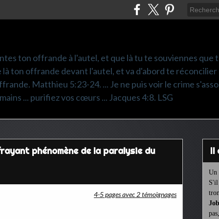
ntes ton offrande à l'autel, et que là tu te souviennes que
e là ton offrande devant l'autel, et va d'abord te réconcilier
frande. Matthieu 5:23-24. ... Je ne puis voir le crime s'asso
mains ... purifiez vos cœurs ... Jacques 4:8. LSG
ffrayant phénomène de la paralysie du
I
Un 
S'i
tro
4-5 pages avec 2 témoignages
Job
pas