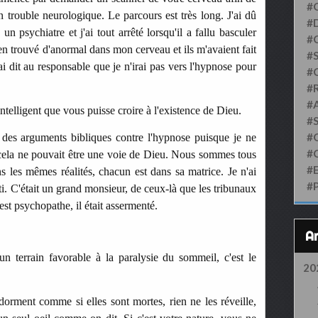
#
un trouble neurologique. Le parcours est très long. J'ai dû
#D
u un psychiatre et j'ai tout arrêté lorsqu'il a fallu basculer
#
ien trouvé d'anormal dans mon cerveau et ils m'avaient fait
#S
ai dit au responsable que je n'irai pas vers l'hypnose pour
#
#
#
telligent que vous puisse croire à l'existence de Dieu.
#
#
des arguments bibliques contre l'hypnose puisque je ne
#
ue cela ne pouvait être une voie de Dieu. Nous sommes tous
#
s les mêmes réalités, chacun est dans sa matrice. Je n'ai
#
ti. C'était un grand monsieur, de ceux-là que les tribunaux
st psychopathe, il était assermenté.
un terrain favorable à la paralysie du sommeil, c'est le
20
 dorment comme si elles sont mortes, rien ne les réveille,