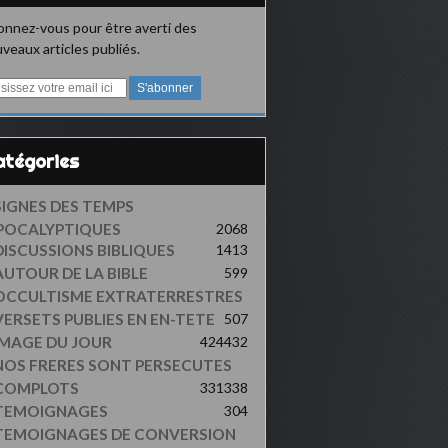
nnez-vous pour être averti des
veaux articles publiés.
Catégories
SIGNES DES TEMPS
POCALYPTIQUES
2068
DISCUSSIONS BIBLIQUES
1413
AUTOUR DE LA BIBLE
599
OCCULTISME EXTRATERRESTRES
VERSETS PUBLIES EN EN-TETE
507
IMAGE DU JOUR
424
432
NOS FRERES SONT PERSECUTES
COMPLOTS
331
338
TEMOIGNAGES
304
TEMOIGNAGES DE CONVERSION