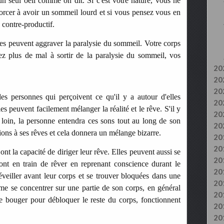
un seul oeil comme on dit. Si c'est votre nature, vous ne
 forcer à avoir un sommeil lourd et si vous pensez vous en
e contre-productif.
es peuvent aggraver la paralysie du sommeil. Votre corps
z plus de mal à sortir de la paralysie du sommeil, vos
20
20
20
es personnes qui perçoivent ce qu'il y a autour d'elles
20
es peuvent facilement mélanger la réalité et le rêve. S'il y
20
 loin, la personne entendra ces sons tout au long de son
20
ions à ses rêves et cela donnera un mélange bizarre.
20
20
nt la capacité de diriger leur rêve. Elles peuvent aussi se
20
ont en train de rêver en reprenant conscience durant le
20
veiller avant leur corps et se trouver bloquées dans une
20
e se concentrer sur une partie de son corps, en général
20
 bouger pour débloquer le reste du corps, fonctionnent
20
20