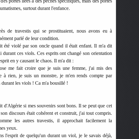
t des portes liées à des péchés spécifiques, mais des portes
aumatismes, surtout durant l'enfance.
ès de travestis qui se prostituaient, nous avons eu à
nément parlé de leur condition.
t été violé par son oncle quand il était enfant. Il m'a dit
ui durant ces viols. Ces esprits ont changé son orientation
sprit en y causant le chaos. Il m'a dit :
se me fait croire que je suis une femme, j'ai mis des
 à rien, je suis un monstre, je m'en rends compte par
 durant les viols ! Ca m'a bousillé !
 d'Algérie si mes souvenirs sont bons.
Il se peut que cet
n discours était cohérent et construit, j'ai tout compris.
mme les autres travestis, il approchait facilement la
 mes yeux.
l'esprit de quelqu'un durant un viol, je le savais déjà,