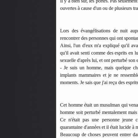
Il y a bien sûr, les portes. Pas seulemen
ouvertes à cause d'un ou de plusieurs tr
Lors des évangélisations de nuit aupr
rencontrer des personnes qui ont sponta
Ainsi, l'un d'eux m'a expliqué qu'il avai
qu'il avait senti comme des esprits en l
sexuelle d'après lui, et ont perturbé son e
- Je suis un homme, mais quelque cho
implants mammaires et je ne ressemble
moments. Je sais que j'ai reçu des esprits
Cet homme était un musulman qui venait
homme soit perturbé mentalement mais so
Ce n'était pas une personne jeune co
quarantaine d'années et il était lucide à
Beaucoup de choses peuvent entrer dans 