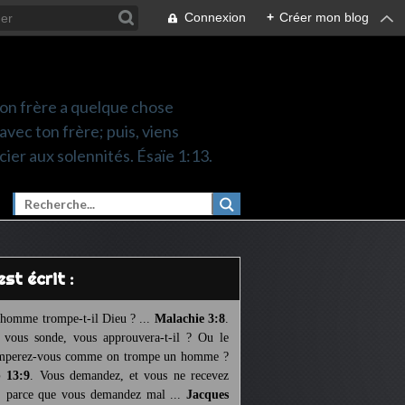
Connexion
+
Créer mon blog
 ton frère a quelque chose
 avec ton frère; puis, viens
cier aux solennités. Ésaïe 1:13.
l est écrit :
homme trompe-t-il Dieu ? ...
Malachie 3:8
.
l vous sonde, vous approuvera-t-il ? Ou le
mperez-vous comme on trompe un homme ?
 13:9
. Vous demandez, et vous ne recevez
, parce que vous demandez mal ...
Jacques