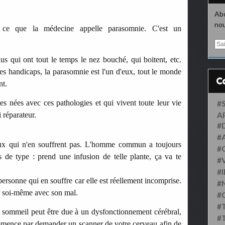
Abo
nou
a ce que la médecine appelle parasomnie. C'est un
E
m
dus qui ont tout le temps le nez bouché, qui boitent, etc.
a
i
des handicaps, la parasomnie est l'un d'eux, tout le monde
l
nt.
s nées avec ces pathologies et qui vivent toute leur vie
#
i réparateur.
A
#
#
ceux qui n'en souffrent pas. L'homme commun a toujours
#
 de type : prend une infusion de telle plante, ça va te
#
#
personne qui en souffre car elle est réellement incomprise.
#
r soi-même avec son mal.
#
#
 du sommeil peut être due à un dysfonctionnement cérébral,
#
mence par demander un scanner de votre cerveau afin de