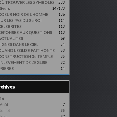
OÙ TROUVER LES SYMBOLES
233
ivers
147
173
COEUR NOIR DE L'HOMME
136
UR LES PAS DU 8e ROI
114
CELEBRITES
113
REPONSES AUX QUESTIONS
113
ACTUALITES
69
SIGNES DANS LE CIEL
54
QUAND L'EGLIZE FAIT HONTE
53
CONSTRUCTION 3e TEMPLE
35
ENLEVEMENT DE L'EGLISE
32
PRIERES
14
Archives
26
Août
7
Juillet
35
Juin
37