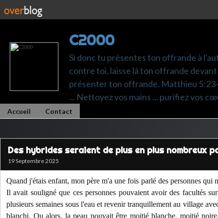
C2000
Si donc tu présentes ton offrande à l'au
contre toi, laisse là ton offrande devant 
présenter ton offrande. Matthieu 5:23-24.
... Nettoyez vos mains ... purifiez vos cœ
Accueil
Contact
Des hybrides seraient de plus en plus nombreux p
19 Septembre 2025
Quand j'étais enfant, mon père m'a une fois parlé des personnes qui 
Il avait souligné que ces personnes pouvaient avoir des facultés s
plusieurs semaines sous l'eau et revenir tranquillement au village ave
blanchi. Ou alors, la peau pouvait être moitié blanche, moitié noire,