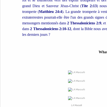
foi et se tourneront vers des esprits trompeurs et de
grand Dieu et Sauveur Jésus-Christ (
Tite 2:13
) nous
tromperie (
Matthieu 24:4
). La grande tromperie à veni
extraterrestres pourrait-elle être l'un des grands signe
mensongers mentionnés dans
2 Thessaloniciens 2:9
, et
dans
2 Thessaloniciens 2:10-12
, dont la Bible nous aver
les derniers jours ?
What 
L.A Marzulli