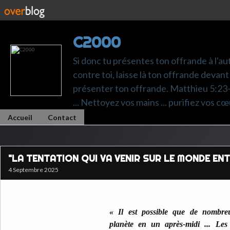
C2000
Si donc tu présentes ton offrande à l'au
contre toi, laisse là ton offrande devant 
présenter ton offrande. Matthieu 5:23-24.
... Nettoyez vos mains ... purifiez vos cœ
Accueil
Contact
"LA TENTATION QUI VA VENIR SUR LE MONDE ENT
4 Septembre 2025
« Il est possible que de nombreu
planète en un après-midi ... Les