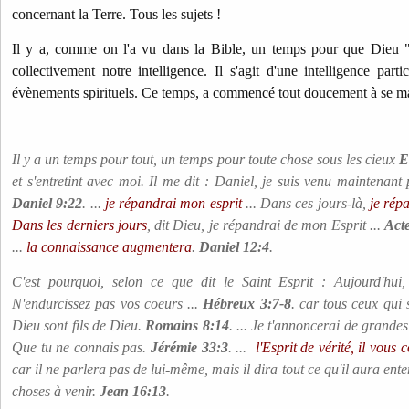
concernant la Terre. Tous les sujets !
Il y a, comme on l'a vu dans la Bible, un temps pour que Dieu "
collectivement notre intelligence. Il s'agit d'une intelligence part
évènements spirituels. Ce temps, a commencé tout doucement à se mani
Il y a un temps pour tout, un temps pour toute chose sous les cieux
E
et s'entretint avec moi. Il me dit : Daniel, je suis venu maintenan
Daniel 9:22
. ...
je répandrai mon esprit
... Dans ces jours-là,
je rép
Dans les derniers jours
, dit Dieu, je répandrai de mon Esprit ...
Act
...
la connaissance augmentera
.
Daniel 12:4
.
C'est pourquoi, selon ce que dit le Saint Esprit : Aujourd'hui,
N'endurcissez pas vos coeurs ...
Hébreux 3:7-8
. car tous ceux qui 
Dieu sont fils de Dieu.
Romains 8:14
. ... Je t'annoncerai de grande
Que tu ne connais pas.
Jérémie 33:3
. ...
l'Esprit de vérité, il vous 
car il ne parlera pas de lui-même, mais il dira tout ce qu'il aura ent
choses à venir.
Jean 16:13
.