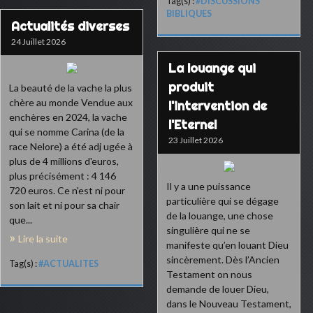
Tag(s) :
#DISCUSSIONS
BIBLIQUES
Actualités diverses
24 Juillet 2026
La louange qui
produit
La beauté de la vache la plus
chère au monde Vendue aux
l'intervention de
enchères en 2024, la vache
l'Eternel
qui se nomme Carina (de la
23 Juillet 2026
race Nelore) a été adj ugée à
plus de 4 millions d'euros,
plus précisément : 4 146
Il y a une puissance
720 euros. Ce n'est ni pour
particulière qui se dégage
son lait et ni pour sa chair
de la louange, une chose
que...
singulière qui ne se
Lire la suite
manifeste qu’en louant Dieu
sincèrement. Dès l’Ancien
Tag(s) :
#ACTUALITES
Testament on nous
demande de louer Dieu,
dans le Nouveau Testament,