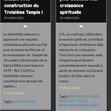
construction du
croissance
Troisième Temple !
spirituelle
30 Juillet 2026
30 Juillet 2026
Le Sanhédrin naissant a
L'IA, un outil qui, utilisé dans
approuvé une requête
le monde spirituel, contribue
symbolique adressée au Ciel
à l'apostasie chrétienne déjà
pour la venue du Messie et
existante et croissante.
la restauration du Temple de
Tout n'est pas mauvais, mais
Jérusalem. Dictionnaire de la
n'importe quoi devient
Sainte Bible Louis Segond
automatiquement mauvais à
1979 - Ref 11229 Le
partir du moment où il prend
Sanhédrin naissant,
la place de Dieu dans le
constitué d'un groupe de
coeur...
rabbins...
Lire la suite
Lire la suite
Tag(s) :
#SIGNES DES TEMPS
APOCALYPTIQUES
,
Tag(s) :
#ACTUALITES
#DISCUSSIONS BIBLIQUES