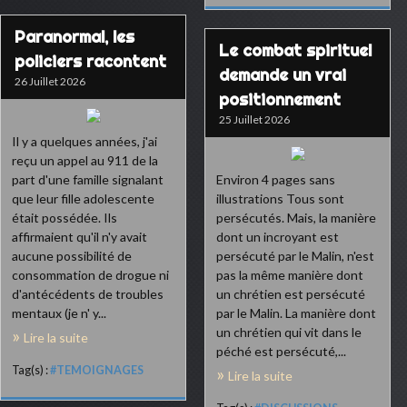
Paranormal, les
Le combat spirituel
policiers racontent
demande un vrai
26 Juillet 2026
positionnement
25 Juillet 2026
Il y a quelques années, j'ai
reçu un appel au 911 de la
part d'une famille signalant
Environ 4 pages sans
que leur fille adolescente
illustrations Tous sont
était possédée. Ils
persécutés. Mais, la manière
affirmaient qu'il n'y avait
dont un incroyant est
aucune possibilité de
persécuté par le Malin, n'est
consommation de drogue ni
pas la même manière dont
d'antécédents de troubles
un chrétien est persécuté
mentaux (je n' y...
par le Malin. La manière dont
un chrétien qui vit dans le
Lire la suite
péché est persécuté,...
Tag(s) :
#TEMOIGNAGES
Lire la suite