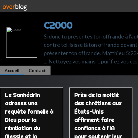
C2000
Si donc tu présentes ton offrande à l'au
contre toi, laisse là ton offrande devant 
présenter ton offrande. Matthieu 5:23-24.
... Nettoyez vos mains ... purifiez vos cœ
Accueil
Contact
Le Sanhédrin
Près de la moitié
adresse une
des chrétiens aux
requête formelle à
États-Unis
Dieu pour la
affirment faire
révélation du
confiance à l'IA
Messie et la
pour soutenir leur