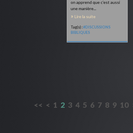
on apprend que c’est aussi
une manière...
Lire la suite
Tag(s) :
#DISCUSSIONS
BIBLIQUES
<<
<
1
2
3
4
5
6
7
8
9
10