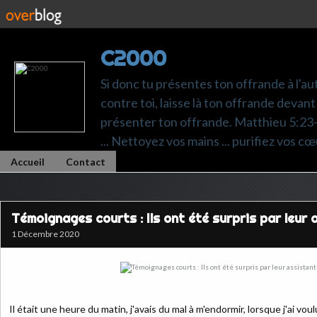
C2000
Si donc tu présentes ton offrande à l'au
contre toi, laisse là ton offrande devant 
présenter ton offrande. Matthieu 5:23-24.
... Nettoyez vos mains ... purifiez vos cœ
Accueil
Contact
Témoignages courts : Ils ont été surpris par leur 
1 Décembre 2020
Il était une heure du matin, j'avais du mal à m'endormir, lorsque j'ai v