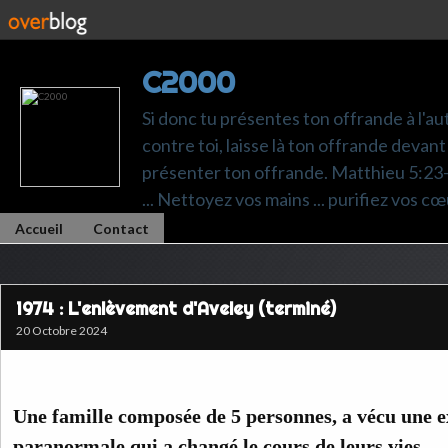
C2000
Si donc tu présentes ton offrande à l'au
contre toi, laisse là ton offrande devant 
présenter ton offrande. Matthieu 5:23-24.
... Nettoyez vos mains ... purifiez vos cœ
Accueil
Contact
1974 : L'enlèvement d'Aveley (terminé)
20 Octobre 2024
Une famille composée de 5 personnes, a vécu une 
paranormale qui a changé le cours de leurs vies.