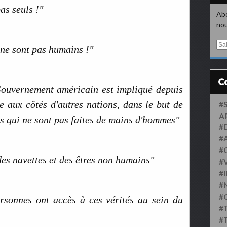
s seuls !"
Abo
nou
E
ls ne sont pas humains !"
m
a
i
l
Gouvernement américain est impliqué depuis
 aux côtés d'autres nations, dans le but de
#
A
es qui ne sont pas faites de mains d'hommes"
#
#
#
des navettes et des êtres non humains"
#
#
#
#
ersonnes ont accès à ces vérités au sein du
#
#