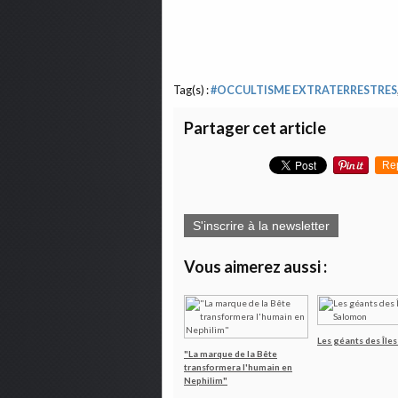
Tag(s) :
#OCCULTISME EXTRATERRESTRES
Partager cet article
Re
S'inscrire à la newsletter
Vous aimerez aussi :
Les géants des Île
"La marque de la Bête
transformera l'humain en
Nephilim"