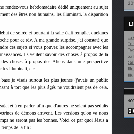
20
me rendez-vous hebdomadaire dédié uniquement au sujet
ment des êtres non humains, les illuminati, la disparition
L
but de soirée et pourtant la salle était remplie, quelques
La
che pour ce rdv. A ma grande surprise, j'ai constaté que
Ens
endre ces sujets si vous pouvez les accompagner avec les
Fac
onnaissances. Ils veulent savoir des choses à propos de la
Sa 
r des choses à propos des Aliens dans une perspective
Gît
r les illuminati, etc.
Ill
Ill
a base je visais surtout les plus jeunes (j'avais un public
ensant à tort que les plus âgés ne voudraient pas de cela,
40
jet et à en parler, afin que d'autres ne soient pas séduits
octrines de démons arrivent. Les versions qu'on va nous
 temps ne seront pas les bonnes. Voici ce par quoi Jésus a
s temps de la fin :