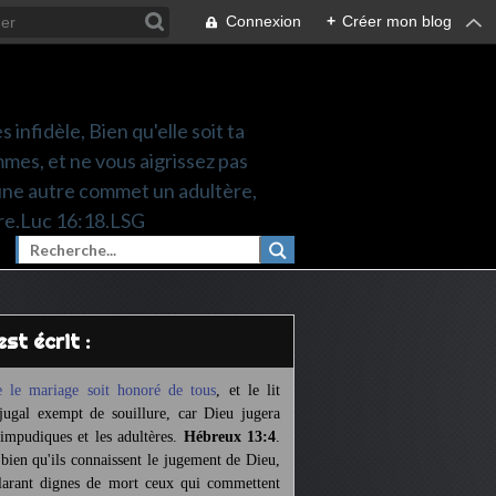
Connexion
+
Créer mon blog
 infidèle, Bien qu'elle soit ta
mes, et ne vous aigrissez pas
une autre commet un adultère,
re.Luc 16:18.LSG
l est écrit :
 le mariage soit honoré de tous
,
et le lit
jugal exempt de souillure,
car Dieu jugera
 impudiques et les adultères.
Hébreux 13:4
.
 bien qu'ils connaissent le jugement de Dieu,
larant dignes de mort ceux qui commettent