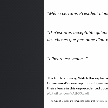
"Même certains Président n'ont 
"Il n'est plus acceptable qu'u
des choses que personne d'autr
"L'heure est venue !"
The truth is coming. Watch the explosive 
Government's cover-up of non-human inte
their silence in this unprecedented doc
pic.twitter.com/vAtFS0wadj
— The Age of Disclosure (@ageofdisclosure)
January 22