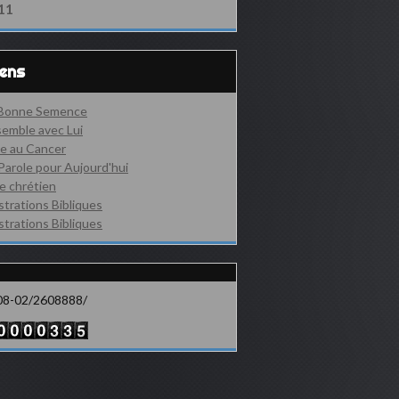
11
iens
 Bonne Semence
emble avec Lui
e au Cancer
Parole pour Aujourd'hui
e chrétien
ustrations Bibliques
ustrations Bibliques
08-02/2608888/