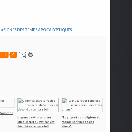
,
#SIGNES DES TEMPS APOCALYPTIQUES
post
0
s Salomon
L'agenda extraterrestre
"La plupart des religions du
ultra-secret du Vatican est
monde sont liées à des
dévoilé en temps réel !
aliens"