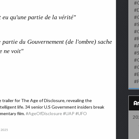
#
#D
eu qu'une partie de la vérité"
#
#S
#
#
ne partie du Gouvernement (de l'ombre) sache
#
e ne voit"
#
#
#
#
#
trailer for The Age of Disclosure, revealing the
lligent life. 34 senior U.S Government insiders break
umentary film.
#AgeOfDisclosure
#UAP
#UFO
20
, 2025