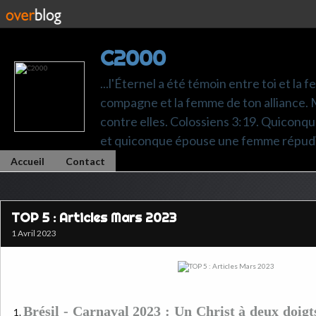
C2000
...l'Éternel a été témoin entre toi et la 
compagne et la femme de ton alliance. M
contre elles. Colossiens 3:19. Quiconq
et quiconque épouse une femme répudi
Accueil
Contact
TOP 5 : Articles Mars 2023
1 Avril 2023
Brésil - Carnaval 2023 : Un Christ à deux doigt