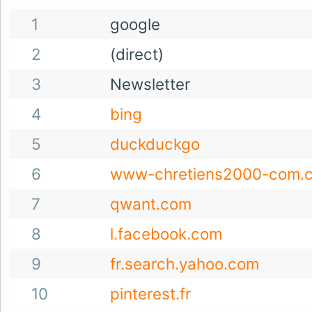
1
google
2
(direct)
3
Newsletter
4
bing
5
duckduckgo
6
www-chretiens2000-com.c
7
qwant.com
8
l.facebook.com
9
fr.search.yahoo.com
10
pinterest.fr