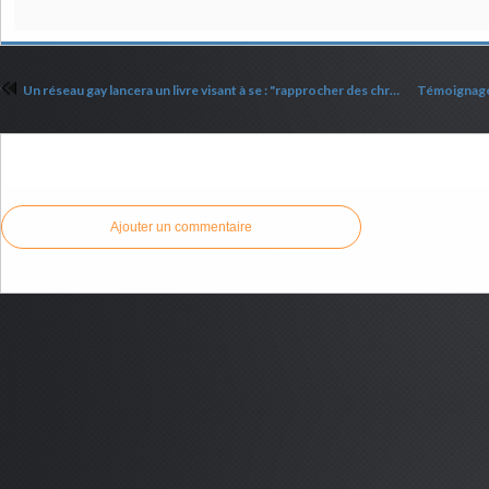
Un réseau gay lancera un livre visant à se : "rapprocher des chrétiens"
Commenter cet article
Ajouter un commentaire